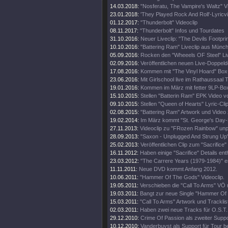
14.03.2018:
"Nosferatu, The Vampire's Waltz" V
23.01.2018:
'They Played Rock And Roll'-Lyricv
01.12.2017:
"Thunderbolt" Videoclip
08.11.2017:
"Thunderbolt" Infos und Tourdates
31.10.2016:
Neuer Liveclip: "The Devils Footprin
10.10.2016:
"Battering Ram" Liveclip aus Münc
05.09.2016:
Rocken den "Wheeels OF Steel" Liv
02.09.2016:
Veröffentlichen neuen Live-Doppeld
17.08.2016:
Kommen mit "The Vinyl Hoard" Box
23.06.2016:
Mit Girlschool live im Rathaussaal T
19.01.2016:
Kommen im März mit fetter 9LP-Bo
15.10.2015:
Stellen "Batterin Ram" EPK Video vo
09.10.2015:
Stellen "Queen of Hearts" Lyric-Clip
02.08.2015:
"Battering Ram" Artwork und Video 
19.02.2014:
Im März kommt "St. George's Day-L
27.11.2013:
Videoclip zu "FRozen Rainbow" unp
28.09.2013:
"Saxon - Unplugged And Strung Up
25.02.2013:
Veröffentlichen Clip zum "Sacrifice" 
16.11.2012:
Haben einige "Sacrifice" Details enth
23.03.2012:
"The Carrere Years (1979-1984)" e
11.11.2011:
Neue DVD kommt Anfang 2012.
10.06.2011:
"Hammer Of The Gods" Videoclip.
19.05.2011:
Verschieben die "Call To Arms" VÖ 
19.03.2011:
Bangt zur neue Single "Hammer Of
15.03.2011:
"Call To Arms" Artwork und Tracklis
02.03.2011:
Haben zwei neue Tracks für O.S.T.
29.12.2010:
Crime Of Passion als zweiter Support
10.12.2010:
Vanderbuyst als Support für Tour be