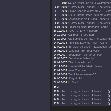
27.11.2010:
Neues Album und neue Welttournee
20.03.2010:
"Heavy Metal Thunder - The Movie"
09.10.2009:
Saxon Show in Wörgl auf 2010 ver
06.10.2009:
Neue Europa Dates 2010 mit Wörgl
05.10.2009:
Verschieben die Europa-Konzerte (
08.08.2009:
"Heavy Metal Thunder - The Movie" 
06.01.2009:
Trailer zu neuer Banddoku online.
18.12.2008:
"Live To Rock" Videoclip.
26.11.2008:
Auf Tour mit Iced Earth!
17.11.2008:
Alle Samples zu "Into The Labyrinth
24.09.2008:
"Into The Labyrinth" ist im Kasten.
12.09.2008:
Biff bleibt bei urigem Rezept das ro
29.05.2008:
..und der Adler fliegt weiter
24.07.2007:
September-Tour verschoben
15.04.2007:
Brandneuer Videoclip!
19.01.2007:
The big one is back!!!
17.12.2006:
Unermüdliche Arbeitsbienen
23.02.2005:
neue Tourdaten
13.07.2004:
Tracklist zur neuen CD
16.06.2004:
Jörg für Fritz
30.04.2004:
im Studio
Tour
12.08:
Arch Enemy, In Flames, Helloween, ...
@ 
13.08:
Arch Enemy, In Flames, Helloween, ...
@ 
14.08:
Arch Enemy, In Flames, Helloween, ...
@ 
15.08:
Arch Enemy, In Flames, Helloween, ...
@ 