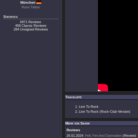
München
Rose Tattoo
Statistics
6971 Reviews
458 Classic Reviews
284 Unsigned Reviews
Trackliste
Live To Rock
Live To Rock (Rock-Club-Version)
Mehr von Saxon
Reviews
26.01.2024:
Hell, Fire And Damnation
(
Review
)