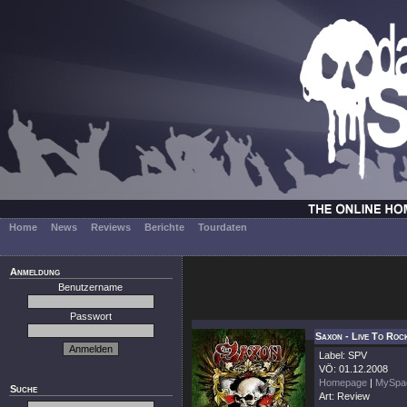
Home
News
Reviews
Berichte
Tourdaten
Anmeldung
Benutzername
Passwort
Saxon - Live To Roc
Label: SPV
VÖ: 01.12.2008
Homepage
|
MySpa
Suche
Art: Review