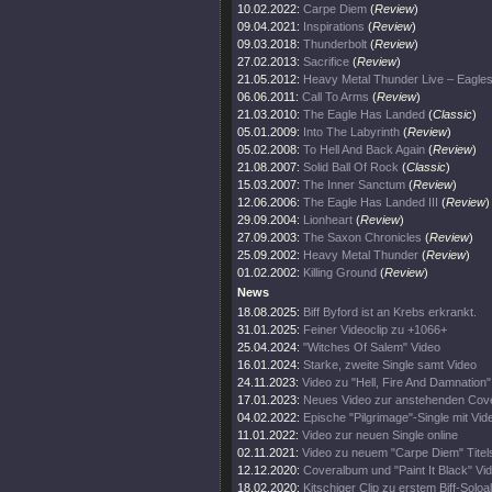
10.02.2022:
Carpe Diem
(
Review
)
09.04.2021:
Inspirations
(
Review
)
09.03.2018:
Thunderbolt
(
Review
)
27.02.2013:
Sacrifice
(
Review
)
21.05.2012:
Heavy Metal Thunder Live – Eag
06.06.2011:
Call To Arms
(
Review
)
21.03.2010:
The Eagle Has Landed
(
Classic
)
05.01.2009:
Into The Labyrinth
(
Review
)
05.02.2008:
To Hell And Back Again
(
Review
)
21.08.2007:
Solid Ball Of Rock
(
Classic
)
15.03.2007:
The Inner Sanctum
(
Review
)
12.06.2006:
The Eagle Has Landed III
(
Review
)
29.09.2004:
Lionheart
(
Review
)
27.09.2003:
The Saxon Chronicles
(
Review
)
25.09.2002:
Heavy Metal Thunder
(
Review
)
01.02.2002:
Killing Ground
(
Review
)
News
18.08.2025:
Biff Byford ist an Krebs erkrankt.
31.01.2025:
Feiner Videoclip zu +1066+
25.04.2024:
"Witches Of Salem" Video
16.01.2024:
Starke, zweite Single samt Video
24.11.2023:
Video zu "Hell, Fire And Damnation" 
17.01.2023:
Neues Video zur anstehenden Cove
04.02.2022:
Epische "Pilgrimage"-Single mit Vid
11.01.2022:
Video zur neuen Single online
02.11.2021:
Video zu neuem "Carpe Diem" Tite
12.12.2020:
Coveralbum und "Paint It Black" Vi
18.02.2020:
Kitschiger Clip zu erstem Biff-Solo