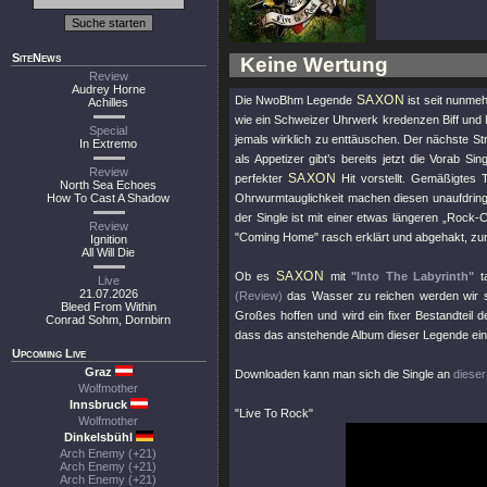
SiteNews
Keine Wertung
Review
Audrey Horne
SAXON
Die NwoBhm Legende
ist seit nunmeh
Achilles
wie ein Schweizer Uhrwerk kredenzen Biff und 
Special
jemals wirklich zu enttäuschen. Der nächste St
In Extremo
als Appetizer gibt’s bereits jetzt die Vorab Sin
Review
SAXON
perfekter
Hit vorstellt. Gemäßigtes
North Sea Echoes
How To Cast A Shadow
Ohrwurmtauglichkeit machen diesen unaufdringl
der Single ist mit einer etwas längeren „Rock-
Review
"Coming Home"
rasch erklärt und abgehakt, zu
Ignition
All Will Die
SAXON
Ob es
mit
"Into The Labyrinth"
ta
Live
21.07.2026
(Review)
das Wasser zu reichen werden wir 
Bleed From Within
Großes hoffen und wird ein fixer Bestandteil 
Conrad Sohm, Dornbirn
dass das anstehende Album dieser Legende einma
Upcoming Live
Graz
Downloaden kann man sich die Single an
dieser
Wolfmother
Innsbruck
"Live To Rock"
Wolfmother
Dinkelsbühl
Arch Enemy (+21)
Arch Enemy (+21)
Arch Enemy (+21)