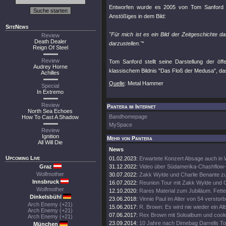
Entworfen wurde es 2005 von Tom Sanford und
Anstößiges in dem Bild:
SiteNews
"Für mich ist es ein Bild der Zeitgeschichte 
Review
Death Dealer
darzustellen."
“
Reign Of Steel
Review
Tom Sanford stellt seine Darstellung der öf
Audrey Horne
klassischem Bildnis "Das Floß der Medusa", das 
Achilles
Quelle
: Metal Hammer
Special
In Extremo
Review
Pantera im Internet
North Sea Echoes
Bandhomepage
How To Cast A Shadow
MySpace
Review
Ignition
Mehr von Pantera
All Will Die
News
Upcoming Live
01.02.2023:
Erwartete Konzert Absage auch in 
Graz
31.12.2022:
Video über Südamerika-Chashflow
Wolfmother
30.07.2022:
Zakk Wylde und Charlie Benante zu
Innsbruck
16.07.2022:
Reunion Tour mit Zakk Wylde und 
Wolfmother
12.10.2020:
Rares Material zum Jubiläum. Fett
Dinkelsbühl
23.06.2018:
Vinnie Paul im Alter von 54 verstorb
Arch Enemy (+21)
15.06.2017:
R. Brown: Es wird nie wieder ein A
Arch Enemy (+21)
07.06.2017:
Rex Brown mit Soloalbum und coole
Arch Enemy (+21)
23.09.2014:
10 Jahre nach Dimebag Darrells T
München