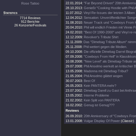
22.01.2014:
"Far Beyond Driven" 20th Anniversa
Rose Tattoo
28.10.2013:
Genießt "Cooking Hostile with Phil
Statistics
11.07.2012:
Vinyl Re-Issues der letzten 3 Alben
12.04.2012:
Sensation: Unveröffentlichter Song+
7714 Reviews
912 Berichte
31.08.2010:
Neuer Track und "Cowboys From Hel
26 Konzerte/Festivals
20.04.2010:
Phil will endlich Frieden mit Vinnie P
24.02.2010:
"Best Of 1990-2000" und Vinyl re-r
12.12.2009:
Revolver's Tribute Shirt
21.11.2009:
Das "Dimebag Tribute Album" nimm
25.11.2008:
Phil wettert gegen die Medien.
09.10.2008:
Die offizielle Dimebag Darrel Biograf
07.09.2008:
"Cowboys From Hell" in Klassikkon
10.08.2008:
"New Level" als Dimebag-Tribute 
29.07.2008:
Phil Anselmo werkelt an kritischer B
13.05.2008:
Madonna mit Dimebag-Tribut?
21.05.2004:
Phil Anselmo glättet wogen
30.07.2003:
Best Of
26.05.2003:
Kein PANTERA mehr?
23.07.2002:
Dimebag Darell zu Gast bei Anthra
13.05.2002:
Interne Probleme
21.02.2002:
Kein Split von PANTERA
16.02.2002:
Genug ist Genug???
Reviews
26.09.2010:
20th Anniversary of "Cowboys From
13.01.2008:
Vulgar Display Of Power
(
Classic
)