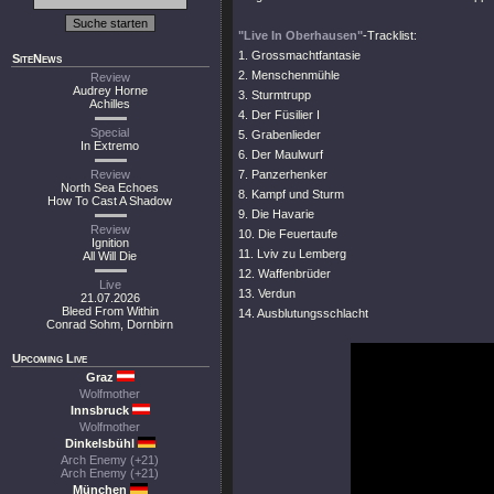
"Live In Oberhausen"
-Tracklist:
1. Grossmachtfantasie
SiteNews
2. Menschenmühle
Review
Audrey Horne
3. Sturmtrupp
Achilles
4. Der Füsilier I
Special
5. Grabenlieder
In Extremo
6. Der Maulwurf
Review
7. Panzerhenker
North Sea Echoes
8. Kampf und Sturm
How To Cast A Shadow
9. Die Havarie
Review
10. Die Feuertaufe
Ignition
11. Lviv zu Lemberg
All Will Die
12. Waffenbrüder
Live
13. Verdun
21.07.2026
Bleed From Within
14. Ausblutungsschlacht
Conrad Sohm, Dornbirn
Upcoming Live
Graz
Wolfmother
Innsbruck
Wolfmother
Dinkelsbühl
Arch Enemy (+21)
Arch Enemy (+21)
München