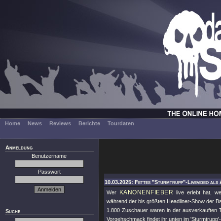
Home
News
Reviews
Berichte
Tourdaten
Anmeldung
Benutzername
Passwort
10.03.2025: Fettes "Sturmtrupp"-Livevideo als
KANONENFIEBER
Wer
live erlebt hat, 
während der bis größten Headliner-Show der 
1.800 Zuschauer waren in der ausverkauften Tu
Suche
Vorgehschmack findet ihr unten im 'Sturmtrupp'-