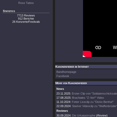
Rose Tattoo
Statistics
7713 Reviews
912 Berichte
26 Konzerte/Festivals
Kanonenfieber im Internet
Bandhomepage
Facebook
Mehr von Kanonenfieber
News
23.11.2025:
Erster Clip von "Soldatenschicksale
17.08.2025:
Brachiales "Z-Vor!" Video
11.10.2024:
Fetter Liveclip zu "Dicke Bertha!"
22.09.2024:
Starker Videoclip zu "Waffenbrüder
Reviews
30.09.2024:
Die Urkatastrophe
(
Review
)