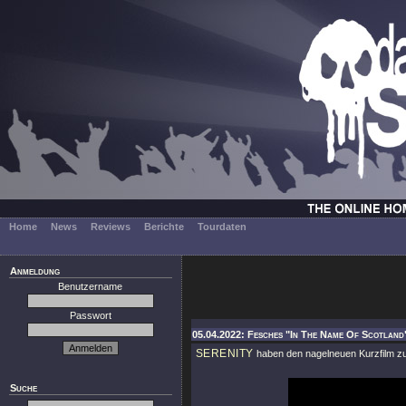
Home
News
Reviews
Berichte
Tourdaten
Anmeldung
Benutzername
Passwort
05.04.2022: Fesches "In The Name Of Scotland"
SERENITY
haben den nagelneuen Kurzfilm z
Suche