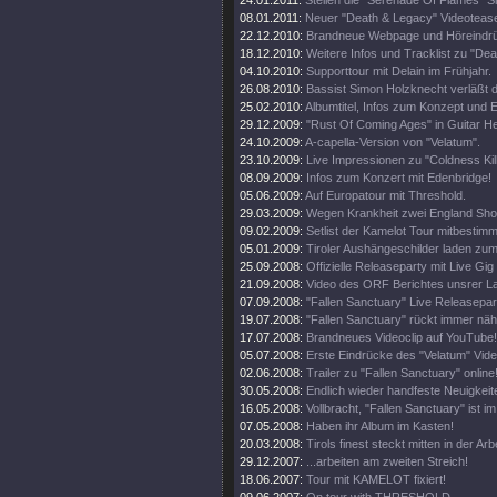
24.01.2011:
Stellen die "Serenade Of Flames" Si
08.01.2011:
Neuer "Death & Legacy" Videotease
22.12.2010:
Brandneue Webpage und Höreindrü
18.12.2010:
Weitere Infos und Tracklist zu "De
04.10.2010:
Supporttour mit Delain im Frühjahr.
26.08.2010:
Bassist Simon Holzknecht verläßt d
25.02.2010:
Albumtitel, Infos zum Konzept und E
29.12.2009:
"Rust Of Coming Ages" in Guitar H
24.10.2009:
A-capella-Version von "Velatum".
23.10.2009:
Live Impressionen zu "Coldness Kil
08.09.2009:
Infos zum Konzert mit Edenbridge!
05.06.2009:
Auf Europatour mit Threshold.
29.03.2009:
Wegen Krankheit zwei England Sh
09.02.2009:
Setlist der Kamelot Tour mitbestim
05.01.2009:
Tiroler Aushängeschilder laden zum
25.09.2008:
Offizielle Releaseparty mit Live Gi
21.09.2008:
Video des ORF Berichtes unsrer L
07.09.2008:
"Fallen Sanctuary" Live Releasepa
19.07.2008:
"Fallen Sanctuary" rückt immer näh
17.07.2008:
Brandneues Videoclip auf YouTube!
05.07.2008:
Erste Eindrücke des "Velatum" Vid
02.06.2008:
Trailer zu "Fallen Sanctuary" online!
30.05.2008:
Endlich wieder handfeste Neuigkeit
16.05.2008:
Vollbracht, "Fallen Sanctuary" ist i
07.05.2008:
Haben ihr Album im Kasten!
20.03.2008:
Tirols finest steckt mitten in der Arbe
29.12.2007:
...arbeiten am zweiten Streich!
18.06.2007:
Tour mit KAMELOT fixiert!