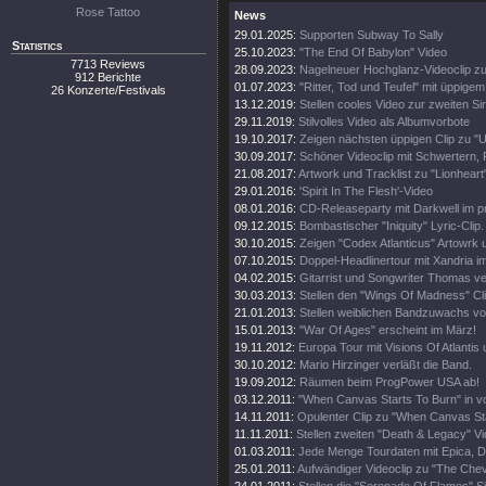
Rose Tattoo
News
29.01.2025:
Supporten Subway To Sally
Statistics
25.10.2023:
"The End Of Babylon" Video
7713 Reviews
28.09.2023:
Nagelneuer Hochglanz-Videoclip zu
912 Berichte
01.07.2023:
"Ritter, Tod und Teufel" mit üppige
26 Konzerte/Festivals
13.12.2019:
Stellen cooles Video zur zweiten Si
29.11.2019:
Stilvolles Video als Albumvorbote
19.10.2017:
Zeigen nächsten üppigen Clip zu "U
30.09.2017:
Schöner Videoclip mit Schwertern, 
21.08.2017:
Artwork und Tracklist zu "Lionheart
29.01.2016:
'Spirit In The Flesh'-Video
08.01.2016:
CD-Releaseparty mit Darkwell im 
09.12.2015:
Bombastischer "Iniquity" Lyric-Clip.
30.10.2015:
Zeigen "Codex Atlanticus" Artowrk u
07.10.2015:
Doppel-Headlinertour mit Xandria i
04.02.2015:
Gitarrist und Songwriter Thomas ve
30.03.2013:
Stellen den "Wings Of Madness" Cli
21.01.2013:
Stellen weiblichen Bandzuwachs vo
15.01.2013:
"War Of Ages" erscheint im März!
19.11.2012:
Europa Tour mit Visions Of Atlantis 
30.10.2012:
Mario Hirzinger verläßt die Band.
19.09.2012:
Räumen beim ProgPower USA ab!
03.12.2011:
"When Canvas Starts To Burn" in vo
14.11.2011:
Opulenter Clip zu "When Canvas Sta
11.11.2011:
Stellen zweiten "Death & Legacy" Vid
01.03.2011:
Jede Menge Tourdaten mit Epica, D
25.01.2011:
Aufwändiger Videoclip zu "The Cheval