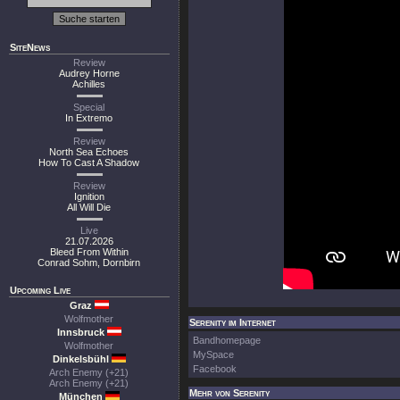
SiteNews
Review
Audrey Horne
Achilles
Special
In Extremo
Review
North Sea Echoes
How To Cast A Shadow
Review
Ignition
All Will Die
Live
21.07.2026
Bleed From Within
Conrad Sohm, Dornbirn
Upcoming Live
Graz
Wolfmother
Serenity im Internet
Innsbruck
Bandhomepage
Wolfmother
MySpace
Dinkelsbühl
Facebook
Arch Enemy (+21)
Arch Enemy (+21)
Mehr von Serenity
München