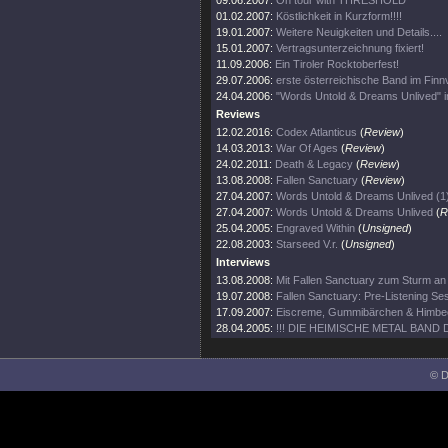
09.06.2007:
On tour with THRESHOLD
01.02.2007:
Köstlichkeit in Kurzform!!!!
19.01.2007:
Weitere Neuigkeiten und Details....
15.01.2007:
Vertragsunterzeichnung fixiert!
11.09.2006:
Ein Tiroler Rocktoberfest!
29.07.2006:
erste österreichische Band im Fin
24.04.2006:
"Words Untold & Dreams Unlived" in 
Reviews
12.02.2016:
Codex Atlanticus
(
Review
)
14.03.2013:
War Of Ages
(
Review
)
24.02.2011:
Death & Legacy
(
Review
)
13.08.2008:
Fallen Sanctuary
(
Review
)
27.04.2007:
Words Untold & Dreams Unlived (1
27.04.2007:
Words Untold & Dreams Unlived
(
R
25.04.2005:
Engraved Within
(
Unsigned
)
22.08.2003:
Starseed V.r.
(
Unsigned
)
Interviews
13.08.2008:
Mit Fallen Sanctuary zum Sturm an i
19.07.2008:
Fallen Sanctuary: Pre-Listening Se
17.09.2007:
Eiscreme, Gummibärchen & Himbee
28.04.2005:
!!! DIE HEIMISCHE METAL BAND 
© D