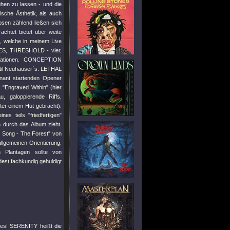
ühen zu lassen - und die
ische Ästhetik, als auch
bsen zählend ließen sich
chtet bietet über weite
f, welche in meinem Live
ES, THRESHOLD - vier,
rmationen. CONCEPTION
stil Neuhauser´s. LETHAL
nant startenden Opener
 "Engraved Within" (hier
 galoppierende Riffs,
er einem Hut gebracht).
s teils "friedfertigen"
 durch das Album zieht.
`s Song - The Forest" von
llgemeinen Orientierung.
 Plantagen sollte von
est fachkundig gehuldigt
des! SERENITY heißt die