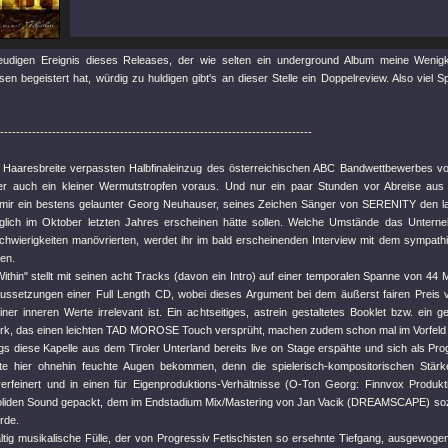
udigen Ereignis dieses Releases, der wie selten ein underground Album meine Wenigk
sen begeistert hat, würdig zu huldigen gibt's an dieser Stelle ein Doppelreview. Also viel
------------------------------------------------------------------------------
Haaresbreite verpassten Halbfinaleinzug des österreichischen ABC Bandwettbewerbes vom 
er auch ein kleiner Wermutstropfen voraus. Und nur ein paar Stunden vor Abreise aus 
 mir ein bestens gelaunter Georg Neuhauser, seines Zeichen Sänger von SERENITY den lan
glich im Oktober letzten Jahres erscheinen hätte sollen. Welche Umstände das Untern
n Schwierigkeiten manövrierten, werdet ihr im bald erscheinenden Interview mit dem sympa
en.
thin" stellt mit seinen acht Tracks (davon ein Intro) auf einer temporalen Spanne von 44 M
ussetzungen einer Full Length CD, wobei dieses Argument bei dem äußerst fairen Preis v
iner inneren Werte irrelevant ist. Ein achtseitiges, astrein gestaltetes Booklet bzw. ein 
rk, das einen leichten TAD MOROSE Touch versprüht, machen zudem schon mal im Vorfeld 
ngs diese Kapelle aus dem Tiroler Unterland bereits live on Stage erspähte und sich als Pr
dürfte hier ohnehin feuchte Augen bekommen, denn die spielerisch-kompositorischen Stär
verfeinert und in einen für Eigenproduktions-Verhältnisse (O-Ton Georg: Finnvox Produk
oliden Sound gepackt, dem im Endstadium Mix/Mastering von Jan Vacik (DREAMSCAPE) sozus
rde.
ltig musikalische Fülle, der von Progressiv Fetischisten so ersehnte Tiefgang, ausgewogene