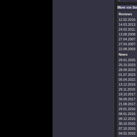
Mehr von Ser
Reviews
12.02.2016:
14.03.2013:
24.02.2011:
13.08.2008:
27.04.2007:
27.04.2007:
22.08.2003:
News
29.01.2025:
25.10.2023:
28.09.2023:
01.07.2023:
05.04.2022:
13.12.2019:
29.11.2019:
19.10.2017:
30.09.2017:
21.08.2017:
29.01.2016:
08.01.2016:
09.12.2015:
30.10.2015:
07.10.2015:
04.02.2015: