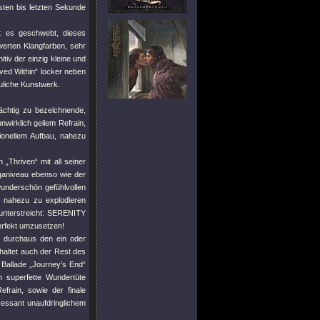
sten bis letzten Sekunde
t es geschwebt, dieses
werten Klangfarben, sehr
tiv der einzig kleine und
raved Within“ locker neben
uliche Kunstwerk.
ächtig zu bezeichnende,
wirklich geilem Refrain,
ionellem Aufbau, nahezu
 „Thriven“ mit all seiner
ganiveau ebenso wie der
wunderschön gefühlvollen
t nahezu zu explodieren
 unterstreicht: SERENITY
erfekt umzusetzen!
a durchaus den ein oder
haltet auch der Rest des
 Ballade „Journey’s End“
h superfette Wundertüte
efrain, sowie der finale
ressant unaufdringlichem