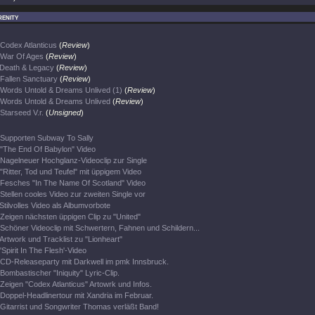
enity
Codex Atlanticus
(
Review
)
War Of Ages
(
Review
)
Death & Legacy
(
Review
)
Fallen Sanctuary
(
Review
)
Words Untold & Dreams Unlived (1)
(
Review
)
Words Untold & Dreams Unlived
(
Review
)
Starseed V.r.
(
Unsigned
)
Supporten Subway To Sally
"The End Of Babylon" Video
Nagelneuer Hochglanz-Videoclip zur Single
"Ritter, Tod und Teufel" mit üppigem Video
Fesches "In The Name Of Scotland" Video
Stellen cooles Video zur zweiten Single vor
Stilvolles Video als Albumvorbote
Zeigen nächsten üppigen Clip zu "United"
Schöner Videoclip mit Schwertern, Fahnen und Schildern...
Artwork und Tracklist zu "Lionheart"
'Spirit In The Flesh'-Video
CD-Releaseparty mit Darkwell im pmk Innsbruck.
Bombastischer "Iniquity" Lyric-Clip.
Zeigen "Codex Atlanticus" Artowrk und Infos.
Doppel-Headlinertour mit Xandria im Februar.
Gitarrist und Songwriter Thomas verläßt Band!