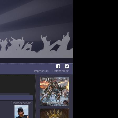
Impressum
Datenschutz
DarksceneTom