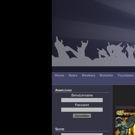
Home
News
Reviews
Berichte
Tourdaten
Anmeldung
Benutzername
Passwort
Suche