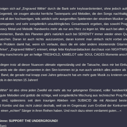
igen sich auf „Engraved Within“ durch die Bank sehr keyboardorientiert, ohne jedoch aufdr
Gegenteil, sie zeugen absolut herrliche Tastenparts und Melodien, die den Songs nachhalti
mit all den hochwertigen, teils wirklich sehr ausgereiften Spielereien der einzelnen Musiker un
homogenes und sehr songdienlich unaufdringliches Gesamtwerk ergeben, das sowohl Pro
eavy Metal und Melodik Handwerks mehr als nur ans Herz zu legen ist. Wie auch bei allen a
ommierten, Bands des Planeten gibt’s natürlich auch bei SERENITY immer wieder einen Q
aschen. Daran ist auch nichts auszusetzen, daran kommt man einfach nicht vorbei un
in Problem damit hat, wenn ich verlaute, dass die ein oder andere intonierende Gitarr
rive“, „Engraved Within“) erinnert, einige fette Keyboardattacken durchaus von NIGHTW
iting mancherorts gar an heilige TRESHOLD, KAMELOT oder SOUL CAGES Momente anschl
ingen trotz all dieser Nuancen ultimativ eigenständig und die Tatsache, dass mir bei Einfu
ands wie die oben genannten in den Sinn kommen ist ja nun auch wirklich alles andere als 
 Band, die gerade mal knapp zwei Jahre gebraucht hat um mehr gute Musik zu kreieren un
ols in den letzten 15 Jahren!
ithin" ist also ohne jeden Zweifel ein mehr als nur gelungener Einstand, voller handwerkl
ute Melodien und gottlob die richtige, weil songdienliche Mischung aus technischer Prog Raf
ind, spätestens seit dem traurigen Ableben von SUBACID die mit Abstand beste
 Kombo und das nicht zuletzt deshalb, weil sie im Gegensatz zum Großteil der Konkurr
 einen „echten" Sänger in ihren Reihen haben. Und noch dazu einen verdammt guten....<
 Sinne: SUPPORT THE UNDERGROUND!
Tom)