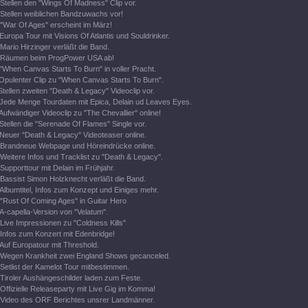
Stellen den "Wings Of Madness" Clip vor.
Stellen weiblichen Bandzuwachs vor!
"War Of Ages" erscheint im März!
Europa Tour mit Visions Of Atlantis und Souldrinker.
Mario Hirzinger verläßt die Band.
Räumen beim ProgPower USA ab!
"When Canvas Starts To Burn" in voller Pracht.
Opulenter Clip zu "When Canvas Starts To Burn".
Stellen zweiten "Death & Legacy" Videoclip vor.
Jede Menge Tourdaten mit Epica, Delain ud Leaves Eyes.
Aufwändiger Videoclip zu "The Chevallier" online!
Stellen die "Serenade Of Flames" Single vor.
Neuer "Death & Legacy" Videoteaser online.
Brandneue Webpage und Höreindrücke online.
Weitere Infos und Tracklist zu "Death & Legacy".
Supporttour mit Delain im Frühjahr.
Bassist Simon Holzknecht verläßt die Band.
Albumtitel, Infos zum Konzept und Einiges mehr.
"Rust Of Coming Ages" in Guitar Hero
A-capella-Version von "Velatum".
Live Impressionen zu "Coldness Kills"
Infos zum Konzert mit Edenbridge!
Auf Europatour mit Threshold.
Wegen Krankheit zwei England Shows gecanceled.
Setlist der Kamelot Tour mitbestimmen.
Tiroler Aushängeschilder laden zum Feste.
Offizielle Releaseparty mit Live Gig im Komma!
Video des ORF Berichtes unsrer Landmänner.