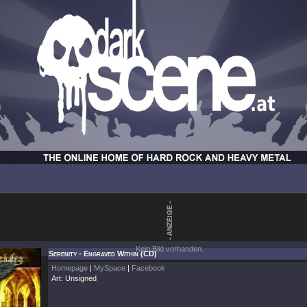
Kein Bild vorhanden.
Serenity - Engraved Within (CD)
Homepage
|
MySpace
|
Facebook
Art: Unsigned