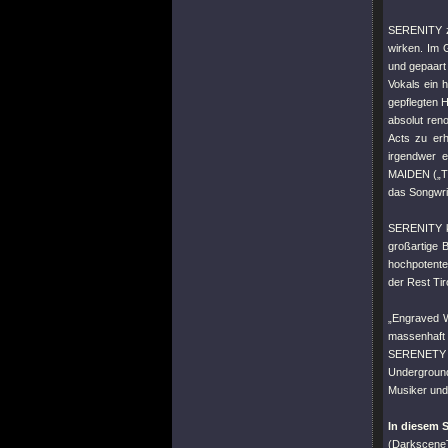
SERENITY ze
wirken. Im 
und gepaart 
Vokals ein 
gepflegten H
absolut ren
Acts zu erh
irgendwer e
MAIDEN („Th
das Songwr
SERENITY kl
großartige B
hochpotente
der Rest Tir
„Engraved W
massenhaft g
SERENETY s
Underground
Musiker und
In diesem
(Darkscene