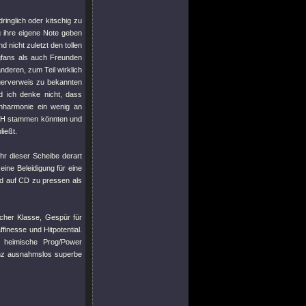
inglich oder kitschig zu
g ihre eigene Note geben
d nicht zuletzt den tollen
gfans als auch Freunden
nderen, zum Teil wirklich
uerverweis zu bekannten
d ich denke nicht, dass
enharmonie ein wenig an
ISH stammen könnten und
ießt.
hr dieser Scheibe derart
eine Beleidigung für eine
d auf CD zu pressen als
icher Klasse, Gespür für
finesse und Hitpotential.
 heimische Prog/Power
enz ausnahmslos superbe