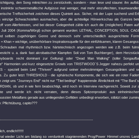
ichtigung, den Song mitnichten zu zerstückeln, sondern - man lese und staune: ihn aufbl
instinktiv schwermetallische Aufgüsse mal weniger, mal mehr einzuflechten, traumwandler
erische Treffsicherheit zeichnen dieses Quintett aus. Sicher, mit der Lupe suchend und Er
 winzige Schwachstellen ausmachen, aber die achtteilige Hörwerkschau als Ganzes betra
off vom Allerfeinsten, und bei dieser Gelegenheit zähle ich auch die (möglichen) Paten au
m Juli 2004 (Komma/Wörgl) schon genannt wurden: LETHAL, CONCEPTION, SOUL CAG
d selben zugehörigen Genre und dennoch sehr unterschiedlich ausgerichtete Fo
 Khan = wichtige, unüberhörbare Inspirationsquelle für den einfühlsamen, klaren Gesangs
 Schrauben mal rhythmisch bzw. härtetechnisch angezogen werden wie z.B. beim fulmi
besticht u. a. dank fast akrobatischer Klampfen Soli von Tom Buchberger), dem Herzstück
boards recht dominant zur Geltung) oder "Dead Man Walking" (toller Songaufbau,
che" Harmonien und kurz eingesetzte Growls von TRISTWOOD´S Jegger nahezu perfekt unt
 speziell beim Lied "Thriven" aufgrund seiner mehrstimmigen Gesangslinien und seine
. Zu guter letzt THRESHOLD - die sphärische Komponente, die sich wie ein roter Faden
zeigt uns "Journeys End" nicht nur "Titel bedingt" frappierende Ähnlichkeit mit "The Bard
IAN, ob und in wie fern beabsichtigt, wird noch im Interview nachgereicht. Soweit zur a
e und werde ich nicht verraten, denn dieses Spitzenprodukt aus einheimischen
wussten Metalfans gerade aus umliegenden Gefilden unbedingt erworben, stibitzt oder zumind
: Pflichtübung, capito???
---------------------------------------------------------------------------
ch, endlich!!!!!!!
 mal wieder Licht am bislang so verdunkelt stagnierenden Prog/Power Himmel unsres Lan