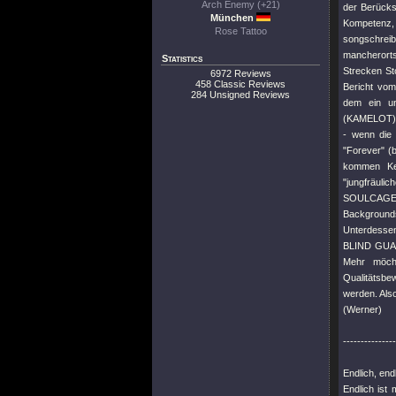
Arch Enemy (+21)
der Berücks
München
Kompetenz, 
Rose Tattoo
songschreib
mancherorts
Statistics
Strecken St
6972 Reviews
458 Classic Reviews
Bericht vo
284 Unsigned Reviews
dem ein un
(KAMELOT) =
- wenn die
"Forever" (
kommen Key
"jungfräuli
SOULCAGES -
Backgrounds
Unterdessen 
BLIND GUARD
Mehr möcht
Qualitätsbe
werden. Also
(Werner)
---------------
Endlich, endli
Endlich ist