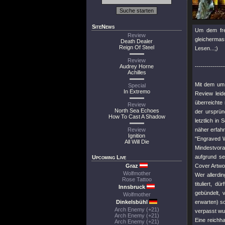
SiteNews
Um dem fre
Review
gleichermas
Death Dealer
Reign Of Steel
Lesen...;)
Review
Audrey Horne
---------------
Achilles
Mit dem um 
Special
In Extremo
Review leid
überreichte
Review
North Sea Echoes
der ursprün
How To Cast A Shadow
letztlich i
Review
näher erfahr
Ignition
"Engraved Wi
All Will Die
Mindestvora
aufgrund se
Upcoming Live
Graz
Cover Artwo
Wolfmother
Wer allerdi
Rose Tattoo
tituliert, 
Innsbruck
gebündelt, 
Wolfmother
Dinkelsbühl
erwarten) s
Arch Enemy (+21)
verpasst wu
Arch Enemy (+21)
Eine reichha
Arch Enemy (+21)