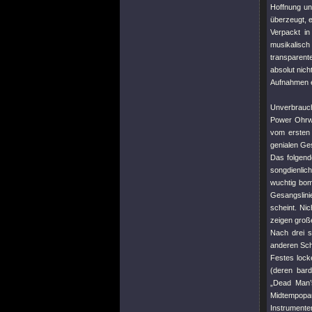
Hoffnung un
überzeugt, e
Verpackt i
musikalisch
transparente
absolut nich
Aufnahmen e
Unverbrauch
Power Ohrwu
vom ersten 
genialen Ge
Das folgende
songdienlic
wuchtig bom
Gesangslini
scheint. Ni
zeigen groß
Nach drei s
anderen Sch
Festes lock
(deren bard
„Dead Man’s
Midtempopau
Instrumente