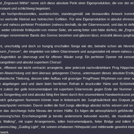
d „Engraved Within“ nennt sich diese absolute Perle einer Eigenproduktion, die von der er
rstaunt und schlichtweg begeistert.
n ein hochprofessionelles, wunderschön, standesgemäß wie niveauvolles Artwork komm
 so wertvolle Kleinod aus heimischen Gefilden. Für eine Eigenproduktion in absolut ehrens
r und nahezu perfekter Produktion (nahezu deshalb, da der Gitarrensound, und das ist defini
t weiter störende Kritikpunkt von meiner Seite, ein wenig fetter sein hätte dürfen), die „Eng
iniger renommierter Bands des Genres bestehen und glänzen lässt, erstrahlt dieses jungfrä
t, unschuldig und doch so hungrig erschallen Songs wie der, beinahe schon als hitverd
rm „Forever“, der eingeleitet von tollem Gitarrenwerk und ausgestattet mit einem nahezu un
Augenblick an überzeugt und für offenen Mäuler sorgt. Ein perfekter Opener mit sensat
sangslinien und absolut superbem Chorus!
, riffbetont wie leicht vertrackt arrangierte, aber jederzeit nachvollziehbare Prog Häppchen
hen Abwechslung und dem überaus gelungenen Chorus, untermauert dieses absolute Erstli
bastische Titelsong, dessen toller Aufbau voll grooviger Prog/Power Rhythmen von einer 
e abgefangen wird und dann beim herrlichen Refrain in druckvoller Härte und Schönhei
cht zuletzt der geile Instrumentalpart mit superbem Gitarrensolo gegen Ende der Nummer
es Songwriting und sind absolut fähig ihre Ideen durch ihre unumstrittene Handwerkskunst p
olch gelungenen Nummern könnte man in Anbetracht der Jungfräulichkeit des Outputs j
wachpunkt vermuten. Davon wollen die fünf Jungs allerdings absolut nichts wissen und so 
er das durchwegs hohe Niveau der ersten Hälfte. Es folgen die atmosphärisch gefühlvolle
ensong’sches Erscheinungsbild ja bereits anderenorts bekundet wurde), die musikalisc
 Walking“, mit super Arrangements, tollen Instrumentalparts, fetter Bridge und tollem R
kenschlag „Guiding Light“, mit seinem erhabenen Höhepunkt und mittlerweile gewohnt inte
nwerk.