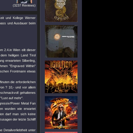
(3237 Reviews)
eit und Kollege Werner
 Spass und Ausdauer beim
2.4.in Wien eilt dieser
dem heiligen Land Tirol
g erwarteten Silberling,
ehmen "Engraved Within"
thischen Frontmann etwas
inuten die erforderlichen
on ? 10,- und vor allem
geschmackvoll gehaltenes
"Lust auf mehr".
ogressiv/Power Metal Fan
ken wurden wie erwartet
tion darf man sich keine
agen der letzte Schliff
 Detailverliebtheit unter