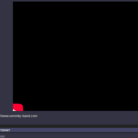
p://www.serenity-band.com
nternet
age