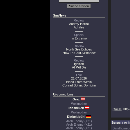
SiteNews
Review
Audrey Horne
Achilles
Special
In Extremo
Review
North Sea Echoes
How To Cast A Shadow
Review
Ignition
All Will Die
Live
21.07.2026
Bleed From Within
Conrad Sohm, Dornbirn
Upcoming Live
Graz
Wolfmother
Innsbruck
Quelle
: htt
Wolfmother
Dinkelsbühl
Arch Enemy (+21)
Serenity im I
Arch Enemy (+21)
Arch Enemy (+21)
Bandhomep