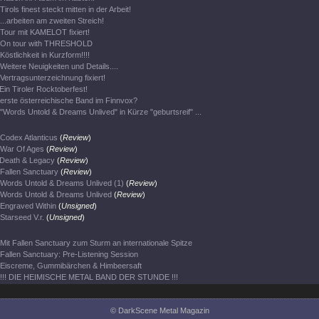
Tirols finest steckt mitten in der Arbeit!
...arbeiten am zweiten Streich!
Tour mit KAMELOT fixiert!
On tour with THRESHOLD
Köstlichkeit in Kurzform!!!!
Weitere Neuigkeiten und Details....
Vertragsunterzeichnung fixiert!
Ein Tiroler Rocktoberfest!
erste österreichische Band im Finnvox?
"Words Untold & Dreams Unlived" in Kürze "geburtsreif" ...
Codex Atlanticus
(
Review
)
War Of Ages
(
Review
)
Death & Legacy
(
Review
)
Fallen Sanctuary
(
Review
)
Words Untold & Dreams Unlived (1)
(
Review
)
Words Untold & Dreams Unlived
(
Review
)
Engraved Within
(
Unsigned
)
Starseed V.r.
(
Unsigned
)
Mit Fallen Sanctuary zum Sturm an internationale Spitze
Fallen Sanctuary: Pre-Listening Session
Eiscreme, Gummibärchen & Himbeersaft
!!! DIE HEIMISCHE METAL BAND DER STUNDE !!!
© DarkScene Metal Magazin