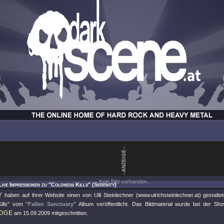
Kein Bild vorhanden.
Live Impressionen zu "Coldness Kills" (Serenity)
Y
haben auf ihrer Website einen von Ulli Steinlechner (www.ulrichsteinlechner.at) gestal
lls"
vom
"Fallen Sanctuary"
Album veröffentlicht. Das Bildmaterial wurde bei der S
DGE
am 15.09.2009 mitgeschnitten.