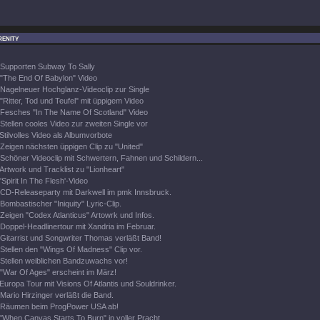
enity
Supporten Subway To Sally
"The End Of Babylon" Video
Nagelneuer Hochglanz-Videoclip zur Single
"Ritter, Tod und Teufel" mit üppigem Video
Fesches "In The Name Of Scotland" Video
Stellen cooles Video zur zweiten Single vor
Stilvolles Video als Albumvorbote
Zeigen nächsten üppigen Clip zu "United"
Schöner Videoclip mit Schwertern, Fahnen und Schildern...
Artwork und Tracklist zu "Lionheart"
'Spirit In The Flesh'-Video
CD-Releaseparty mit Darkwell im pmk Innsbruck.
Bombastischer "Iniquity" Lyric-Clip.
Zeigen "Codex Atlanticus" Artowrk und Infos.
Doppel-Headlinertour mit Xandria im Februar.
Gitarrist und Songwriter Thomas verläßt Band!
Stellen den "Wings Of Madness" Clip vor.
Stellen weiblichen Bandzuwachs vor!
"War Of Ages" erscheint im März!
Europa Tour mit Visions Of Atlantis und Souldrinker.
Mario Hirzinger verläßt die Band.
Räumen beim ProgPower USA ab!
"When Canvas Starts To Burn" in voller Pracht.