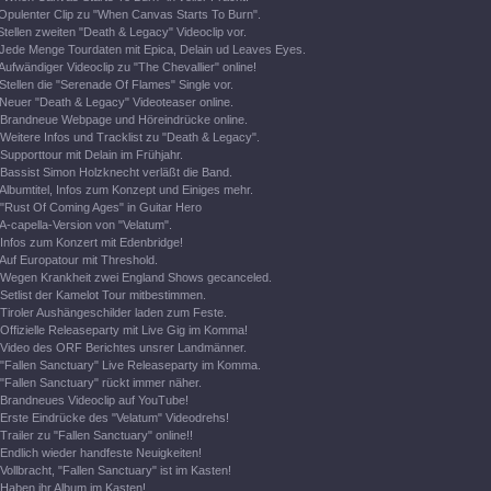
Opulenter Clip zu "When Canvas Starts To Burn".
Stellen zweiten "Death & Legacy" Videoclip vor.
Jede Menge Tourdaten mit Epica, Delain ud Leaves Eyes.
Aufwändiger Videoclip zu "The Chevallier" online!
Stellen die "Serenade Of Flames" Single vor.
Neuer "Death & Legacy" Videoteaser online.
Brandneue Webpage und Höreindrücke online.
Weitere Infos und Tracklist zu "Death & Legacy".
Supporttour mit Delain im Frühjahr.
Bassist Simon Holzknecht verläßt die Band.
Albumtitel, Infos zum Konzept und Einiges mehr.
"Rust Of Coming Ages" in Guitar Hero
A-capella-Version von "Velatum".
Infos zum Konzert mit Edenbridge!
Auf Europatour mit Threshold.
Wegen Krankheit zwei England Shows gecanceled.
Setlist der Kamelot Tour mitbestimmen.
Tiroler Aushängeschilder laden zum Feste.
Offizielle Releaseparty mit Live Gig im Komma!
Video des ORF Berichtes unsrer Landmänner.
"Fallen Sanctuary" Live Releaseparty im Komma.
"Fallen Sanctuary" rückt immer näher.
Brandneues Videoclip auf YouTube!
Erste Eindrücke des "Velatum" Videodrehs!
Trailer zu "Fallen Sanctuary" online!!
Endlich wieder handfeste Neuigkeiten!
Vollbracht, "Fallen Sanctuary" ist im Kasten!
Haben ihr Album im Kasten!