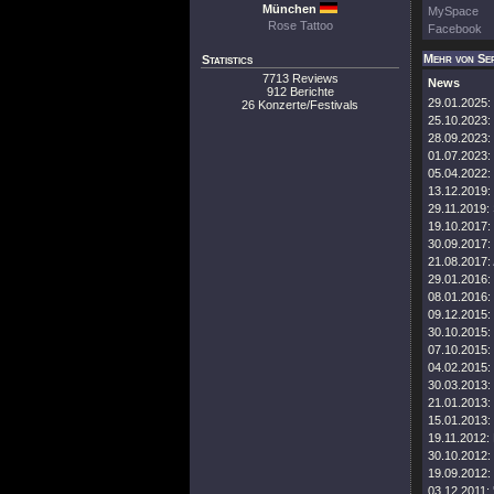
München
MySpace
Rose Tattoo
Facebook
Mehr von Ser
Statistics
7713 Reviews
News
912 Berichte
29.01.2025:
26 Konzerte/Festivals
25.10.2023:
28.09.2023:
01.07.2023:
05.04.2022:
13.12.2019:
29.11.2019:
19.10.2017:
30.09.2017:
21.08.2017:
29.01.2016:
08.01.2016:
09.12.2015:
30.10.2015:
07.10.2015:
04.02.2015:
30.03.2013:
21.01.2013:
15.01.2013:
19.11.2012:
30.10.2012:
19.09.2012:
03.12.2011: