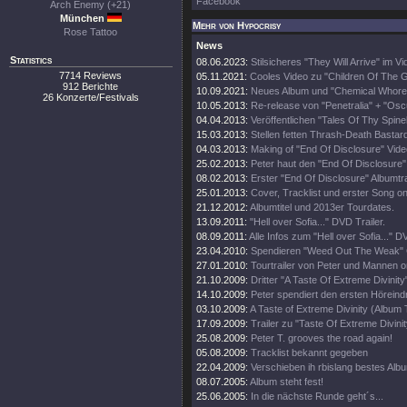
Facebook
Arch Enemy (+21)
München
Mehr von Hypocrisy
Rose Tattoo
News
Statistics
08.06.2023:
Stilsicheres "They Will Arrive" im V
7714 Reviews
05.11.2021:
Cooles Video zu "Children Of The 
912 Berichte
10.09.2021:
Neues Album und "Chemical Whore
26 Konzerte/Festivals
10.05.2013:
Re-release von "Penetralia" + "O
04.04.2013:
Veröffentlichen "Tales Of Thy Spine
15.03.2013:
Stellen fetten Thrash-Death Bastard
04.03.2013:
Making of "End Of Disclosure" Vide
25.02.2013:
Peter haut den "End Of Disclosure" 
08.02.2013:
Erster "End Of Disclosure" Albumtrai
25.01.2013:
Cover, Tracklist und erster Song on
21.12.2012:
Albumtitel und 2013er Tourdates.
13.09.2011:
"Hell over Sofia..." DVD Trailer.
08.09.2011:
Alle Infos zum "Hell over Sofia..."
23.04.2010:
Spendieren "Weed Out The Weak" C
27.01.2010:
Tourtrailer von Peter und Mannen on
21.10.2009:
Dritter "A Taste Of Extreme Divinity"
14.10.2009:
Peter spendiert den ersten Höreind
03.10.2009:
A Taste of Extreme Divinity (Album T
17.09.2009:
Trailer zu "Taste Of Extreme Divinit
25.08.2009:
Peter T. grooves the road again!
05.08.2009:
Tracklist bekannt gegeben
22.04.2009:
Verschieben ih rbislang bestes Alb
08.07.2005:
Album steht fest!
25.06.2005:
In die nächste Runde geht´s...