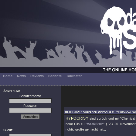
Home
News
Reviews
Berichte
Tourdaten
Anmeldung
Benutzername
Passwort
10.09.2021: Superber Videoclip zu "Chemical W
HYPOCRISY
sind zurück und mit
"Chemical
neue Clip zu
"WORSHIP"
( VÖ 26. November )
richtig große gemacht hat...
Suche