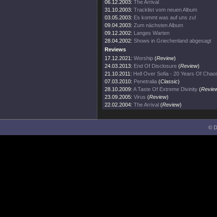
06.12.2003:
The Arrival
31.10.2003:
Tracklist vom neuen Album
03.05.2003:
Es kommt was auf uns zu!
09.04.2003:
Zum nächsten Album
09.12.2002:
Langes Warten
28.04.2002:
Shows in Griechenland abgesagt
Reviews
17.12.2021:
Worship
(
Review
)
24.03.2013:
End Of Disclosure
(
Review
)
21.10.2011:
Hell Over Sofia - 20 Years Of Chao
07.03.2010:
Penetralia
(
Classic
)
28.10.2009:
A Taste Of Extreme Divinity
(
Revie
23.09.2005:
Virus
(
Review
)
22.02.2004:
The Arrival
(
Review
)
© D