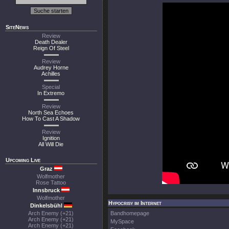
SiteNews
Review
Death Dealer
Reign Of Steel
Review
Audrey Horne
Achilles
Special
In Extremo
Review
North Sea Echoes
How To Cast A Shadow
Review
Ignition
All Will Die
Upcoming Live
Graz
Wolfmother
Rose Tattoo
Innsbruck
Wolfmother
Hypocrisy im Internet
Dinkelsbühl
Arch Enemy (+21)
Bandhomepage
Arch Enemy (+21)
MySpace
Arch Enemy (+21)