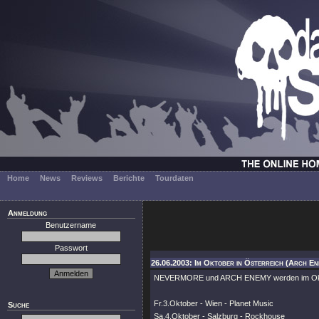
Home
News
Reviews
Berichte
Tourdaten
Anmeldung
Benutzername
Passwort
26.06.2003: Im Oktober in Österreich (Arch En
NEVERMORE und ARCH ENEMY werden im Oktobe
Fr.3.Oktober - Wien - Planet Music
Suche
Sa.4.Oktober - Salzburg - Rockhouse