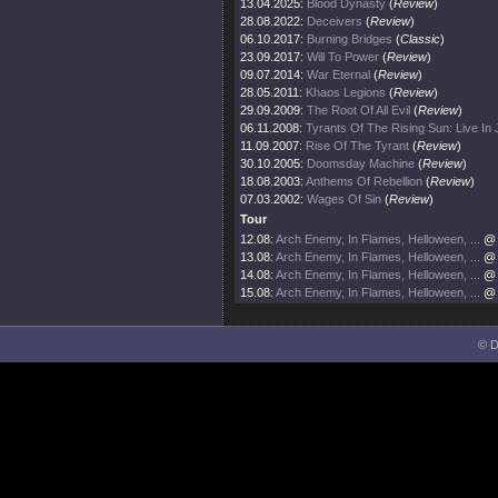
13.04.2025:
Blood Dynasty
(
Review
)
28.08.2022:
Deceivers
(
Review
)
06.10.2017:
Burning Bridges
(
Classic
)
23.09.2017:
Will To Power
(
Review
)
09.07.2014:
War Eternal
(
Review
)
28.05.2011:
Khaos Legions
(
Review
)
29.09.2009:
The Root Of All Evil
(
Review
)
06.11.2008:
Tyrants Of The Rising Sun: Live In
11.09.2007:
Rise Of The Tyrant
(
Review
)
30.10.2005:
Doomsday Machine
(
Review
)
18.08.2003:
Anthems Of Rebellion
(
Review
)
07.03.2002:
Wages Of Sin
(
Review
)
Tour
12.08:
Arch Enemy, In Flames, Helloween, ...
@ 
13.08:
Arch Enemy, In Flames, Helloween, ...
@ 
14.08:
Arch Enemy, In Flames, Helloween, ...
@ 
15.08:
Arch Enemy, In Flames, Helloween, ...
@ 
© D