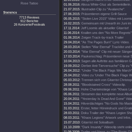
Rose Tattoo
01.06.2016:
Alissa White-Gluz als Serienkillerin.
21.07.2015:
Illustradet-Clip zu "Avalanche".
Statistics
27.06.2015:
Präsentieren eigene Grill-Sauce
7713 Reviews
05.05.2015:
"Stolen Live 2015" Video mit Loomis
912 Berichte
16.02.2015:
Gemeinsam mit Unearth im Juni i
26 Konzerte/Festivals
17.11.2014:
Jeff Loomis als aktueller Gitarrist!
11.06.2014:
Knallen uns den "No More Regrets" 
01.06.2014:
Zeigen Track-by-track Trailer
29.04.2014:
"As The Pages Burn" Lyric-Video.
28.03.2014:
Stellen "War Eternal" Tracklist und
20.03.2014:
"War Eternal" Clip mit neuer Sänger
17.03.2014:
Paukenschlag: Präsentieren neue S
10.04.2013:
Sagen alle Auftritte aus familiären 
19.09.2012:
Derber Anti-Tierversuche" Clip zu "
26.04.2012:
"Under The Black Flags We March"
25.04.2012:
Video zu 'Under The Black Flags W
05.03.2012:
Trennen sich von Gitarrist Christop
28.08.2011:
"Bloodstained Cross" Videoclip.
09.06.2011:
Hohe Charteinstiege von "Khaos Le
05.06.2011:
Streamen das komplette neue Albu
20.04.2011:
"Yesterday Is Dead And Gone" Video
15.04.2011:
Hitverdächtiges "No Gods No Maste
31.03.2011:
Erster, fetter Höreindruck und Grat
28.03.2011:
Doku Trailer der "Khaos Legion Sh
08.03.2011:
"Khaos Legions" Artwork und Infos.
15.07.2010:
Gitarrist mit Soloalbum
21.10.2009:
"Dark Insanity" Videoclip steht onlin
11.09.2009:
Trailer und News zu "The Roots Of Al