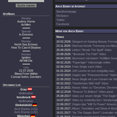
Arch Enemy im Internet
Bandhomepage
SiteNews
MySpace
Review
Twitter
Audrey Horne
Facebook
Achilles
Mehr von Arch Enemy
Special
In Extremo
News
Review
20.02.2026:
Sängerin im Katalog-Beauty-Forma
North Sea Echoes
23.11.2025:
Überraschende Trennung von Aliss
How To Cast A Shadow
26.09.2025:
Liefern "Break The Spell" Video
20.08.2025:
"Illuminate The Path" Video
Review
Ignition
04.04.2025:
Wummern mit fettem "A Million Suns
All Will Die
09.02.2025:
"Papertiger" Videosingle online
02.08.2024:
Fette Single samt Video
Live
21.07.2026
01.01.2024:
Jeff Loomis ist nun endgültig raus
Bleed From Within
10.02.2023:
Zeigen das "Poisoned Arrow" Video
Conrad Sohm, Dornbirn
21.05.2022:
Neue Single als Live-Garant mit Vi
05.02.2022:
"Handshake With Hell" Video
Upcoming Live
21.10.2021:
Neues Video zu "Deceiver, Deveive
Graz
08.12.2018:
"Reason To Believe" Video parat
Wolfmother
25.08.2017:
Video zur neuen Single "The Eagle F
Innsbruck
14.07.2017:
Video zu +melodischer+ Vorabsingl
Wolfmother
22.06.2017:
Zeigen das "Will To Power* Artwork
Dinkelsbühl
22.05.2017:
Album, Tourdates und Show in Musi
Arch Enemy (+21)
Arch Enemy (+21)
18.01.2017:
"As The Stages Burn!" Livetrailer on
München
11.09.2016:
Sängerin macht erste Soloscheibe