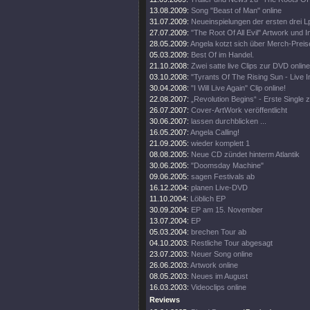
13.08.2009:
Song "Beast of Man" online
31.07.2009:
Neueinspielungen der ersten drei L
27.07.2009:
"The Root Of All Evil" Artwork und I
28.05.2009:
Angela kotzt sich über Merch-Preis
05.03.2009:
Best Of im Handel.
21.10.2008:
Zwei satte live Clips zur DVD online
03.10.2008:
"Tyrants Of The Rising Sun - Live 
30.04.2008:
"I Will Live Again" Clip online!
22.08.2007:
„Revolution Begins“ - Erste Single
26.07.2007:
Cover-ArtWork veröffentlicht
30.06.2007:
lassen durchblicken ...
16.05.2007:
Angela Calling!
21.09.2005:
wieder komplett 1
08.08.2005:
Neue CD zündet hinterm Atlantik
30.06.2005:
"Doomsday Machine"
09.06.2005:
sagen Festivals ab
16.12.2004:
planen Live-DVD
11.10.2004:
Löblich EP
30.09.2004:
EP am 15. November
13.07.2004:
EP
05.03.2004:
brechen Tour ab
04.10.2003:
Restliche Tour abgesagt
23.07.2003:
Neuer Song online
26.06.2003:
Artwork online
08.05.2003:
Neues im August
16.03.2003:
Videoclips online
Reviews