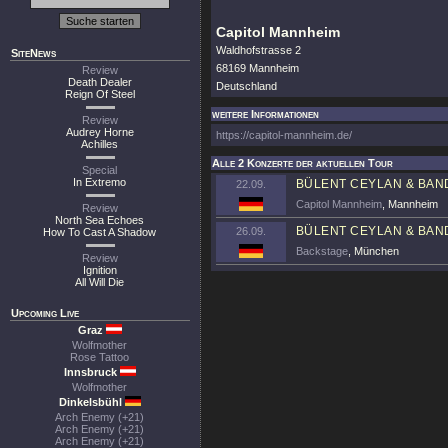
Capitol Mannheim
Waldhofstrasse 2
SiteNews
68169 Mannheim
Review
Death Dealer
Deutschland
Reign Of Steel
weitere Informationen
Review
Audrey Horne
https://capitol-mannheim.de/
Achilles
Alle 2 Konzerte der aktuellen Tour
Special
In Extremo
BÜLENT CEYLAN & BAN
22.09.
Capitol Mannheim
, Mannheim
Review
North Sea Echoes
BÜLENT CEYLAN & BAN
26.09.
How To Cast A Shadow
Backstage
, München
Review
Ignition
All Will Die
Upcoming Live
Graz
Wolfmother
Rose Tattoo
Innsbruck
Wolfmother
Dinkelsbühl
Arch Enemy (+21)
Arch Enemy (+21)
Arch Enemy (+21)