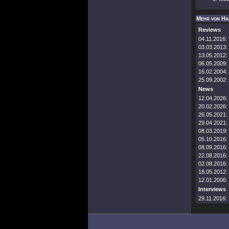
Mehr von Ha
Reviews
04.11.2016:
03.03.2013:
13.05.2012:
06.05.2009:
16.02.2004:
25.09.2002:
News
12.04.2026:
20.02.2026:
26.05.2021:
29.04.2021:
08.03.2019:
05.10.2016:
08.09.2016:
22.08.2016:
02.08.2016:
18.05.2012:
12.01.2006:
Interviews
29.11.2016: