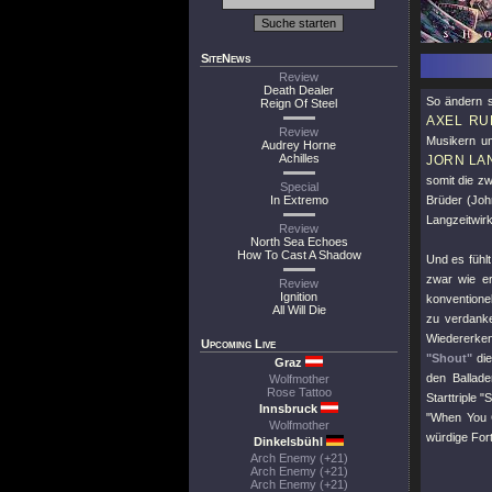
SiteNews
Review
Death Dealer
So ändern s
Reign Of Steel
AXEL RU
Review
Musikern um
Audrey Horne
Achilles
JORN LA
somit die zw
Special
In Extremo
Brüder (Joh
Langzeitwirk
Review
North Sea Echoes
How To Cast A Shadow
Und es fühlt
zwar wie e
Review
Ignition
konventione
All Will Die
zu verdanke
Wiedererken
Upcoming Live
"Shout"
die
Graz
den Ballad
Wolfmother
Rose Tattoo
Starttriple
"S
Innsbruck
"When You 
Wolfmother
würdige For
Dinkelsbühl
Arch Enemy (+21)
Arch Enemy (+21)
Arch Enemy (+21)