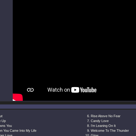
ut
Rise Above No Fear
e Up
Candy Love
Owns You
I’m Leaning On It
n You Came Into My Life
Welcome To The Thunder
her Love
Glow