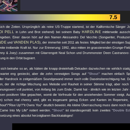
7.5
ich die Zeiten. Ursprünglich als reine US-Truppe startend, ist der Kalifornische Sänger J
DI PELL
HARDLINE
in Lohn und Brot stehend) bei seinem Baby
mittlerweile ausschl
geben. Einer davon hört auf den Namen Alessandro Del Vecchio (Songwriter, Produzen
NDE
VANDEN PLAS
und
), der immerhin seit 2011 als festes Mitglied bei der einstigen 
eite treibende Kraft ist. Nur zur Erinnerung: 1992, also mitten im grassierenden Grunge-Fiebe
nny & Joey) zusammen mit Gitarrengott Neal Schon und Drummonster Deen Castranovo e
ung in den Orbit bugsiert.
 sich beinahe so an, als hätten die knapp dreieinhalb Dekaden dazwischen nie wirklich statt
rwartet eng gesteckt, aber die zehn verewigten Songs auf
"Shout"
machen einfach Sp
ller Hardrock in zeitgemäßem Soundgewand immer noch volle Daseinsberechtigung hat. Dabe
n, der die richtige Mischung aus Melodie und Rauheit in seiner Stimme trägt, aber noch
nungswert voll punktet, von Anfang bis zum Ende. Damit hat - ähnlich wie im letzten Jah
sen positiven Vibe gepachtet, womit die Vorfreude für den anstehenden Sommer steigt. Au
en) schon mal cheesy wird, gibt es insgesamt genug Ecken und Kanten im Repertoire, 
hout"
/
"Rise Up"
/
"It Owns You"
deutlich beweist. Als kleine Überraschung muss dann noch d
Came Into My Life"
notiert werden.
"Shout"
ist standesgemäß kein zweites
"Double Ecl
tsetzung eines absolut herzeigbaren Backkataloges!