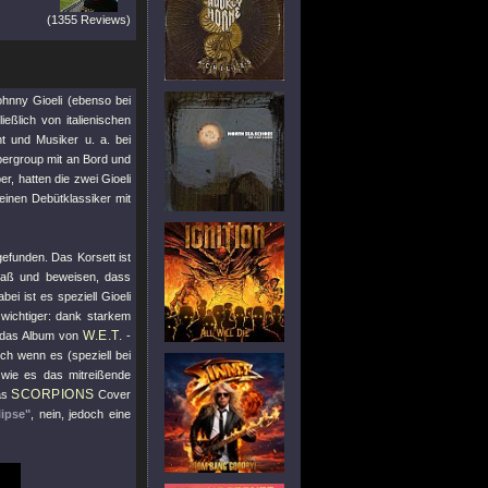
(1355 Reviews)
ohnny Gioeli (ebenso bei
ießlich von italienischen
t und Musiker u. a. bei
Supergroup mit an Bord und
r, hatten die zwei Gioeli
inen Debütklassiker mit
gefunden. Das Korsett ist
aß und beweisen, dass
i ist es speziell Gioeli
 wichtiger: dank starkem
W.E.T.
r das Album von
-
ch wenn es (speziell bei
wie es das mitreißende
SCORPIONS
as
Cover
ipse"
, nein, jedoch eine