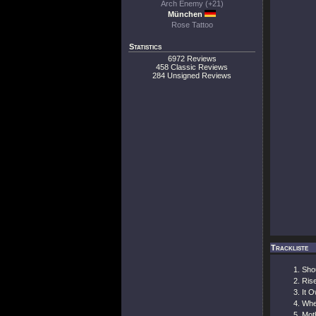
Arch Enemy (+21)
München
Rose Tattoo
Statistics
6972 Reviews
458 Classic Reviews
284 Unsigned Reviews
Trackliste
Sho
Ris
It 
Whe
Mot