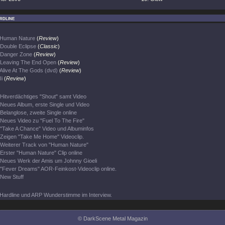
rdline
Human Nature
(
Review
)
Double Eclipse
(
Classic
)
Danger Zone
(
Review
)
Leaving The End Open
(
Review
)
Alive At The Gods (dvd)
(
Review
)
Ii
(
Review
)
Hitverdächtiges "Shout" samt Video
Neues Album, erste Single und Video
Belanglose, zweite Single online
Neues Video zu "Fuel To The Fire"
"Take A Chance" Video und Albuminfos
Zeigen "Take Me Home" Videoclip.
Weiterer Track von "Human Nature"
Erster "Human Nature" Clip online
Neues Werk der Amis um Johnny Gioeli
"Fever Dreams" AOR-Feinkost-Videoclip online.
New Stuff
Hardline und ARP Wunderstimme im Interview.
© DarkScene Metal Magazin