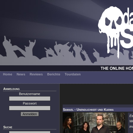
Home
News
Reviews
Berichte
Tourdaten
Anmeldung
Benutzername
Passwort
Samael - Unendlichkeit und Karma
Es
We
im
Suche