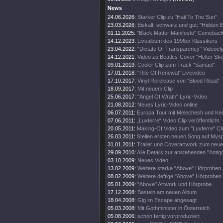
News
24.06.2026:
Starker Clip zu "Hail To The Sun"
23.03.2026:
Eiskalt, schwarz und gut: "Hidden 
01.11.2025:
"Black Matter Manifesto" Comebac
14.12.2023:
Livealbum des 1996er Klassikers
23.04.2022:
"Dictate Of Transparency" Videocli
14.12.2021:
Video zu Beatles-Cover "Helter Ske
09.01.2019:
Cooler Clip zum Track "Samael"
17.01.2018:
"Rite Of Renewal" Livevideo
17.10.2017:
Vinyl Rerelease von "Blood Ritual"
18.09.2017:
Mit neuem Clip
25.06.2017:
"Angel Of Wrath" Lyric-Video
21.08.2012:
Neues Lyric-Video online
06.07.2011:
Europa Tour mit Melechesh und Kee
07.06.2011:
„Luxferre“ Video Clip veröffentlicht
20.05.2011:
Making-Of Video zum "Luxferre" Cli
26.03.2011:
Stellen ersten neuen Song auf Mys
31.01.2011:
Trailer und Coverartwork zum neu
29.09.2010:
Alle Details zur anstehenden "Antig
03.10.2009:
Neues Video
13.02.2009:
Weitere starke "Above" Hörproben.
08.02.2009:
Weitere deftige "Above" Hörproben 
05.01.2009:
"Above" Artwork und Hörprobe.
17.12.2008:
Basteln am neuen Album
18.04.2008:
Gig im Escape abgesagt
05.03.2008:
Mit Gothminister in Österreich
05.08.2006:
schon fertig vorproduziert