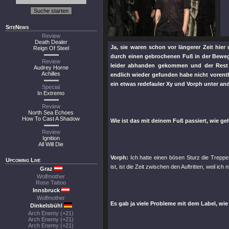
SiteNews
Review
Death Dealer
Ja, sie waren schon vor längerer Zeit hie
Reign Of Steel
durch einen gebrochenen Fuß in der Bewegu
Review
leider abhanden gekommen und der Rest h
Audrey Horne
Achilles
endlich wieder gefunden habe nicht vorenth
ein etwas redefauler Xy und Vorph unter an
Special
In Extremo
Review
North Sea Echoes
How To Cast A Shadow
Wie ist das mit deinem Fuß passiert, wie ge
Review
Ignition
All Will Die
Vorph:
Ich hatte einen bösen Sturz die Treppe 
Upcoming Live
ist, ist die Zeit zwischen den Auftritten, weil ich
Graz
Wolfmother
Rose Tattoo
Innsbruck
Wolfmother
Es gab ja viele Probleme mit dem Label, wie 
Dinkelsbühl
Arch Enemy (+21)
Arch Enemy (+21)
Arch Enemy (+21)