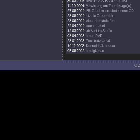
30.03.2005:
over ROCK HARD Festival
11.10.2004:
Verwirrung um Tourabsage(n)
27.08.2004:
25. Oktober erscheint neue CD
23.08.2004:
Live in Österreich
23.06.2004:
Albumtitel steht fest
22.04.2004:
neues Label
12.03.2004:
ab April im Studio
03.04.2003:
Neue DVD
23.01.2003:
Tour trotz Unfall
19.11.2002:
Doppelt hält besser
05.08.2002:
Neuigkeiten
© D