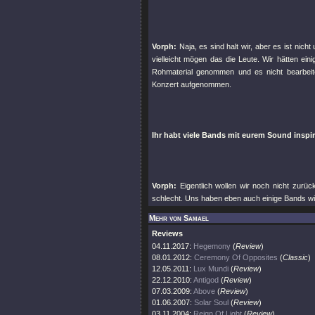
Vorph:
Naja, es sind halt wir, aber es ist nicht
vielleicht mögen das die Leute. Wir hätten ein
Rohmaterial genommen und es nicht bearbeitet
Konzert aufgenommen.
Ihr habt viele Bands mit eurem Sound inspir
Vorph:
Eigentlich wollen wir noch nicht zurüc
schlecht. Uns haben eben auch einige Bands wie 
Mehr von Samael
Reviews
04.11.2017:
Hegemony
(
Review
)
08.01.2012:
Ceremony Of Opposites
(
Classic
)
12.05.2011:
Lux Mundi
(
Review
)
22.12.2010:
Antigod
(
Review
)
07.03.2009:
Above
(
Review
)
01.06.2007:
Solar Soul
(
Review
)
03.11.2004:
Reign Of Light
(
Review
)