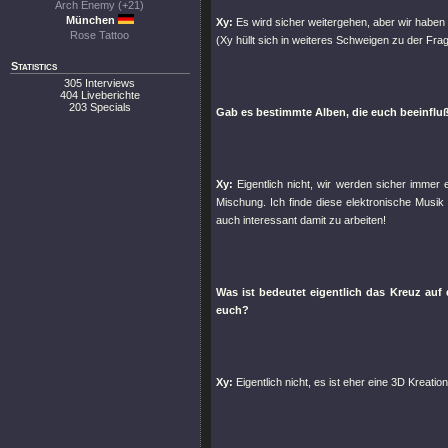
Arch Enemy (+21)
München
Xy:
Es wird sicher weitergehen, aber wir haben 
Rose Tattoo
(Xy hüllt sich in weiteres Schweigen zu der Fra
Statistics
305 Interviews
404 Liveberichte
203 Specials
Gab es bestimmte Alben, die euch beeinflu
Xy:
Eigentlich nicht, wir werden sicher immer el
Mischung. Ich finde diese elektronische Musik 
auch interessant damit zu arbeiten!
Was ist bedeutet eigentlich das Kreuz auf 
euch?
Xy:
Eigentlich nicht, es ist eher eine 3D Kreati