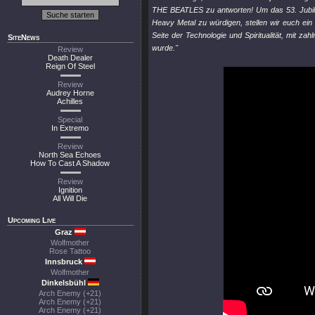
THE BEATLES zu antworten! Um das 53. Jubiläum
Heavy Metal zu würdigen, stellen wir euch ein
Seite der Technologie und Spiritualität, mit z
SiteNews
wurde."
Review
Death Dealer
Reign Of Steel
Review
Audrey Horne
Achilles
Special
In Extremo
Review
North Sea Echoes
How To Cast A Shadow
Review
Ignition
All Will Die
Upcoming Live
Graz
Wolfmother
Rose Tattoo
Innsbruck
Wolfmother
Dinkelsbühl
Arch Enemy (+21)
Arch Enemy (+21)
Arch Enemy (+21)