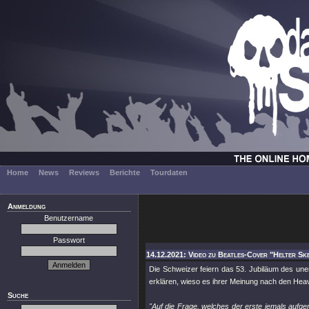
Home
News
Reviews
Berichte
Tourdaten
Anmeldung
Benutzername
Passwort
14.12.2021: Video zu Beatles-Cover "Helter Sk
Die Schweizer feiern das 53. Jubiläum des une
erklären, wieso es ihrer Meinung nach den Hea
Suche
"Auf die Frage, welches der erste jemals aufg