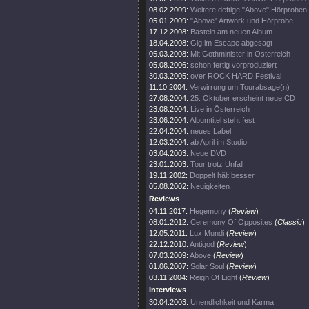
08.02.2009:
Weitere deftige "Above" Hörproben 
05.01.2009:
"Above" Artwork und Hörprobe.
17.12.2008:
Basteln am neuen Album
18.04.2008:
Gig im Escape abgesagt
05.03.2008:
Mit Gothminister in Österreich
05.08.2006:
schon fertig vorproduziert
30.03.2005:
over ROCK HARD Festival
11.10.2004:
Verwirrung um Tourabsage(n)
27.08.2004:
25. Oktober erscheint neue CD
23.08.2004:
Live in Österreich
23.06.2004:
Albumtitel steht fest
22.04.2004:
neues Label
12.03.2004:
ab April im Studio
03.04.2003:
Neue DVD
23.01.2003:
Tour trotz Unfall
19.11.2002:
Doppelt hält besser
05.08.2002:
Neuigkeiten
Reviews
04.11.2017:
Hegemony
(
Review
)
08.01.2012:
Ceremony Of Opposites
(
Classic
)
12.05.2011:
Lux Mundi
(
Review
)
22.12.2010:
Antigod
(
Review
)
07.03.2009:
Above
(
Review
)
01.06.2007:
Solar Soul
(
Review
)
03.11.2004:
Reign Of Light
(
Review
)
Interviews
30.04.2003:
Unendlichkeit und Karma