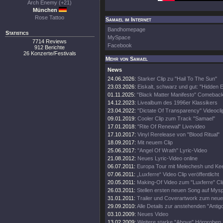
Arch Enemy (+21)
München
Rose Tattoo
Samael im Internet
Bandhomepage
Statistics
MySpace
7714 Reviews
Facebook
912 Berichte
26 Konzerte/Festivals
Mehr von Samael
News
24.06.2026:
Starker Clip zu "Hail To The Sun"
23.03.2026:
Eiskalt, schwarz und gut: "Hidden 
01.11.2025:
"Black Matter Manifesto" Comebac
14.12.2023:
Livealbum des 1996er Klassikers
23.04.2022:
"Dictate Of Transparency" Videocli
09.01.2019:
Cooler Clip zum Track "Samael"
17.01.2018:
"Rite Of Renewal" Livevideo
17.10.2017:
Vinyl Rerelease von "Blood Ritual"
18.09.2017:
Mit neuem Clip
25.06.2017:
"Angel Of Wrath" Lyric-Video
21.08.2012:
Neues Lyric-Video online
06.07.2011:
Europa Tour mit Melechesh und Kee
07.06.2011:
„Luxferre“ Video Clip veröffentlicht
20.05.2011:
Making-Of Video zum "Luxferre" Cli
26.03.2011:
Stellen ersten neuen Song auf Mys
31.01.2011:
Trailer und Coverartwork zum neu
29.09.2010:
Alle Details zur anstehenden "Antig
03.10.2009:
Neues Video
13.02.2009:
Weitere starke "Above" Hörproben.