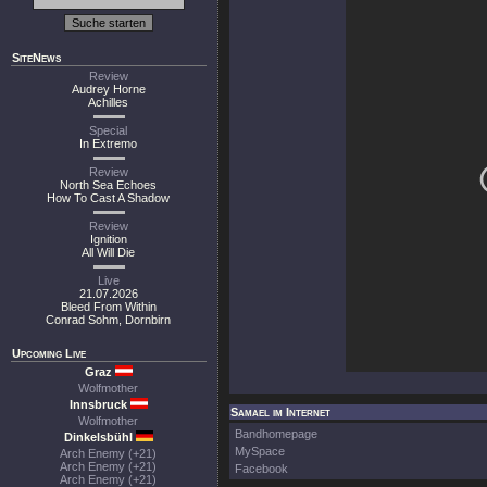
SiteNews
Review
Audrey Horne
Achilles
Special
In Extremo
Review
North Sea Echoes
How To Cast A Shadow
Review
Ignition
All Will Die
Live
21.07.2026
Bleed From Within
Conrad Sohm, Dornbirn
Upcoming Live
Graz
Wolfmother
Innsbruck
Samael im Internet
Wolfmother
Bandhomepage
Dinkelsbühl
MySpace
Arch Enemy (+21)
Arch Enemy (+21)
Facebook
Arch Enemy (+21)