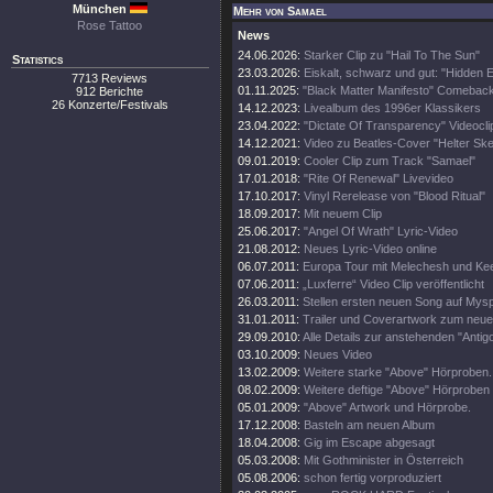
München
Mehr von Samael
Rose Tattoo
News
24.06.2026:
Starker Clip zu "Hail To The Sun"
Statistics
23.03.2026:
Eiskalt, schwarz und gut: "Hidden 
7713 Reviews
01.11.2025:
"Black Matter Manifesto" Comebac
912 Berichte
26 Konzerte/Festivals
14.12.2023:
Livealbum des 1996er Klassikers
23.04.2022:
"Dictate Of Transparency" Videocli
14.12.2021:
Video zu Beatles-Cover "Helter Ske
09.01.2019:
Cooler Clip zum Track "Samael"
17.01.2018:
"Rite Of Renewal" Livevideo
17.10.2017:
Vinyl Rerelease von "Blood Ritual"
18.09.2017:
Mit neuem Clip
25.06.2017:
"Angel Of Wrath" Lyric-Video
21.08.2012:
Neues Lyric-Video online
06.07.2011:
Europa Tour mit Melechesh und Kee
07.06.2011:
„Luxferre“ Video Clip veröffentlicht
26.03.2011:
Stellen ersten neuen Song auf Mys
31.01.2011:
Trailer und Coverartwork zum neu
29.09.2010:
Alle Details zur anstehenden "Antig
03.10.2009:
Neues Video
13.02.2009:
Weitere starke "Above" Hörproben.
08.02.2009:
Weitere deftige "Above" Hörproben 
05.01.2009:
"Above" Artwork und Hörprobe.
17.12.2008:
Basteln am neuen Album
18.04.2008:
Gig im Escape abgesagt
05.03.2008:
Mit Gothminister in Österreich
05.08.2006:
schon fertig vorproduziert