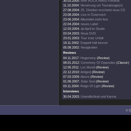
30.03.2005:
over ROCK HARD Festival
11.10.2004:
Verwirrung um Tourabsage(n)
27.08.2004:
25. Oktober erscheint neue CD
23.08.2004:
Live in Österreich
23.06.2004:
Albumtitel steht fest
22.04.2004:
neues Label
12.03.2004:
ab April im Studio
03.04.2003:
Neue DVD
23.01.2003:
Tour trotz Unfall
19.11.2002:
Doppelt hält besser
05.08.2002:
Neuigkeiten
Reviews
04.11.2017:
Hegemony
(
Review
)
08.01.2012:
Ceremony Of Opposites
(
Classic
)
12.05.2011:
Lux Mundi
(
Review
)
22.12.2010:
Antigod
(
Review
)
07.03.2009:
Above
(
Review
)
01.06.2007:
Solar Soul
(
Review
)
03.11.2004:
Reign Of Light
(
Review
)
Interviews
30.04.2003:
Unendlichkeit und Karma
© D