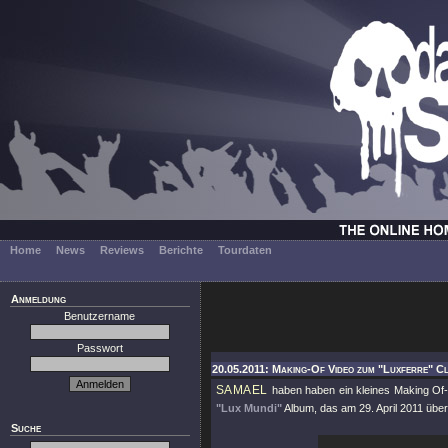
Home
News
Reviews
Berichte
Tourdaten
Anmeldung
Benutzername
Passwort
20.05.2011: Making-Of Video zum "Luxferre" Cl
SAMAEL
haben haben ein kleines Making Of
"Lux Mundi"
Album, das am 29. April 2011 über
Suche