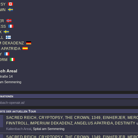
PSY
OWN
ER
ESS
X
LL
M DEKADENZ
 APATRIDA
Y
ORM
ch Areal
traße 14
 am Semmering
rmationen
enbach-openair.at/
rte der aktuellen Tour
SACRED REICH
CRYPTOPSY
THE CROWN
1349
EINHERJER
MER
,
,
,
,
,
FINNTROLL
IMPERIUM DEKADENZ
ANGELUS APATRIDA
DESTINITY
,
,
,
u
Kaltenbach Areal
, Spital am Semmering
SACRED REICH
CRYPTOPSY
THE CROWN
1349
EINHERJER
MER
,
,
,
,
,