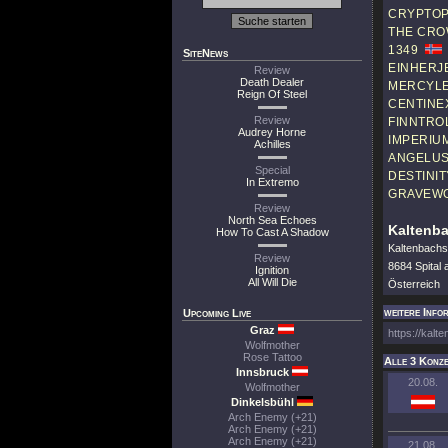
CRYPTO
THE CR
1349
SiteNews
EINHERJ
Review
Death Dealer
MERCYL
Reign Of Steel
CENTINE
Review
FINNTRO
Audrey Horne
IMPERIU
Achilles
ANGELUS
Special
DESTINIT
In Extremo
GRAVEW
Review
North Sea Echoes
Kaltenba
How To Cast A Shadow
Kaltenbachs
Review
8684 Spital
Ignition
All Will Die
Österreich
weitere Info
Upcoming Live
Graz
https://kalt
Wolfmother
Rose Tattoo
Alle 3 Konze
Innsbruck
20.08.
Wolfmother
Dinkelsbühl
Arch Enemy (+21)
Arch Enemy (+21)
Arch Enemy (+21)
21.08.