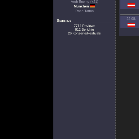
Arch Enemy (+21)
München
Rose Tattoo
22.08.
Statistics
7714 Reviews
912 Berichte
26 Konzerte/Festivals