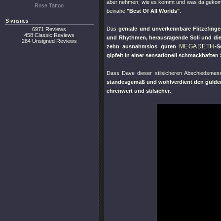
aber nehmen, wie es kommt und was da gekomme
Rose Tattoo
beinahe
"Best Of All Worlds"
.
Statistics
Das
geniale und unverkennbare Flitzefing
6971 Reviews
458 Classic Reviews
und Rhythmen, herausragende Soli und die 
284 Unsigned Reviews
MEGADETH
zehn ausnahmslos guten
-S
gipfelt in einer sensationell schmackhaften
Dass Dave dieser stilsicheren Abschiedsmess
standesgemäß und wohlverdient den güldene
ehrenwert und stilsicher
.