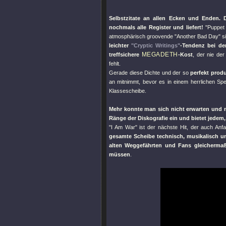
Selbstzitate an allen Ecken und Enden. D
nochmals alle Register und liefert!
"Puppet
atmosphärisch groovende
"Another Bad Day"
si
leichter
"Cryptic Writings"
-Tendenz bei de
MEGADETH
treffsichere
-Kost
, der nie der
fehlt.
Gerade diese Dichte und der so
perfekt prod
an mitnimmt, bevor es in einem herrlichen Spe
Klassescheibe.
Mehr konnte man sich nicht erwarten und n
Ränge der Diskografie ein und bietet jedem,
"I Am War"
ist der nächste Hit, der auch An
gesamte Scheibe technisch, musikalisch und
alten Weggefährten und Fans gleichermaß
müssen
.