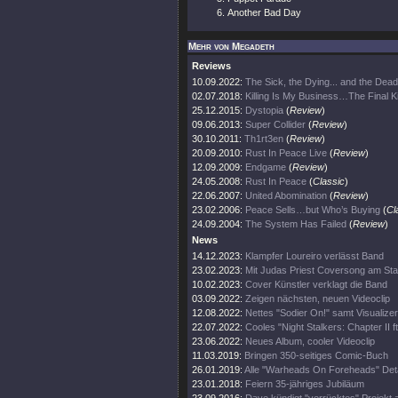
Another Bad Day
Mehr von Megadeth
Reviews
10.09.2022:
The Sick, the Dying... and the Dead
02.07.2018:
Killing Is My Business…The Final Ki
25.12.2015:
Dystopia
(
Review
)
09.06.2013:
Super Collider
(
Review
)
30.10.2011:
Th1rt3en
(
Review
)
20.09.2010:
Rust In Peace Live
(
Review
)
12.09.2009:
Endgame
(
Review
)
24.05.2008:
Rust In Peace
(
Classic
)
22.06.2007:
United Abomination
(
Review
)
23.02.2006:
Peace Sells…but Who’s Buying
(
Cl
24.09.2004:
The System Has Failed
(
Review
)
News
14.12.2023:
Klampfer Loureiro verlässt Band
23.02.2023:
Mit Judas Priest Coversong am Sta
10.02.2023:
Cover Künstler verklagt die Band
03.09.2022:
Zeigen nächsten, neuen Videoclip
12.08.2022:
Nettes "Sodier On!" samt Visualizer
22.07.2022:
Cooles "Night Stalkers: Chapter II ft
23.06.2022:
Neues Album, cooler Videoclip
11.03.2019:
Bringen 350-seitiges Comic-Buch
26.01.2019:
Alle "Warheads On Foreheads" Deta
23.01.2018:
Feiern 35-jähriges Jubiläum