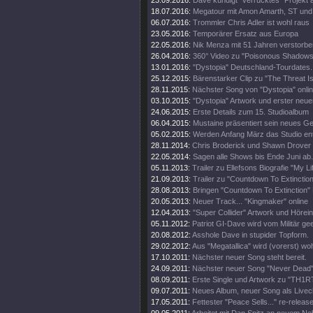
23.09.2016:
Dave kündigt "verrücktes" Projekt 
18.07.2016:
Megatour mit Amon Amarth, ST und
06.07.2016:
Trommler Chris Adler ist wohl raus
23.05.2016:
Temporärer Ersatz aus Europa
22.05.2016:
Nik Menza mit 51 Jahren verstorbe
26.04.2016:
360° Video zu "Poisonous Shadows
13.01.2016:
"Dystopia" Deutschland-Tourdates.
25.12.2015:
Bärenstarker Clip zu "The Threat Is
28.11.2015:
Nächster Song von "Dystopia" onli
03.10.2015:
"Dystopia" Artwork und erster neue
24.06.2015:
Erste Details zum 15. Studioalbum
06.04.2015:
Mustaine präsentiert sein neues Ge
05.02.2015:
Werden Anfang März das Studio en
28.11.2014:
Chris Broderick und Shawn Drover 
22.05.2014:
Sagen alle Shows bis Ende Juni ab.
05.11.2013:
Trailer zu Ellefsons Biografie "My Li
21.09.2013:
Trailer zu "Countdown To Extinction
28.08.2013:
Bringen "Countdown To Extinction" 
20.05.2013:
Neuer Track... "Kingmaker" online
12.04.2013:
"Super Collider" Artwork und Hörei
05.11.2012:
Patriot GI-Dave wird vom Militär gee
20.08.2012:
Asshole Dave in stupider Topform.
29.02.2012:
Aus "Megatallica" wird (vorerst) wohl
17.10.2011:
Nächster neuer Song steht bereit.
24.09.2011:
Nächster neuer Song "Never Dead" 
08.09.2011:
Erste Single und Artwork zu "TH1
09.07.2011:
Neues Album, neuer Song als Livecl
17.05.2011:
Fettester "Peace Sells..." re-release