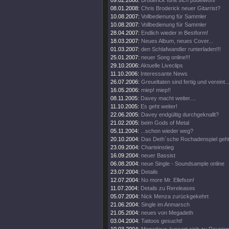
09.02.2008:
Broderick fühlt sich pudelwohl
08.01.2008:
Chris Broderick neuer Gitarrist?
10.08.2007:
Vollbedienung für Sammler
10.08.2007:
Vollbedienung für Sammler
28.04.2007:
Endlich wieder in Bestform!
18.03.2007:
Neues Album, neues Cover...
01.03.2007:
den Schlafwandler runterladen!!!
25.01.2007:
neuer Song online!!!
29.10.2006:
Aktuelle Liveclips
11.10.2006:
Interessante News
26.07.2006:
Greueltaten sind fertig und vereint..
16.05.2006:
miep! miep!!
08.11.2005:
Davey macht weiter....
11.10.2005:
Es geht weiter!
22.06.2005:
Davey endgültig durchgeknallt?
21.02.2005:
beim Gods of Metal
05.11.2004:
...schon wieder weg?
20.10.2004:
Das Deth´sche Rochadenspiel geht 
23.09.2004:
Charteinstieg
16.09.2004:
neuer Bassist
06.08.2004:
neue Single - Soundsample online
23.07.2004:
Details
12.07.2004:
No more Mr. Ellefson!
11.07.2004:
Details zu Rereleases
05.07.2004:
Nick Menza zurückgekehrt
21.06.2004:
Single im Anmarsch
21.05.2004:
neues von Megadeth
03.04.2004:
Tattoos gesucht!