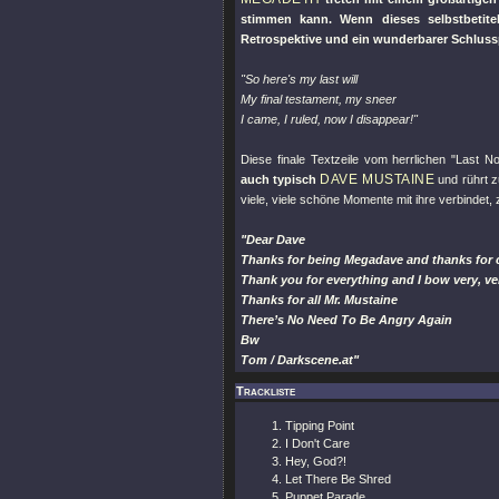
stimmen kann. Wenn dieses selbstbetite
Retrospektive und ein wunderbarer Schluss
"So here's my last will
My final testament, my sneer
I came, I ruled, now I disappear!"
Diese finale Textzeile vom herrlichen
"Last No
DAVE MUSTAINE
auch typisch
und rührt z
viele, viele schöne Momente mit ihre verbindet
"Dear Dave
Thanks for being Megadave and thanks for 
Thank you for everything and I bow very, ve
Thanks for all Mr. Mustaine
There’s No Need To Be Angry Again
Bw
Tom / Darkscene.at"
Trackliste
Tipping Point
I Don't Care
Hey, God?!
Let There Be Shred
Puppet Parade