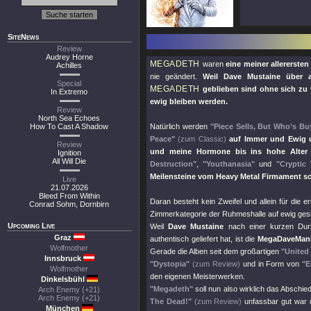
SiteNews
Review
Audrey Horne
MEGADETH
waren
eine meiner allerersten
Achilles
nie geändert.
Weil Dave Mustaine über a
Special
MEGADETH
geblieben sind ohne sich zu 
In Extremo
ewig bleiben werden.
Review
North Sea Echoes
How To Cast A Shadow
Natürlich werden
"Piece Sells, But Who’s Bu
Peace"
(zum Classic)
auf Immer und Ewig un
Review
und meine Hormone bis ins hohe Alter 
Ignition
All Will Die
Destruction"
,
"Youthanasia"
und
"Cryptic 
Meilensteine vom Heavy Metal Firmament 
Live
21.07.2026
Bleed From Within
Daran besteht kein Zweifel und allein für die 
Conrad Sohm, Dornbirn
Zimmerkategorie der Ruhmeshalle auf ewig gesi
Upcoming Live
Weil
Dave Mustaine
nach einer kurzen Durs
Graz
authentisch geliefert hat, ist die
MegaDaveMan
Wolfmother
Gerade die Alben seit dem großartigen
"United
Innsbruck
"Dystopia"
(zum Review)
und in Form von
"
Wolfmother
den eigenen Meisterwerken.
Dinkelsbühl
"Megadeth"
soll nun also wirklich das Abschi
Arch Enemy (+21)
Arch Enemy (+21)
The Dead!"
(zum Review)
unfassbar gut war 
München