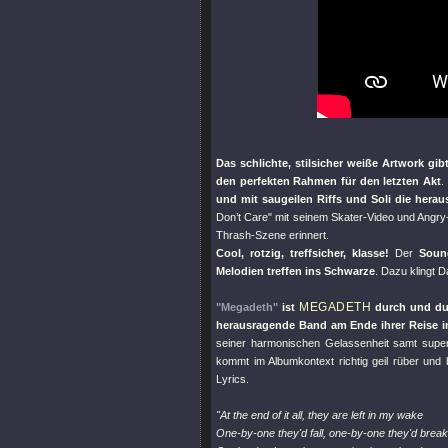
Das schlichte, stilsicher weiße Artwork gib
den perfekten Rahmen für den letzten Akt
.
und mit saugeilen Riffs und Soli die hera
Don’t Care"
mit seinem Skater-Video und Angry
Thrash-Szene erinnert.
Cool, rotzig, treffsicher, klasse!
Der
Soun
Melodien treffen ins Schwarze
. Dazu klingt 
MEGADETH
"Megadeth"
ist
durch und dur
herausragende Band am Ende ihrer Reise i
seiner harmonischen Gelassenheit samt super
kommt im Albumkontext richtig geil rüber und
Lyrics.
"At the end of it all, they are left in my wake
One-by-one they'd fall, one-by-one they'd break