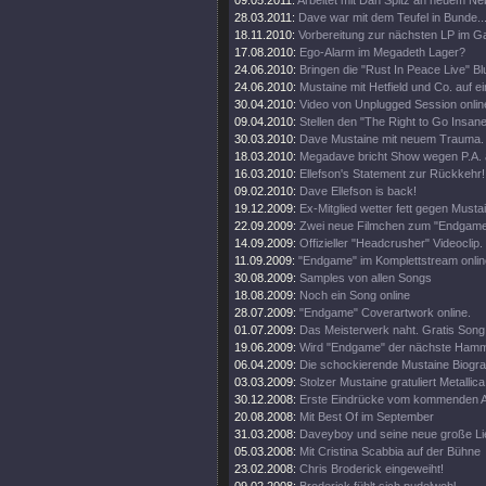
09.05.2011:
Arbeitet mit Dan Spitz an neuem Ne
28.03.2011:
Dave war mit dem Teufel in Bunde..
18.11.2010:
Vorbereitung zur nächsten LP im 
17.08.2010:
Ego-Alarm im Megadeth Lager?
24.06.2010:
Bringen die "Rust In Peace Live" Bl
24.06.2010:
Mustaine mit Hetfield und Co. auf e
30.04.2010:
Video von Unplugged Session onlin
09.04.2010:
Stellen den "The Right to Go Insane"
30.03.2010:
Dave Mustaine mit neuem Trauma.
18.03.2010:
Megadave bricht Show wegen P.A. 
16.03.2010:
Ellefson's Statement zur Rückkehr!
09.02.2010:
Dave Ellefson is back!
19.12.2009:
Ex-Mitglied wetter fett gegen Musta
22.09.2009:
Zwei neue Filmchen zum "Endgame
14.09.2009:
Offizieller "Headcrusher" Videoclip.
11.09.2009:
"Endgame" im Komplettstream onlin
30.08.2009:
Samples von allen Songs
18.08.2009:
Noch ein Song online
28.07.2009:
"Endgame" Coverartwork online.
01.07.2009:
Das Meisterwerk naht. Gratis Song 
19.06.2009:
Wird "Endgame" der nächste Ham
06.04.2009:
Die schockierende Mustaine Biograf
03.03.2009:
Stolzer Mustaine gratuliert Metallica
30.12.2008:
Erste Eindrücke vom kommenden 
20.08.2008:
Mit Best Of im September
31.03.2008:
Daveyboy und seine neue große Lie
05.03.2008:
Mit Cristina Scabbia auf der Bühne
23.02.2008:
Chris Broderick eingeweiht!