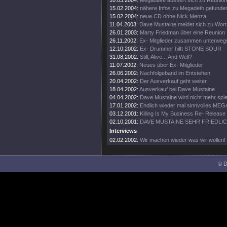
10.03.2004:
Megadave äussert sich zu Reunion
15.02.2004:
nähere Infos zu Megadeth gefunde
15.02.2004:
neue CD ohne Nick Menza
11.04.2003:
Dave Mustaine meldet sich zu Wort
26.01.2003:
Marty Friedman über eine Reunion
26.11.2002:
Ex- Mitglieder zusammen unterweg
12.10.2002:
Ex- Drummer hilft STONE SOUR
31.08.2002:
Still, Alive... And Well?
11.07.2002:
Neues über Ex- Mitglieder
26.06.2002:
Nachfolgeband im Entstehen
20.04.2002:
Der Ausverkauf geht weiter
18.04.2002:
Ausverkauf bei Dave Mustaine
04.04.2002:
Dave Mustaine wird nicht mehr spie
17.01.2002:
Endlich wieder mal sinnvolles ME
03.12.2001:
Killing Is My Business Re- Release
02.10.2001:
DAVE MUSTAINE SEHR FRIEDLI
Interviews
02.02.2002:
Wir machen wieder was wir wollen!
© D