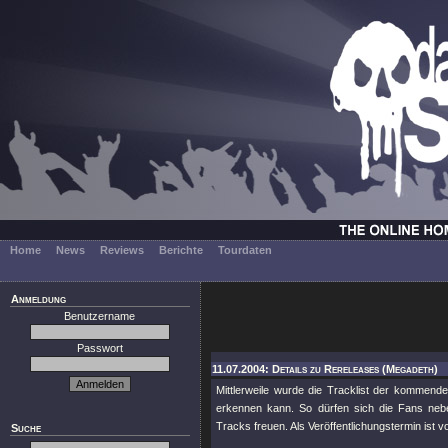
Home
News
Reviews
Berichte
Tourdaten
Anmeldung
Benutzername
Passwort
11.07.2004: Details zu Rereleases (Megadeth)
Mittlerweile wurde die Tracklist der komme
erkennen kann. So dürfen sich die Fans neb
Tracks freuen. Als Veröffentlichungstermin ist v
Suche