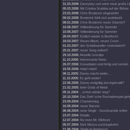
31.03.2008:
Daveyboy und seine neue große Lie
05.03.2008:
Mit Cristina Scabbia auf der Bühne
23.02.2008:
Chris Broderick eingeweiht!
09.02.2008:
Broderick fühlt sich pudelwohl
08.01.2008:
Chris Broderick neuer Gitarrist?
10.08.2007:
Vollbedienung für Sammler
10.08.2007:
Vollbedienung für Sammler
28.04.2007:
Endlich wieder in Bestform!
18.03.2007:
Neues Album, neues Cover...
01.03.2007:
den Schlafwandler runterladen!!!
25.01.2007:
neuer Song online!!!
29.10.2006:
Aktuelle Liveclips
11.10.2006:
Interessante News
26.07.2006:
Greueltaten sind fertig und vereint..
16.05.2006:
miep! miep!!
08.11.2005:
Davey macht weiter....
11.10.2005:
Es geht weiter!
22.06.2005:
Davey endgültig durchgeknallt?
21.02.2005:
beim Gods of Metal
05.11.2004:
...schon wieder weg?
20.10.2004:
Das Deth´sche Rochadenspiel geht 
23.09.2004:
Charteinstieg
16.09.2004:
neuer Bassist
06.08.2004:
neue Single - Soundsample online
23.07.2004:
Details
12.07.2004:
No more Mr. Ellefson!
05.07.2004:
Nick Menza zurückgekehrt
21.06.2004:
Single im Anmarsch