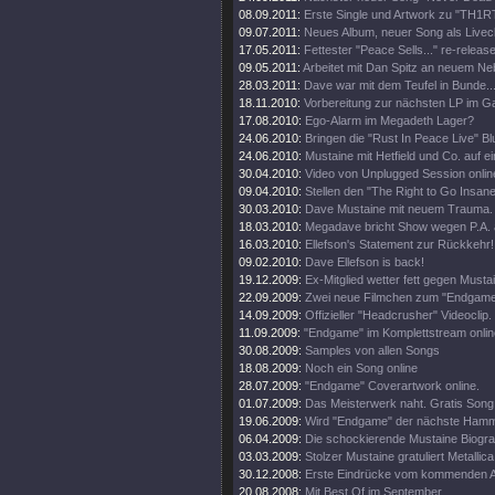
08.09.2011:
Erste Single und Artwork zu "TH1
09.07.2011:
Neues Album, neuer Song als Livecl
17.05.2011:
Fettester "Peace Sells..." re-release
09.05.2011:
Arbeitet mit Dan Spitz an neuem Ne
28.03.2011:
Dave war mit dem Teufel in Bunde..
18.11.2010:
Vorbereitung zur nächsten LP im 
17.08.2010:
Ego-Alarm im Megadeth Lager?
24.06.2010:
Bringen die "Rust In Peace Live" Bl
24.06.2010:
Mustaine mit Hetfield und Co. auf e
30.04.2010:
Video von Unplugged Session onlin
09.04.2010:
Stellen den "The Right to Go Insane"
30.03.2010:
Dave Mustaine mit neuem Trauma.
18.03.2010:
Megadave bricht Show wegen P.A. 
16.03.2010:
Ellefson's Statement zur Rückkehr!
09.02.2010:
Dave Ellefson is back!
19.12.2009:
Ex-Mitglied wetter fett gegen Musta
22.09.2009:
Zwei neue Filmchen zum "Endgame
14.09.2009:
Offizieller "Headcrusher" Videoclip.
11.09.2009:
"Endgame" im Komplettstream onlin
30.08.2009:
Samples von allen Songs
18.08.2009:
Noch ein Song online
28.07.2009:
"Endgame" Coverartwork online.
01.07.2009:
Das Meisterwerk naht. Gratis Song 
19.06.2009:
Wird "Endgame" der nächste Ham
06.04.2009:
Die schockierende Mustaine Biograf
03.03.2009:
Stolzer Mustaine gratuliert Metallica
30.12.2008:
Erste Eindrücke vom kommenden 
20.08.2008:
Mit Best Of im September