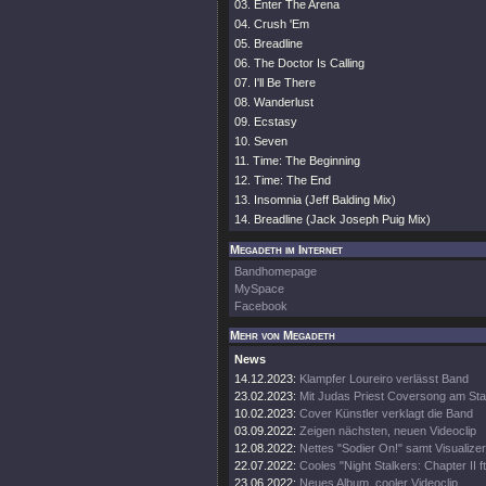
03. Enter The Arena
04. Crush 'Em
05. Breadline
06. The Doctor Is Calling
07. I'll Be There
08. Wanderlust
09. Ecstasy
10. Seven
11. Time: The Beginning
12. Time: The End
13. Insomnia (Jeff Balding Mix)
14. Breadline (Jack Joseph Puig Mix)
Megadeth im Internet
Bandhomepage
MySpace
Facebook
Mehr von Megadeth
News
14.12.2023:
Klampfer Loureiro verlässt Band
23.02.2023:
Mit Judas Priest Coversong am Sta
10.02.2023:
Cover Künstler verklagt die Band
03.09.2022:
Zeigen nächsten, neuen Videoclip
12.08.2022:
Nettes "Sodier On!" samt Visualizer
22.07.2022:
Cooles "Night Stalkers: Chapter II ft
23.06.2022:
Neues Album, cooler Videoclip