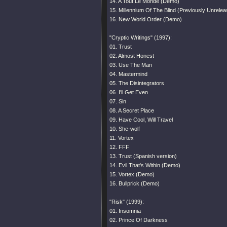
14. A Tout Le Monde (Demo)
15. Millennium Of The Blind (Previously Unrele
16. New World Order (Demo)
"Cryptic Writings" (1997):
01. Trust
02. Almost Honest
03. Use The Man
04. Mastermind
05. The Disintegrators
06. I'll Get Even
07. Sin
08. A Secret Place
09. Have Cool, Will Travel
10. She-wolf
11. Vortex
12. FFF
13. Trust (Spanish version)
14. Evil That's Within (Demo)
15. Vortex (Demo)
16. Bullprick (Demo)
"Risk" (1999):
01. Insomnia
02. Prince Of Darkness