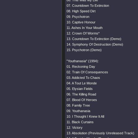
06. This Was My Life
07. Countdown To Extinction
08. High Speed Dirt
09. Psychotron
10. Captive Honour
11. Ashes In Your Mouth
12. Crown Of Worms*
13. Countdown To Extinction (Demo)
14. Symphony Of Destruction (Demo)
15. Psychotron (Demo)
"Youthanasia" (1994):
01. Reckoning Day
02. Train Of Consequences
03. Addicted To Chaos
04. A Tout Le Monde
05. Elysian Fields
06. The Killing Road
07. Blood Of Heroes
08. Family Tree
09. Youthanasia
10. I Thought I Knew It All
11. Black Curtains
12. Victory
13. Absolution (Previously Unreleased Track)