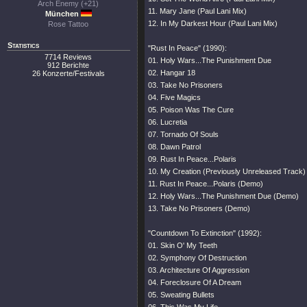
Arch Enemy (+21)
11. Mary Jane (Paul Lani Mix)
München
12. In My Darkest Hour (Paul Lani Mix)
Rose Tattoo
Statistics
"Rust In Peace" (1990):
7714 Reviews
01. Holy Wars...The Punishment Due
912 Berichte
02. Hangar 18
26 Konzerte/Festivals
03. Take No Prisoners
04. Five Magics
05. Poison Was The Cure
06. Lucretia
07. Tornado Of Souls
08. Dawn Patrol
09. Rust In Peace...Polaris
10. My Creation (Previously Unreleased Track)
11. Rust In Peace...Polaris (Demo)
12. Holy Wars...The Punishment Due (Demo)
13. Take No Prisoners (Demo)
"Countdown To Extinction" (1992):
01. Skin O' My Teeth
02. Symphony Of Destruction
03. Architecture Of Aggression
04. Foreclosure Of A Dream
05. Sweating Bullets