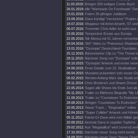
11.03.2019:
Bringen 350-seitiges Comic-Buch
26.01.2019:
Alle "Warheads On Foreheads" Deta
23.01.2018:
Feiern 35-jähriges Jubiläum
23.09.2016:
Dave kündigt "verrücktes" Projekt 
18.07.2016:
Megatour mit Amon Amarth, ST und
06.07.2016:
Trommler Chris Adler ist wohl raus
23.05.2016:
Temporärer Ersatz aus Europa
22.05.2016:
Nik Menza mit 51 Jahren verstorbe
26.04.2016:
360° Video zu "Poisonous Shadows
13.01.2016:
"Dystopia" Deutschland-Tourdates.
25.12.2015:
Bärenstarker Clip zu "The Threat Is
28.11.2015:
Nächster Song von "Dystopia" onli
03.10.2015:
"Dystopia" Artwork und erster neue
24.06.2015:
Erste Details zum 15. Studioalbum
06.04.2015:
Mustaine präsentiert sein neues Ge
05.02.2015:
Werden Anfang März das Studio en
28.11.2014:
Chris Broderick und Shawn Drover 
22.05.2014:
Sagen alle Shows bis Ende Juni ab.
05.11.2013:
Trailer zu Ellefsons Biografie "My Li
21.09.2013:
Trailer zu "Countdown To Extinction
28.08.2013:
Bringen "Countdown To Extinction" 
20.05.2013:
Neuer Track... "Kingmaker" online
12.04.2013:
"Super Collider" Artwork und Hörei
05.11.2012:
Patriot GI-Dave wird vom Militär gee
20.08.2012:
Asshole Dave in stupider Topform.
29.02.2012:
Aus "Megatallica" wird (vorerst) wohl
17.10.2011:
Nächster neuer Song steht bereit.
24.09.2011:
Nächster neuer Song "Never Dead" 