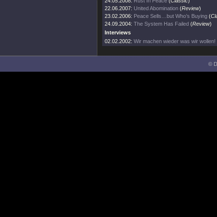
24.05.2008:
Rust In Peace
(
Classic
)
22.06.2007:
United Abomination
(
Review
)
23.02.2006:
Peace Sells…but Who’s Buying
(
Cl
24.09.2004:
The System Has Failed
(
Review
)
Interviews
02.02.2002:
Wir machen wieder was wir wollen!
© D