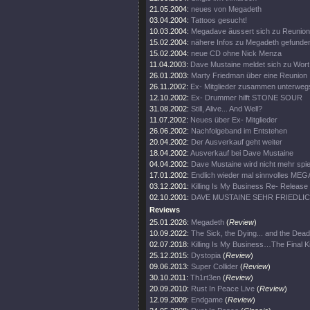
21.05.2004:
neues von Megadeth
03.04.2004:
Tattoos gesucht!
10.03.2004:
Megadave äussert sich zu Reunion
15.02.2004:
nähere Infos zu Megadeth gefunde
15.02.2004:
neue CD ohne Nick Menza
11.04.2003:
Dave Mustaine meldet sich zu Wort
26.01.2003:
Marty Friedman über eine Reunion
26.11.2002:
Ex- Mitglieder zusammen unterweg
12.10.2002:
Ex- Drummer hilft STONE SOUR
31.08.2002:
Still, Alive... And Well?
11.07.2002:
Neues über Ex- Mitglieder
26.06.2002:
Nachfolgeband im Entstehen
20.04.2002:
Der Ausverkauf geht weiter
18.04.2002:
Ausverkauf bei Dave Mustaine
04.04.2002:
Dave Mustaine wird nicht mehr spie
17.01.2002:
Endlich wieder mal sinnvolles ME
03.12.2001:
Killing Is My Business Re- Release
02.10.2001:
DAVE MUSTAINE SEHR FRIEDLI
Reviews
25.01.2026:
Megadeth
(
Review
)
10.09.2022:
The Sick, the Dying... and the Dead
02.07.2018:
Killing Is My Business…The Final Ki
25.12.2015:
Dystopia
(
Review
)
09.06.2013:
Super Collider
(
Review
)
30.10.2011:
Th1rt3en
(
Review
)
20.09.2010:
Rust In Peace Live
(
Review
)
12.09.2009:
Endgame
(
Review
)