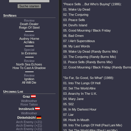
"Peace Sells ...But Who's Buying" (1986):
01. Wake Up Dead
02. The Conjuring
SiteNews
03. Peace Sells
Review
Death Dealer
04. Devil's Island
Reign Of Steel
05. Good Mourning / Black Friday
Review
06. Bad Omen
Audrey Horne
07. I Ain't Superstitious
Achilles
08. My Last Words
Special
09. Wake Up Dead (Randy Burns Mix)
In Extremo
10. The Conjuring (Randy Burns Mix)
Review
11. Peace Sells (Randy Burns Mix)
North Sea Echoes
12. Good Mourning / Black Friday (Randy Burn
How To Cast A Shadow
Review
"So Far, So Good, So What" (1988):
Ignition
All Will Die
01. Into The Lungs Of Hell
02. Set The World Afire
Upcoming Live
03. Anarchy In The U.K.
Graz
04. Mary Jane
Wolfmother
05. 502
Rose Tattoo
Innsbruck
06. In My Darkest Hour
Wolfmother
07. Liar
Dinkelsbühl
08. Hook In Mouth
Arch Enemy (+21)
09. Into The Lungs Of Hell (Paul Lani Mix)
Arch Enemy (+21)
Arch Enemy (+21)
10. Set The World Afire (Paul Lani Mix)