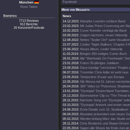
Facebook
München
Rose Tattoo
Mehr von Megadeth
Statistics
News
7713 Reviews
14.12.2023:
Klampfer Loureiro verlässt Band
912 Berichte
23.02.2023:
Mit Judas Priest Coversong am Sta
26 Konzerte/Festivals
10.02.2023:
Cover Künstler verklagt die Band
03.09.2022:
Zeigen nächsten, neuen Videoclip
12.08.2022:
Nettes "Sodier On!" samt Visualizer
22.07.2022:
Cooles "Night Stalkers: Chapter II ft
23.06.2022:
Neues Album, cooler Videoclip
11.03.2019:
Bringen 350-seitiges Comic-Buch
26.01.2019:
Alle "Warheads On Foreheads" Deta
23.01.2018:
Feiern 35-jähriges Jubiläum
23.09.2016:
Dave kündigt "verrücktes" Projekt 
06.07.2016:
Trommler Chris Adler ist wohl raus
23.05.2016:
Temporärer Ersatz aus Europa
22.05.2016:
Nik Menza mit 51 Jahren verstorbe
26.04.2016:
360° Video zu "Poisonous Shadows
13.01.2016:
"Dystopia" Deutschland-Tourdates.
25.12.2015:
Bärenstarker Clip zu "The Threat Is
28.11.2015:
Nächster Song von "Dystopia" onli
03.10.2015:
"Dystopia" Artwork und erster neue
24.06.2015:
Erste Details zum 15. Studioalbum
06.04.2015:
Mustaine präsentiert sein neues Ge
05.02.2015:
Werden Anfang März das Studio en
28.11.2014:
Chris Broderick und Shawn Drover 
22.05.2014:
Sagen alle Shows bis Ende Juni ab.