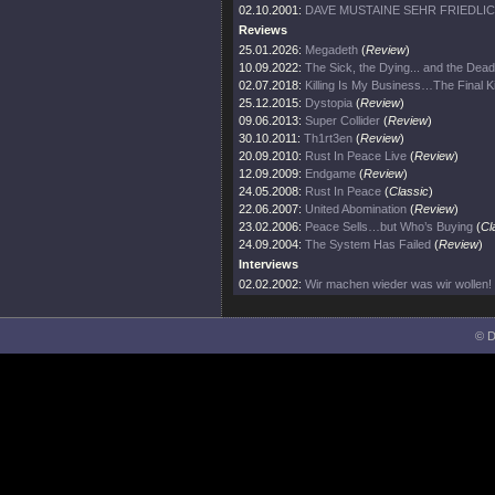
02.10.2001:
DAVE MUSTAINE SEHR FRIEDLI
Reviews
25.01.2026:
Megadeth
(
Review
)
10.09.2022:
The Sick, the Dying... and the Dead
02.07.2018:
Killing Is My Business…The Final Ki
25.12.2015:
Dystopia
(
Review
)
09.06.2013:
Super Collider
(
Review
)
30.10.2011:
Th1rt3en
(
Review
)
20.09.2010:
Rust In Peace Live
(
Review
)
12.09.2009:
Endgame
(
Review
)
24.05.2008:
Rust In Peace
(
Classic
)
22.06.2007:
United Abomination
(
Review
)
23.02.2006:
Peace Sells…but Who’s Buying
(
Cl
24.09.2004:
The System Has Failed
(
Review
)
Interviews
02.02.2002:
Wir machen wieder was wir wollen!
© D