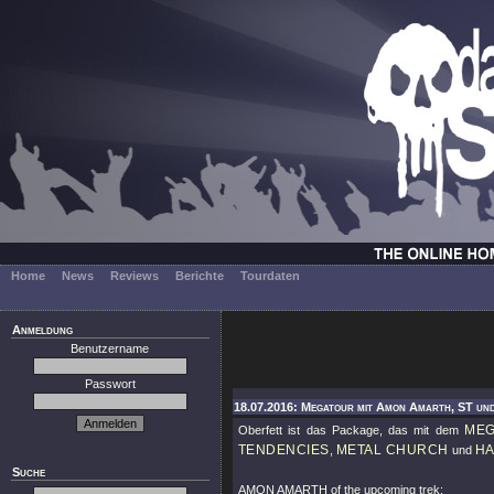
Home
News
Reviews
Berichte
Tourdaten
Anmeldung
Benutzername
Passwort
18.07.2016: Megatour mit Amon Amarth, ST un
ME
Oberfett ist das Package, das mit dem
TENDENCIES
METAL CHURCH
H
,
und
Suche
AMON AMARTH of the upcoming trek: