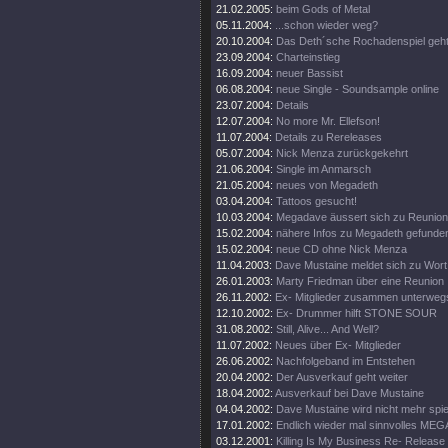
21.02.2005:
beim Gods of Metal
05.11.2004:
...schon wieder weg?
20.10.2004:
Das Deth´sche Rochadenspiel geht 
23.09.2004:
Charteinstieg
16.09.2004:
neuer Bassist
06.08.2004:
neue Single - Soundsample online
23.07.2004:
Details
12.07.2004:
No more Mr. Ellefson!
11.07.2004:
Details zu Rereleases
05.07.2004:
Nick Menza zurückgekehrt
21.06.2004:
Single im Anmarsch
21.05.2004:
neues von Megadeth
03.04.2004:
Tattoos gesucht!
10.03.2004:
Megadave äussert sich zu Reunion
15.02.2004:
nähere Infos zu Megadeth gefunde
15.02.2004:
neue CD ohne Nick Menza
11.04.2003:
Dave Mustaine meldet sich zu Wort
26.01.2003:
Marty Friedman über eine Reunion
26.11.2002:
Ex- Mitglieder zusammen unterweg
12.10.2002:
Ex- Drummer hilft STONE SOUR
31.08.2002:
Still, Alive... And Well?
11.07.2002:
Neues über Ex- Mitglieder
26.06.2002:
Nachfolgeband im Entstehen
20.04.2002:
Der Ausverkauf geht weiter
18.04.2002:
Ausverkauf bei Dave Mustaine
04.04.2002:
Dave Mustaine wird nicht mehr spie
17.01.2002:
Endlich wieder mal sinnvolles ME
03.12.2001:
Killing Is My Business Re- Release