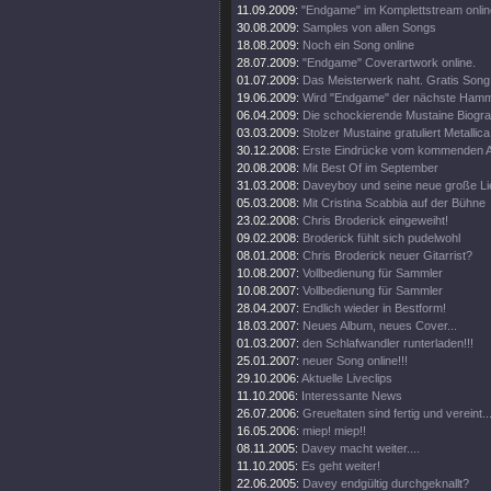
11.09.2009:
"Endgame" im Komplettstream onlin
30.08.2009:
Samples von allen Songs
18.08.2009:
Noch ein Song online
28.07.2009:
"Endgame" Coverartwork online.
01.07.2009:
Das Meisterwerk naht. Gratis Song 
19.06.2009:
Wird "Endgame" der nächste Ham
06.04.2009:
Die schockierende Mustaine Biograf
03.03.2009:
Stolzer Mustaine gratuliert Metallica
30.12.2008:
Erste Eindrücke vom kommenden 
20.08.2008:
Mit Best Of im September
31.03.2008:
Daveyboy und seine neue große Lie
05.03.2008:
Mit Cristina Scabbia auf der Bühne
23.02.2008:
Chris Broderick eingeweiht!
09.02.2008:
Broderick fühlt sich pudelwohl
08.01.2008:
Chris Broderick neuer Gitarrist?
10.08.2007:
Vollbedienung für Sammler
10.08.2007:
Vollbedienung für Sammler
28.04.2007:
Endlich wieder in Bestform!
18.03.2007:
Neues Album, neues Cover...
01.03.2007:
den Schlafwandler runterladen!!!
25.01.2007:
neuer Song online!!!
29.10.2006:
Aktuelle Liveclips
11.10.2006:
Interessante News
26.07.2006:
Greueltaten sind fertig und vereint..
16.05.2006:
miep! miep!!
08.11.2005:
Davey macht weiter....
11.10.2005:
Es geht weiter!
22.06.2005:
Davey endgültig durchgeknallt?