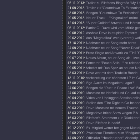
05.11.2013:
Trailer zu Ellefsons Biografie "My Li
21.09.2013:
Trailer zu "Countdown To Extinction
28.08.2013:
Bringen "Countdown To Extinction" 
20.05.2013:
Neuer Track... "Kingmaker" online
12.04.2013:
"Super Collider" Artwork und Hörei
05.11.2012:
Patriot GI-Dave wird vom Militär gee
20.08.2012:
Asshole Dave in stupider Topform.
29.02.2012:
Aus "Megatallica" wird (vorerst) wohl
17.10.2011:
Nächster neuer Song steht bereit.
24.09.2011:
Nächster neuer Song "Never Dead" 
08.09.2011:
Erste Single und Artwork zu "TH1
09.07.2011:
Neues Album, neuer Song als Livecl
17.05.2011:
Fettester "Peace Sells..." re-release
09.05.2011:
Arbeitet mit Dan Spitz an neuem Ne
28.03.2011:
Dave war mit dem Teufel in Bunde..
18.11.2010:
Vorbereitung zur nächsten LP im 
17.08.2010:
Ego-Alarm im Megadeth Lager?
24.06.2010:
Bringen die "Rust In Peace Live" Bl
24.06.2010:
Mustaine mit Hetfield und Co. auf e
30.04.2010:
Video von Unplugged Session onlin
09.04.2010:
Stellen den "The Right to Go Insane"
30.03.2010:
Dave Mustaine mit neuem Trauma.
18.03.2010:
Megadave bricht Show wegen P.A. 
16.03.2010:
Ellefson's Statement zur Rückkehr!
09.02.2010:
Dave Ellefson is back!
19.12.2009:
Ex-Mitglied wetter fett gegen Musta
22.09.2009:
Zwei neue Filmchen zum "Endgame
14.09.2009:
Offizieller "Headcrusher" Videoclip.