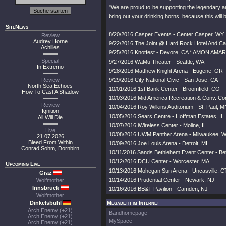
"We are proud to be supporting the legendary 
bring out your drinking horns, because this will
SiteNews
8/20/2016 Casper Events - Center Casper, WY
Review
Audrey Horne
9/22/2016 The Joint @ Hard Rock Hotel And Ca
Achilles
9/25/2016 Knotfest - Devore, CA * AMON AMA
Special
9/27/2016 WaMu Theater - Seattle, WA
In Extremo
9/28/2016 Matthew Knight Arena - Eugene, OR
Review
9/29/2016 City National Civic - San Jose, CA
North Sea Echoes
10/01/2016 1st Bank Center - Broomfield, CO
How To Cast A Shadow
10/03/2016 Mid America Recreation & Conv. Comp
Review
10/04/2016 Roy Wilkins Auditorium - St. Paul, 
Ignition
10/05/2016 Sears Centre - Hoffman Estates, IL
All Will Die
10/07/2016 iWireless Center - Moline, IL
Live
10/08/2016 UWM Panther Arena - Milwaukee, W
21.07.2026
Bleed From Within
10/09/2016 Joe Louis Arena - Detroit, MI
Conrad Sohm, Dornbirn
10/11/2016 Sands Bethlehem Event Center - Be
10/12/2016 DCU Center - Worcester, MA
Upcoming Live
10/13/2016 Mohegan Sun Arena - Uncasville, C
Graz
10/14/2016 Prudential Center - Newark, NJ
Wolfmother
Innsbruck
10/16/2016 BB&T Pavilion - Camden, NJ
Wolfmother
Dinkelsbühl
Megadeth im Internet
Arch Enemy (+21)
Bandhomepage
Arch Enemy (+21)
MySpace
Arch Enemy (+21)