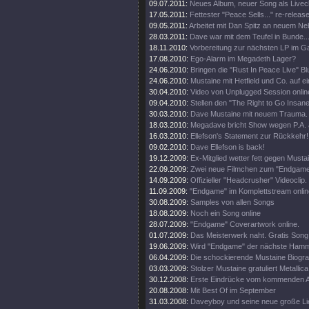
09.07.2011:
Neues Album, neuer Song als Livecl
17.05.2011:
Fettester "Peace Sells..." re-release
09.05.2011:
Arbeitet mit Dan Spitz an neuem Ne
28.03.2011:
Dave war mit dem Teufel in Bunde..
18.11.2010:
Vorbereitung zur nächsten LP im 
17.08.2010:
Ego-Alarm im Megadeth Lager?
24.06.2010:
Bringen die "Rust In Peace Live" Bl
24.06.2010:
Mustaine mit Hetfield und Co. auf e
30.04.2010:
Video von Unplugged Session onlin
09.04.2010:
Stellen den "The Right to Go Insane"
30.03.2010:
Dave Mustaine mit neuem Trauma.
18.03.2010:
Megadave bricht Show wegen P.A. 
16.03.2010:
Ellefson's Statement zur Rückkehr!
09.02.2010:
Dave Ellefson is back!
19.12.2009:
Ex-Mitglied wetter fett gegen Musta
22.09.2009:
Zwei neue Filmchen zum "Endgame
14.09.2009:
Offizieller "Headcrusher" Videoclip.
11.09.2009:
"Endgame" im Komplettstream onlin
30.08.2009:
Samples von allen Songs
18.08.2009:
Noch ein Song online
28.07.2009:
"Endgame" Coverartwork online.
01.07.2009:
Das Meisterwerk naht. Gratis Song 
19.06.2009:
Wird "Endgame" der nächste Ham
06.04.2009:
Die schockierende Mustaine Biograf
03.03.2009:
Stolzer Mustaine gratuliert Metallica
30.12.2008:
Erste Eindrücke vom kommenden 
20.08.2008:
Mit Best Of im September
31.03.2008:
Daveyboy und seine neue große Lie