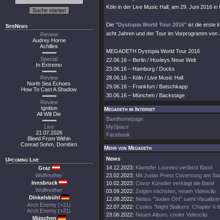
Köln in der Live Music Hall, am 29. Juni 2016 
Die
"Dystopia World Tour 2016"
ist die erste
SiteNews
acht Jahren und der Tour im Vorprogramm von
Review
Audrey Horne
Achilles
MEGADETH Dystopia World Tour 2016
Special
22.06.16 – Berlin / Huxleys Neue Welt
In Extremo
23.06.16 – Hamburg / Docks
Review
28.06.16 – Köln / Live Music Hall
North Sea Echoes
29.06.16 – Frankfurt / Batschkapp
How To Cast A Shadow
30.06.16 – München / Backstage
Review
Ignition
Megadeth im Internet
All Will Die
Bandhomepage
Live
MySpace
21.07.2026
Facebook
Bleed From Within
Conrad Sohm, Dornbirn
Mehr von Megadeth
News
Upcoming Live
14.12.2023:
Klampfer Loureiro verlässt Band
Graz
Wolfmother
23.02.2023:
Mit Judas Priest Coversong am Sta
Innsbruck
10.02.2023:
Cover Künstler verklagt die Band
Wolfmother
03.09.2022:
Zeigen nächsten, neuen Videoclip
Dinkelsbühl
12.08.2022:
Nettes "Sodier On!" samt Visualizer
Arch Enemy (+21)
22.07.2022:
Cooles "Night Stalkers: Chapter II ft
Arch Enemy (+21)
23.06.2022:
Neues Album, cooler Videoclip
München