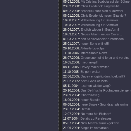
05.03.2008:
Mit Cristina Scabbia auf der Bühne
23.02.2008:
Chris Broderick eingeweiht!
09.02.2008:
Broderick fühlt sich pudelwohl
08.01.2008:
Chris Broderick neuer Gitarrist?
10.08.2007:
Vollbedienung für Sammler
10.08.2007:
Vollbedienung für Sammler
28.04.2007:
Endlich wieder in Bestform!
18.03.2007:
Neues Album, neues Cover...
01.03.2007:
den Schlafwandler runterladen!!!
25.01.2007:
neuer Song online!!!
29.10.2006:
Aktuelle Liveclips
11.10.2006:
Interessante News
26.07.2006:
Greueltaten sind fertig und vereint..
16.05.2006:
miep! miep!!
08.11.2005:
Davey macht weiter....
11.10.2005:
Es geht weiter!
22.06.2005:
Davey endgültig durchgeknallt?
21.02.2005:
beim Gods of Metal
05.11.2004:
...schon wieder weg?
20.10.2004:
Das Deth´sche Rochadenspiel geht 
23.09.2004:
Charteinstieg
16.09.2004:
neuer Bassist
06.08.2004:
neue Single - Soundsample online
23.07.2004:
Details
12.07.2004:
No more Mr. Ellefson!
11.07.2004:
Details zu Rereleases
05.07.2004:
Nick Menza zurückgekehrt
21.06.2004:
Single im Anmarsch