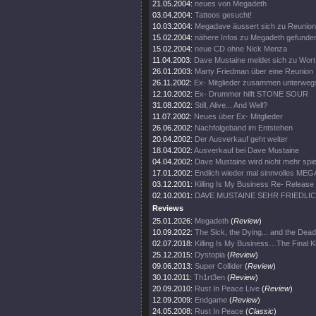
21.05.2004:
neues von Megadeth
03.04.2004:
Tattoos gesucht!
10.03.2004:
Megadave äussert sich zu Reunion
15.02.2004:
nähere Infos zu Megadeth gefunde
15.02.2004:
neue CD ohne Nick Menza
11.04.2003:
Dave Mustaine meldet sich zu Wort
26.01.2003:
Marty Friedman über eine Reunion
26.11.2002:
Ex- Mitglieder zusammen unterweg
12.10.2002:
Ex- Drummer hilft STONE SOUR
31.08.2002:
Still, Alive... And Well?
11.07.2002:
Neues über Ex- Mitglieder
26.06.2002:
Nachfolgeband im Entstehen
20.04.2002:
Der Ausverkauf geht weiter
18.04.2002:
Ausverkauf bei Dave Mustaine
04.04.2002:
Dave Mustaine wird nicht mehr spie
17.01.2002:
Endlich wieder mal sinnvolles ME
03.12.2001:
Killing Is My Business Re- Release
02.10.2001:
DAVE MUSTAINE SEHR FRIEDLI
Reviews
25.01.2026:
Megadeth
(
Review
)
10.09.2022:
The Sick, the Dying... and the Dead
02.07.2018:
Killing Is My Business…The Final Ki
25.12.2015:
Dystopia
(
Review
)
09.06.2013:
Super Collider
(
Review
)
30.10.2011:
Th1rt3en
(
Review
)
20.09.2010:
Rust In Peace Live
(
Review
)
12.09.2009:
Endgame
(
Review
)
24.05.2008:
Rust In Peace
(
Classic
)