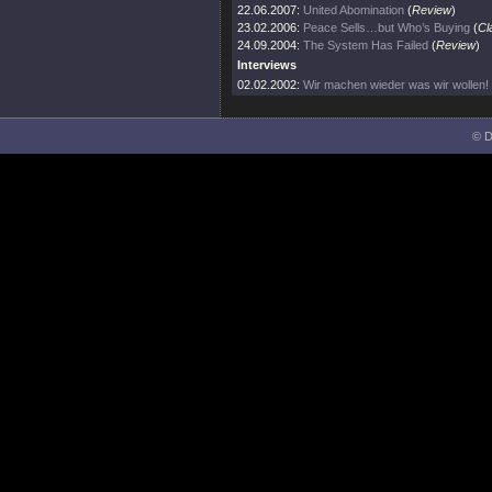
22.06.2007:
United Abomination
(
Review
)
23.02.2006:
Peace Sells…but Who’s Buying
(
Cl
24.09.2004:
The System Has Failed
(
Review
)
Interviews
02.02.2002:
Wir machen wieder was wir wollen!
© D