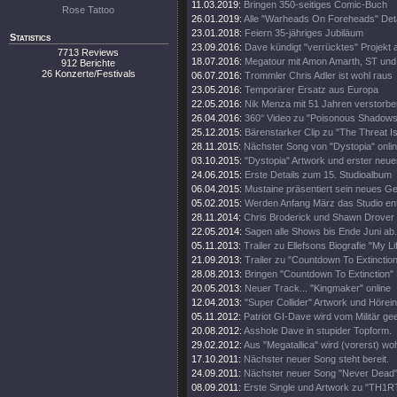
11.03.2019:
Bringen 350-seitiges Comic-Buch
Rose Tattoo
26.01.2019:
Alle "Warheads On Foreheads" Deta
23.01.2018:
Feiern 35-jähriges Jubiläum
Statistics
23.09.2016:
Dave kündigt "verrücktes" Projekt 
7713 Reviews
18.07.2016:
Megatour mit Amon Amarth, ST und
912 Berichte
26 Konzerte/Festivals
06.07.2016:
Trommler Chris Adler ist wohl raus
23.05.2016:
Temporärer Ersatz aus Europa
22.05.2016:
Nik Menza mit 51 Jahren verstorbe
26.04.2016:
360° Video zu "Poisonous Shadows
25.12.2015:
Bärenstarker Clip zu "The Threat Is
28.11.2015:
Nächster Song von "Dystopia" onli
03.10.2015:
"Dystopia" Artwork und erster neue
24.06.2015:
Erste Details zum 15. Studioalbum
06.04.2015:
Mustaine präsentiert sein neues Ge
05.02.2015:
Werden Anfang März das Studio en
28.11.2014:
Chris Broderick und Shawn Drover 
22.05.2014:
Sagen alle Shows bis Ende Juni ab.
05.11.2013:
Trailer zu Ellefsons Biografie "My Li
21.09.2013:
Trailer zu "Countdown To Extinction
28.08.2013:
Bringen "Countdown To Extinction" 
20.05.2013:
Neuer Track... "Kingmaker" online
12.04.2013:
"Super Collider" Artwork und Hörei
05.11.2012:
Patriot GI-Dave wird vom Militär gee
20.08.2012:
Asshole Dave in stupider Topform.
29.02.2012:
Aus "Megatallica" wird (vorerst) wohl
17.10.2011:
Nächster neuer Song steht bereit.
24.09.2011:
Nächster neuer Song "Never Dead" 
08.09.2011:
Erste Single und Artwork zu "TH1