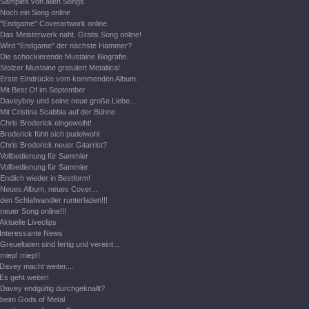
Samples von allen Songs
Noch ein Song online
"Endgame" Coverartwork online.
Das Meisterwerk naht. Gratis Song online!
Wird "Endgame" der nächste Hammer?
Die schockierende Mustaine Biografie.
Stolzer Mustaine gratuliert Metallica!
Erste Eindrücke vom kommenden Album.
Mit Best Of im September
Daveyboy und seine neue große Liebe...
Mit Cristina Scabbia auf der Bühne
Chris Broderick eingeweiht!
Broderick fühlt sich pudelwohl
Chris Broderick neuer Gitarrist?
Vollbedienung für Sammler
Vollbedienung für Sammler
Endlich wieder in Bestform!
Neues Album, neues Cover...
den Schlafwandler runterladen!!!
neuer Song online!!!
Aktuelle Liveclips
Interessante News
Greueltaten sind fertig und vereint...
miep! miep!!
Davey macht weiter....
Es geht weiter!
Davey endgültig durchgeknallt?
beim Gods of Metal