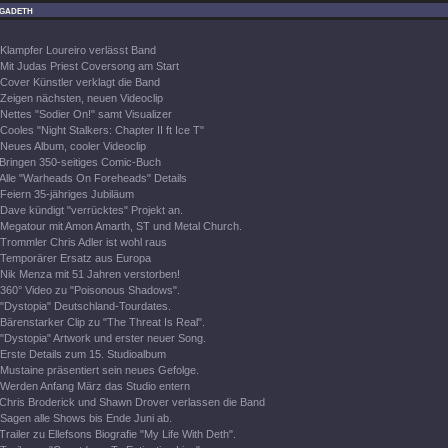
gadeth
Klampfer Loureiro verlässt Band
Mit Judas Priest Coversong am Start
Cover Künstler verklagt die Band
Zeigen nächsten, neuen Videoclip
Nettes "Sodier On!" samt Visualizer
Cooles "Night Stalkers: Chapter II ft Ice T"
Neues Album, cooler Videoclip
Bringen 350-seitiges Comic-Buch
Alle "Warheads On Foreheads" Details
Feiern 35-jähriges Jubiläum
Dave kündigt "verrücktes" Projekt an.
Megatour mit Amon Amarth, ST und Metal Church.
Trommler Chris Adler ist wohl raus
Temporärer Ersatz aus Europa
Nik Menza mit 51 Jahren verstorben!
360° Video zu "Poisonous Shadows".
"Dystopia" Deutschland-Tourdates.
Bärenstarker Clip zu "The Threat Is Real".
"Dystopia" Artwork und erster neuer Song.
Erste Details zum 15. Studioalbum
Mustaine präsentiert sein neues Gefolge.
Werden Anfang März das Studio entern
Chris Broderick und Shawn Drover verlassen die Band
Sagen alle Shows bis Ende Juni ab.
Trailer zu Ellefsons Biografie "My Life With Deth".