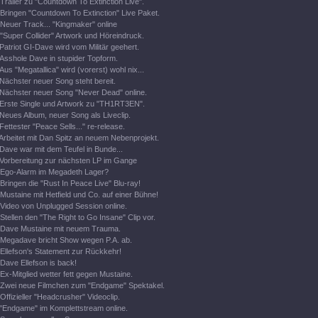
Trailer zu "Countdown To Extinction Live".
Bringen "Countdown To Extinction" Live Paket.
Neuer Track... "Kingmaker" online
"Super Collider" Artwork und Höreindruck.
Patriot GI-Dave wird vom Militär geehert.
Asshole Dave in stupider Topform.
Aus "Megatallica" wird (vorerst) wohl nix...
Nächster neuer Song steht bereit.
Nächster neuer Song "Never Dead" online.
Erste Single und Artwork zu "TH1RT3EN".
Neues Album, neuer Song als Liveclip.
Fettester "Peace Sells..." re-release.
Arbeitet mit Dan Spitz an neuem Nebenprojekt.
Dave war mit dem Teufel in Bunde...
Vorbereitung zur nächsten LP im Gange
Ego-Alarm im Megadeth Lager?
Bringen die "Rust In Peace Live" Blu-ray!
Mustaine mit Hetfield und Co. auf einer Bühne!
Video von Unplugged Session online.
Stellen den "The Right to Go Insane" Clip vor.
Dave Mustaine mit neuem Trauma.
Megadave bricht Show wegen P.A. ab.
Ellefson's Statement zur Rückkehr!
Dave Ellefson is back!
Ex-Mitglied wetter fett gegen Mustaine.
Zwei neue Filmchen zum "Endgame" Spektakel.
Offizieller "Headcrusher" Videoclip.
"Endgame" im Komplettstream online.