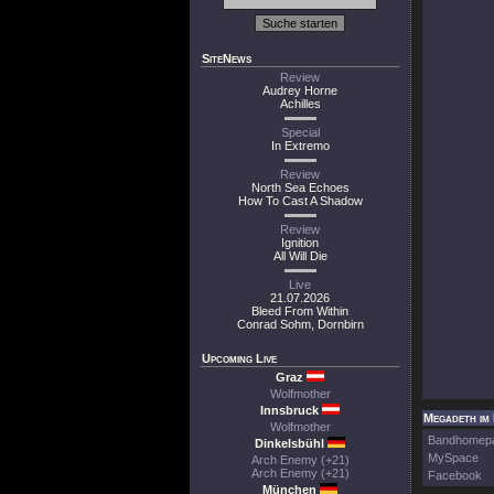
SiteNews
Review
Audrey Horne
Achilles
Special
In Extremo
Review
North Sea Echoes
How To Cast A Shadow
Review
Ignition
All Will Die
Live
21.07.2026
Bleed From Within
Conrad Sohm, Dornbirn
Upcoming Live
Graz
Wolfmother
Innsbruck
Megadeth im 
Wolfmother
Bandhomep
Dinkelsbühl
MySpace
Arch Enemy (+21)
Arch Enemy (+21)
Facebook
München