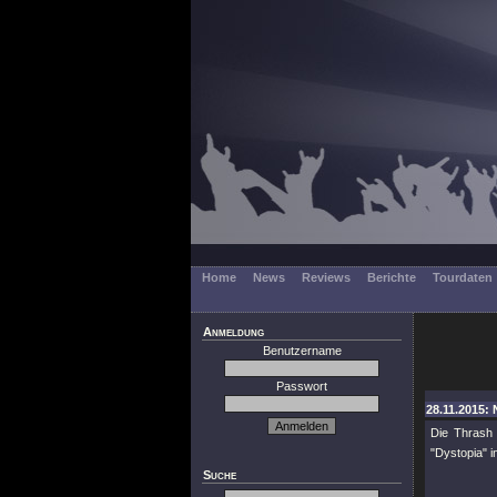
Home
News
Reviews
Berichte
Tourdaten
Anmeldung
Benutzername
Passwort
28.11.2015: 
Die Thrash
"Dystopia" i
Suche