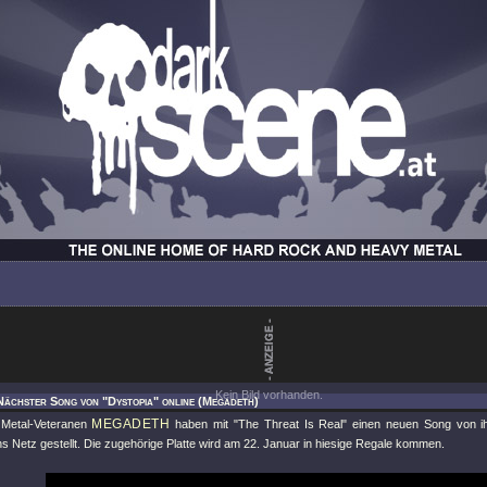
Kein Bild vorhanden.
Nächster Song von "Dystopia" online (Megadeth)
MEGADETH
 Metal-Veteranen
haben mit
"The Threat Is Real"
einen neuen Song von 
ns Netz gestellt. Die zugehörige Platte wird am 22. Januar in hiesige Regale kommen.