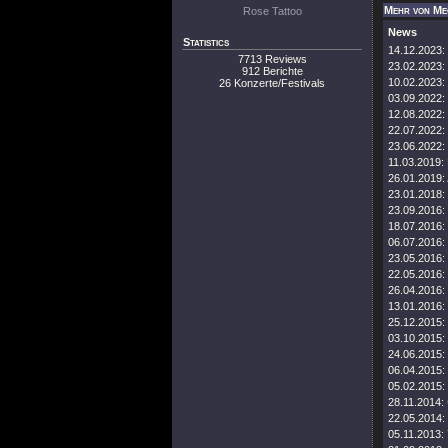
Mehr von Me
Rose Tattoo
News
Statistics
14.12.2023:
7713 Reviews
23.02.2023:
912 Berichte
10.02.2023:
26 Konzerte/Festivals
03.09.2022:
12.08.2022:
22.07.2022:
23.06.2022:
11.03.2019:
26.01.2019:
23.01.2018:
23.09.2016:
18.07.2016:
06.07.2016:
23.05.2016:
22.05.2016:
26.04.2016:
13.01.2016:
25.12.2015:
03.10.2015:
24.06.2015:
06.04.2015:
05.02.2015:
28.11.2014:
22.05.2014:
05.11.2013: