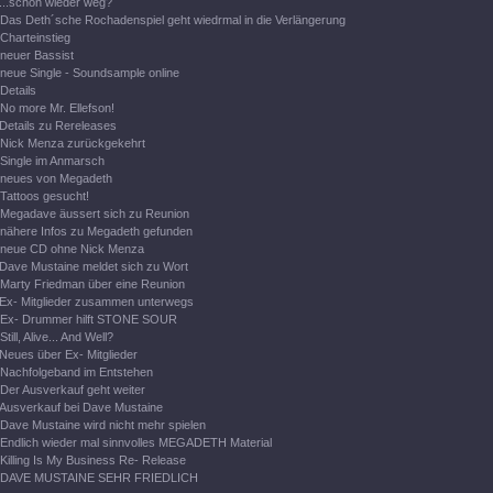
...schon wieder weg?
Das Deth´sche Rochadenspiel geht wiedrmal in die Verlängerung
Charteinstieg
neuer Bassist
neue Single - Soundsample online
Details
No more Mr. Ellefson!
Details zu Rereleases
Nick Menza zurückgekehrt
Single im Anmarsch
neues von Megadeth
Tattoos gesucht!
Megadave äussert sich zu Reunion
nähere Infos zu Megadeth gefunden
neue CD ohne Nick Menza
Dave Mustaine meldet sich zu Wort
Marty Friedman über eine Reunion
Ex- Mitglieder zusammen unterwegs
Ex- Drummer hilft STONE SOUR
Still, Alive... And Well?
Neues über Ex- Mitglieder
Nachfolgeband im Entstehen
Der Ausverkauf geht weiter
Ausverkauf bei Dave Mustaine
Dave Mustaine wird nicht mehr spielen
Endlich wieder mal sinnvolles MEGADETH Material
Killing Is My Business Re- Release
DAVE MUSTAINE SEHR FRIEDLICH