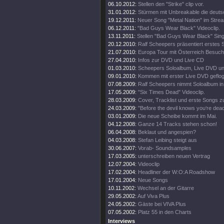
06.10.2012:
Stellen den "Strike" clip vor.
31.01.2012:
Stürmen mit Unbreakable die deut
19.12.2011:
Neuer Song "Metal Nation" im Stre
06.12.2011:
"Bad Guys Wear Black" Videoclip.
13.11.2011:
Stellen "Bad Guys Wear Black" Sing
20.12.2010:
Ralf Scheepers präsentiert erstes 
21.07.2010:
Europa Tour mit Österreich Besuch
27.04.2010:
Infos zur DVD und Live CD
01.03.2010:
Scheepers Soloalbum, Live DVD un
09.01.2010:
Kommen mit erster Live DVD geflo
07.08.2009:
Ralf Scheepers nimmt Soloalbum in 
17.05.2009:
"Six Times Dead" Videoclip.
28.03.2009:
Cover, Tracklist und erste Songs zu
24.03.2009:
"Before the devil knows you‘re dead
03.01.2009:
Die neue Scheibe kommt im Mai.
04.12.2008:
Ganze 14 Tracks stehen schon!
06.04.2008:
Beklaut und angespien?
04.03.2008:
Stefan Leibing steigt aus
30.06.2007:
Vorab- Soundsamples
17.03.2005:
unterschreiben neuen Vertrag
12.07.2004:
Videoclip
17.02.2004:
Headliner der W:O:A Roadshow
17.01.2004:
Neue Songs
10.11.2002:
Wechsel an der Gitarre
29.05.2002:
Auf Viva Plus
24.05.2002:
Gäste bei VIVA Plus
07.05.2002:
Platz 55 in den Charts
Interviews