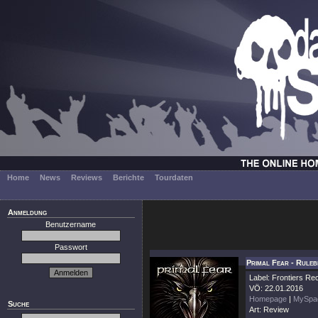
Home
News
Reviews
Berichte
Tourdaten
Anmeldung
Benutzername
Passwort
Primal Fear - Rule
Label: Frontiers Re
VÖ: 22.01.2016
Homepage
|
MySpa
Suche
Art: Review