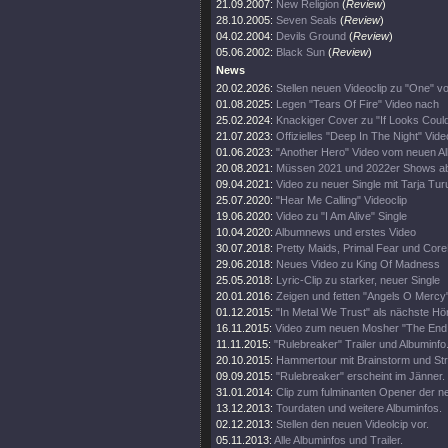
21.09.2007:
New Religion
(
Review
)
28.10.2005:
Seven Seals
(
Review
)
04.02.2004:
Devils Ground
(
Review
)
05.06.2002:
Black Sun
(
Review
)
News
20.02.2026:
Stellen neuen Videoclip zu "One" v
01.08.2025:
Legen "Tears Of Fire" Video nach
25.02.2024:
Knackiger Cover zu "If Looks Could 
21.07.2023:
Offizielles "Deep In The Night" Vide
01.06.2023:
"Another Hero" Video vom neuen A
20.08.2021:
Müssen 2021 und 2022er Shows a
09.04.2021:
Video zu neuer Single mit Tarja Tu
25.07.2020:
"Hear Me Calling" Videoclip
19.06.2020:
Video zu "I Am Alive" Single
10.04.2020:
Albumnews und erstes Video
30.07.2018:
Pretty Maids, Primal Fear und Co
29.06.2018:
Neues Video zu King Of Madness
25.05.2018:
Lyric-Clip zu starker, neuer Single
20.01.2016:
Zeigen und fetten "Angels O Mercy"
01.12.2015:
"In Metal We Trust" als nächste Hö
16.11.2015:
Video zum neuen Mosher "The End 
11.11.2015:
"Rulebreaker" Trailer und Albuminfo
20.10.2015:
Hammertour mit Brainstorm und Str
09.09.2015:
"Rulebreaker" erscheint im Jänner.
31.01.2014:
Clip zum fulminanten Opener der n
13.12.2013:
Tourdaten und weitere Albuminfos.
02.12.2013:
Stellen den neuen Videolcip vor.
05.11.2013:
Alle Albuminfos und Trailer.