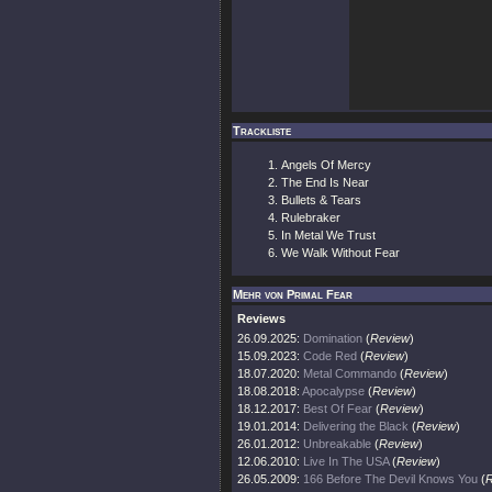
Trackliste
Angels Of Mercy
The End Is Near
Bullets & Tears
Rulebraker
In Metal We Trust
We Walk Without Fear
Mehr von Primal Fear
Reviews
26.09.2025:
Domination
(
Review
)
15.09.2023:
Code Red
(
Review
)
18.07.2020:
Metal Commando
(
Review
)
18.08.2018:
Apocalypse
(
Review
)
18.12.2017:
Best Of Fear
(
Review
)
19.01.2014:
Delivering the Black
(
Review
)
26.01.2012:
Unbreakable
(
Review
)
12.06.2010:
Live In The USA
(
Review
)
26.05.2009:
166 Before The Devil Knows You
(
R