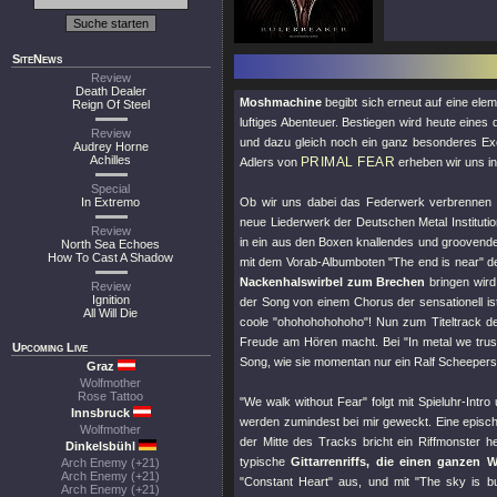
SiteNews
Review
Death Dealer
Moshmachine
begibt sich erneut auf eine elem
Reign Of Steel
luftiges Abenteuer. Bestiegen wird heute eines
Review
und dazu gleich noch ein ganz besonderes Ex
Audrey Horne
Achilles
PRIMAL FEAR
Adlers von
erheben wir uns i
Special
In Extremo
Ob wir uns dabei das Federwerk verbrennen w
neue Liederwerk der Deutschen Metal Instituti
Review
in ein aus den Boxen knallendes und grooven
North Sea Echoes
How To Cast A Shadow
mit dem Vorab-Albumboten
"The end is near"
de
Nackenhalswirbel zum Brechen
bringen wir
Review
Ignition
der Song von einem Chorus der sensationell ist
All Will Die
coole
"ohohohohohoho"
! Nun zum Titeltrack d
Freude am Hören macht. Bei
"In metal we trus
Upcoming Live
Song, wie sie momentan nur ein Ralf Scheeper
Graz
Wolfmother
Rose Tattoo
"We walk without Fear"
folgt mit Spieluhr-Intr
Innsbruck
werden zumindest bei mir geweckt. Eine episc
Wolfmother
der Mitte des Tracks bricht ein Riffmonster h
Dinkelsbühl
typische
Gittarrenriffs, die einen ganzen 
Arch Enemy (+21)
Arch Enemy (+21)
"
Constant Heart
" aus, und mit "
The sky is bu
Arch Enemy (+21)