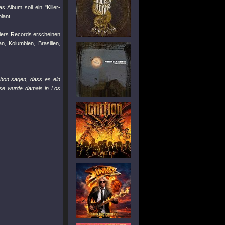
 Album soll ein "Killer-
lant.
tiers Records erscheinen
, Kolumbien, Brasilien,
schon sagen, dass es ein
ese wurde damals in Los