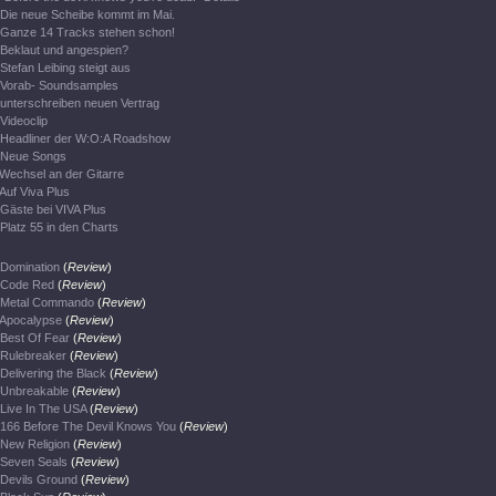
Die neue Scheibe kommt im Mai.
Ganze 14 Tracks stehen schon!
Beklaut und angespien?
Stefan Leibing steigt aus
Vorab- Soundsamples
unterschreiben neuen Vertrag
Videoclip
Headliner der W:O:A Roadshow
Neue Songs
Wechsel an der Gitarre
Auf Viva Plus
Gäste bei VIVA Plus
Platz 55 in den Charts
Domination
(
Review
)
Code Red
(
Review
)
Metal Commando
(
Review
)
Apocalypse
(
Review
)
Best Of Fear
(
Review
)
Rulebreaker
(
Review
)
Delivering the Black
(
Review
)
Unbreakable
(
Review
)
Live In The USA
(
Review
)
166 Before The Devil Knows You
(
Review
)
New Religion
(
Review
)
Seven Seals
(
Review
)
Devils Ground
(
Review
)