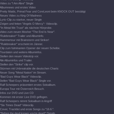
Video zu "I Am Alive" Single
Albumnews und erstes Video
Pretty Maids, Primal Fear und CoreLeoni beim KNOCK OUT bestätigt
Neues Video zu King Of Madness
Lyric-Clip zu starker, neuer Single
Zeigen und fetten "Angels O Mercy"- Videoclip.
"In Metal We Trust" als nächste Hörprobe.
Video zum neuen Mosher "The End Is Near".
"Rulebreaker" Trailer und Albuminfo.
Hammertour mit Brainstorm und Striker!
"Rulebreaker" erscheint im Jänner.
Clip zum fulminanten Opener der neuen Scheibe.
Tourdaten und weitere Albuminfos.
Stellen den neuen Videolcip vor.
Alle Albuminfos und Trailer.
Stellen den "Strike" clip vor.
Stürmen mit Unbreakable die deutschen Charts
Neuer Song "Metal Nation" im Stream.
"Bad Guys Wear Black" Videoclip.
Stellen "Bad Guys Wear Black" Single vor.
Ralf Scheepers präsentiert erstes Soloalbum.
Europa Tour mit Österreich Besuch.
Infos zur DVD und Live CD
Kommen mit erster Live DVD geflogen.
Ralf Scheepers nimmt Soloalbum in Angriff
"Six Times Dead" Videoclip.
Cover, Tracklist und erste Songs zu "16.6.".
"Before the devil knows you‘re dead!" Details