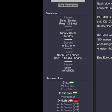
Nach eigene
Konzept" und
SiteNews
PRIMAL 
Review
Death Dealer
soll. Die D
Reign Of Steel
Deutschland
Review
Audrey Horne
Die Band ko
Achilles
"Wir haben 
Special
wahnsinnig
In Extremo
Angeles, At
Review
North Sea Echoes
Eine Europa
How To Cast A Shadow
Review
Ignition
All Will Die
Upcoming Live
Graz
Wolfmother
Rose Tattoo
Innsbruck
Wolfmother
Dinkelsbühl
Arch Enemy (+21)
Arch Enemy (+21)
Arch Enemy (+21)