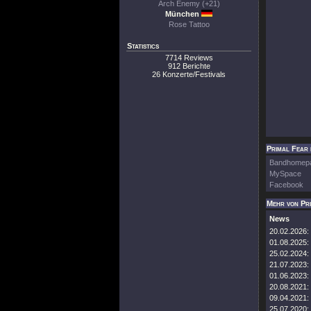
Arch Enemy (+21)
München
Rose Tattoo
Statistics
7714 Reviews
912 Berichte
26 Konzerte/Festivals
Primal Fear 
Bandhomep
MySpace
Facebook
Mehr von Pr
News
20.02.2026:
01.08.2025:
25.02.2024:
21.07.2023:
01.06.2023:
20.08.2021:
09.04.2021:
25.07.2020: