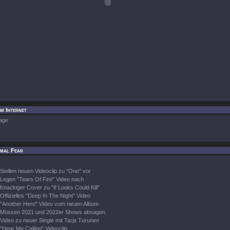
im Internet
age
imal Fear
Stellen neuen Videoclip zu "One" vor
Legen "Tears Of Fire" Video nach
Knackiger Cover zu "If Looks Could Kill"
Offizielles "Deep In The Night" Video
"Another Hero" Video vom neuen Album
Müssen 2021 und 2022er Shows absagen
Video zu neuer Single mit Tarja Turunen
"Hear Me Calling" Videoclip