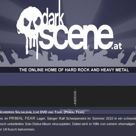
Kein Bild vorhanden.
Scheepers Soloalbum, Live DVD und Tour. (Primal Fear)
PRIMAL FEAR
ues im
Lager. Sänger Ralf Scheeperwird im Sommer 2010 in ein schwed
noch unbetiteltes Solo-Debut Album einzuspielen. Dabei wird er Hilfe von seinem ehemaligen
r Uli Kusch bekommen.