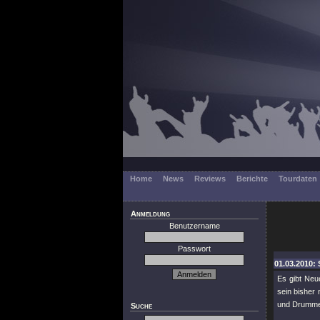
Home
News
Reviews
Berichte
Tourdaten
Anmeldung
Benutzername
Passwort
01.03.2010: 
Es gibt Ne
sein bisher 
und Drumme
Suche