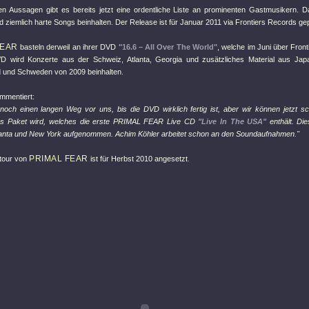
n Aussagen gibt es bereits jetzt eine ordentliche Liste an prominenten Gastmusikern. Das
 ziemlich harte Songs beinhalten. Der Release ist für Januar 2011 via Frontiers Records gep
FEAR
basteln derweil an ihrer DVD
"16.6 – All Over The World"
, welche im Juni über Fron
VD wird Konzerte aus der Schweiz, Atlanta, Georgia und zusätzliches Material aus Japan
 und Schweden von 2009 beinhalten.
mmentiert:
noch einen langen Weg vor uns, bis die DVD wirklich fertig ist, aber wir können jetzt 
es Paket wird, welches die erste PRIMAL FEAR Live CD
"Live In The USA"
enthält. Di
lanta und New York aufgenommen. Achim Köhler arbeitet schon an den Soundaufnahmen."
PRIMAL FEAR
tour von
ist für Herbst 2010 angesetzt.