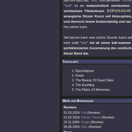
das ihre dazu bei,
"Urd"
zum perfekten
"Valhall
"Urd"
ist ein
melancholisch verträumtes
BORKNAGAR
verträumten Filmkulissen
.
arrangierter Düster Kunst voll Atmosphär
und dennoch immer bodenständig und rau 
Hut ziehen kann.
Viel besser kann man solche Sounds kaum auf Pl
mich stellt
"Urd"
mit all seiner kalt-warmen
perfektionierten Inszenierung des nordisc
dieser Band dar.
Trackliste
Epochalypse
Roots
The Beauty Of Dead Cities
The Earthling
The Plains Of Memories
Mehr von Borknagar
Reviews
31.03.2024:
Fall
(
Review
)
01.02.2016:
Winter Thrice
(
Review
)
22.11.2006:
Origin
(
Review
)
06.06.2004:
Epic
(
Review
)