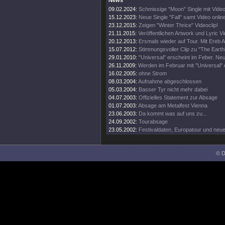
News
09.02.2024:
Schmissige "Moon" Single mit Vide
15.12.2023:
Neue Single "Fall" samt Video onlin
23.12.2015:
Zeigen "Winter Thrice" Videoclip!
21.11.2015:
Veröffentlichen Artwork und Lyric V
20.12.2013:
Ersmals wieder auf Tour. Mit Ereb 
15.07.2012:
Stimmungsvoller Clip zu "The Earthl
29.01.2010:
"Universal" erscheint im Feber. Neu
26.11.2009:
Werden im Februar mit "Universal" 
16.02.2005:
ohne Strom
08.03.2004:
Aufnahme abgeschlossen
05.03.2004:
Basser Tyr nicht mehr dabei
04.07.2003:
Offizielles Statement zur Absage
01.07.2003:
Absage am Metalfest Vienna
23.06.2003:
Da kommt was auf uns zu...
24.09.2002:
Tourabsage
23.05.2002:
Festivaldaten, Europatour und neu
© D