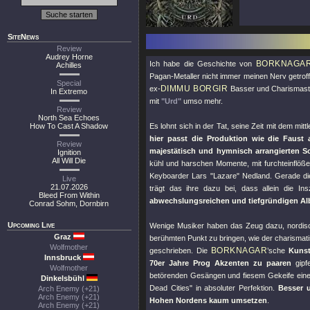
SiteNews
Review
Audrey Horne
BORKNAGA
Ich habe die Geschichte von
Achilles
Pagan-Metaller nicht immer meinen Nerv getroff
Special
DIMMU BORGIR
ex-
Basser und Charismasti
In Extremo
mit
"Urd"
umso mehr.
Review
North Sea Echoes
How To Cast A Shadow
Es lohnt sich in der Tat, seine Zeit mit dem m
hier passt die Produktion wie die Faust
Review
majestätisch und hymnisch arrangierten S
Ignition
All Will Die
kühl und harschen Momente, mit furchteinflö
Keyboarder Lars "Lazare" Nedland. Gerade di
Live
21.07.2026
trägt das ihre dazu bei, dass allein die In
Bleed From Within
abwechslungsreichen und tiefgründigen A
Conrad Sohm, Dornbirn
Upcoming Live
Wenige Musiker haben das Zeug dazu, nordisc
Graz
berühmten Punkt zu bringen, wie der charisma
Wolfmother
BORKNAGAR
geschrieben. Die
’sche
Kunst
Innsbruck
70er Jahre Prog Akzenten zu paaren
gipf
Wolfmother
betörenden Gesängen und fiesem Gekeife ein
Dinkelsbühl
Dead Cities"
in absoluter Perfektion.
Besser 
Arch Enemy (+21)
Arch Enemy (+21)
Hohen Nordens kaum umsetzen
.
Arch Enemy (+21)