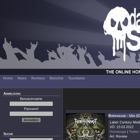
Home
News
Reviews
Berichte
Tourdaten
Anmeldung
Benutzername
Passwort
Borknagar - Urd (
Label: Century Med
VÖ: 23.03.2012
Homepage
|
Twitter
Suche
Art: Review