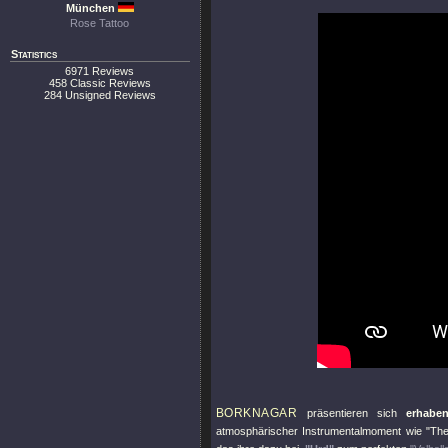
München
Rose Tattoo
Statistics
6971 Reviews
458 Classic Reviews
284 Unsigned Reviews
BORKNAGAR
präsentieren sich
erhabe
atmosphärischer Instrumentalmoment wie
"The