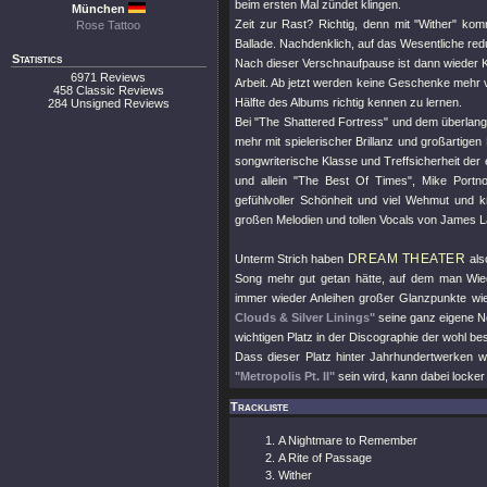
beim ersten Mal zündet klingen.
München
Zeit zur Rast? Richtig, denn mit
"Wither"
kommt
Rose Tattoo
Ballade. Nachdenklich, auf das Wesentliche red
Statistics
Nach dieser Verschnaufpause ist dann wieder Ko
6971 Reviews
Arbeit. Ab jetzt werden keine Geschenke mehr v
458 Classic Reviews
Hälfte des Albums richtig kennen zu lernen.
284 Unsigned Reviews
Bei
"The Shattered Fortress"
und dem überlang
mehr mit spielerischer Brillanz und großartige
songwriterische Klasse und Treffsicherheit der 
und allein
"The Best Of Times"
, Mike Portn
gefühlvoller Schönheit und viel Wehmut und 
großen Melodien und tollen Vocals von James L
DREAM THEATER
Unterm Strich haben
als
Song mehr gut getan hätte, auf dem man Wie
immer wieder Anleihen großer Glanzpunkte w
Clouds & Silver Linings"
seine ganz eigene No
wichtigen Platz in der Discographie der wohl be
Dass dieser Platz hinter Jahrhundertwerken 
"Metropolis Pt. II"
sein wird, kann dabei lock
Trackliste
A Nightmare to Remember
A Rite of Passage
Wither