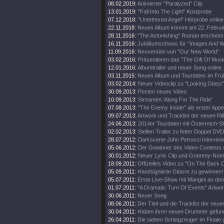
08.02.2019:
Animierter "Paralyzed" Clip
13.01.2019:
"Fall Into The Light" Kostprobe
07.12.2018:
"Untethered Angel" Hörprobe online
22.11.2018:
Neues Album kommt am 22. Februa
28.11.2016:
"The Astonishing" Roman erscheint
16.11.2016:
Jubiläumsshows für "Images And W
11.09.2016:
Neuversion von "Our New World"
03.02.2016:
Präsentieren das "The Gift Of Musi
12.01.2016:
Albumtrailer und neuer Song online.
03.11.2015:
Neues Album und Tourdates im Früh
03.02.2014:
Neuer Videoclip zu "Looking Glass"
30.09.2013:
Posten neues Video
10.09.2013:
Streamen 'Along For The Ride'
07.08.2013:
"The Enemy Inside" als erster Appet
09.07.2013:
Artwork und Tracklist der neuen Rill
24.06.2013:
2014er Tourdaten mit Österreich-S
02.02.2013:
Stellen Trailer zu fetter Doppel DVD
28.07.2012:
Darkscene-John Petrucci Interview 
05.06.2012:
Der Gewinner des Video-Contests st
30.01.2012:
Neuer Lyric Clip und Grammy-Nomi
18.09.2011:
Offizielles Video zu "On The Back O
05.09.2011:
Handsignierte Gitarre zu gewinnen!
05.07.2011:
Erste Live-Show mit Mangini an de
01.07.2011:
"A Dramatic Turn Of Events" Artwor
30.06.2011:
Neuer Song
08.06.2011:
Der Titel und die Tracklist der neu
30.04.2011:
Haben ihren neuen Drummer gefun
26.04.2011:
Die sieben Schlagzeuger im Finale