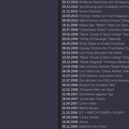
30.12.2010:
Erhält ein Deutscher den Schlagz
20.12.2010:
Versöhnung und Comeback von Por
11.12.2010:
Neuer Drummer
10.09.2010:
Portnoy meldet sich nach Abgang 
09.09.2010:
Mike Portnoy verlässt Dream Theate
18.11.2009:
Haben das "Wither" Video am Start.
25.07.2009:
"Cementary Gates" Livevideo onlin
29.05.2009:
"Black Clouds & Silver Linings" Spec
09.05.2009:
"A Rite Of Passage" Videoclip.
06.05.2009:
Erste Single im Gratis Download.
09.04.2009:
Europa Termine der Prog Nation To
26.03.2009:
Live Prog Spketakel mit Opeth.
13.03.2009:
"Black Clouds & Silver Linings" Deta
30.12.2008:
"Death Magnetic" Portnoys Album d
14.09.2008:
Mike Portnoy himmelt "Death Magne
06.09.2008:
Live Video von "Chaos Motion" onli
31.07.2008:
DVD Artwork und andere Infos
11.07.2008:
Die nächste Live DVD ist im Anmar
09.02.2008:
Artwork für Greatest Hits!
12.01.2008:
*Greatest Hits* am Start!
01.08.2007:
bekommen eigenen Tag
28.04.2007:
Systematic Chaos
11.04.2007:
Cover online
04.04.2007:
Allerlei Neues
11.10.2006:
DT + WATCHTOWER = RUSH?
05.08.2006:
1 hour stream
16.06.2006:
Score
05.11.2005:
belohnen ihre Fans!