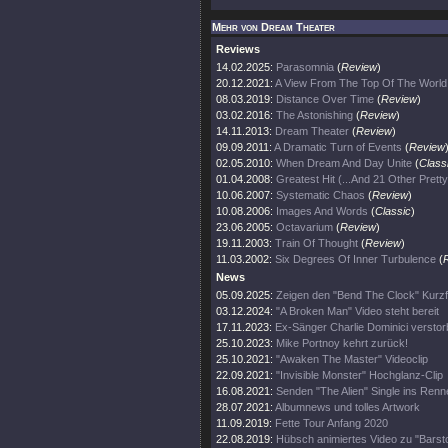
Mehr von Dream Theater
Reviews
14.02.2025:
Parasomnia
(
Review
)
20.12.2021:
A View From The Top Of The World
08.03.2019:
Distance Over Time
(
Review
)
03.02.2016:
The Astonishing
(
Review
)
14.11.2013:
Dream Theater
(
Review
)
09.09.2011:
A Dramatic Turn of Events
(
Review
02.05.2010:
When Dream And Day Unite
(
Class
01.04.2008:
Greatest Hit (...And 21 Other Prett
10.06.2007:
Systematic Chaos
(
Review
)
10.08.2006:
Images And Words
(
Classic
)
23.06.2005:
Octavarium
(
Review
)
19.11.2003:
Train Of Thought
(
Review
)
11.03.2002:
Six Degrees Of Inner Turbulence
(
News
05.09.2025:
Zeigen den "Bend The Clock" Kurzf
03.12.2024:
"A Broken Man" Video steht bereit
17.11.2023:
Ex-Sänger Charlie Dominici versto
25.10.2023:
Mike Portnoy kehrt zurück!
25.10.2021:
"Awaken The Master" Videoclip
22.09.2021:
"Invisible Monster" Hochglanz-Clip
16.08.2021:
Senden "The Alien" Single ins Renn
28.07.2021:
Albumnews und tolles Artwork
11.09.2019:
Fette Tour Anfang 2020
22.08.2019:
Hübsch animiertes Video zu "Barsto