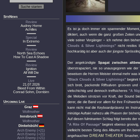
SiteNews
Review
Audrey Horne
Es ist ja doch immer ein spannender Moment,
Achilles
diktiert, auch wenn die ganz großen Zeiten u
Special
viele seiner Vorgänger – ich nehme den bishe
In Extremo
Clouds & Silver Lightnings"
nicht restlos 
Review
hochkarätig ist aber auch der jüngste Sprössling
North Sea Echoes
How To Cast A Shadow
Der angekündigte
Spagat zwischen altbew
Review
überstrapaziert, nie so unausgegoren wie der 
Ignition
All Will Die
beweisen die Herren Meister einmal mehr was in
"Black Clouds & Silver Lightnings"
beginnt 
Live
21.07.2026
sich breit, packende Riffsalven grooven und
Bleed From Within
vielschichtig und dennoch treffsicheres
"A Ni
Conrad Sohm, Dornbirn
die Melodien strotzen vor Kraft, der Sound bie
Upcoming Live
derer, die die Band vor allem für ihre Frühwerk
Graz
kann nicht mal die Keyboardpräsenz im Instru
Wolfmother
minütige Auftakt nahezu alle Phasen der bisheri
Innsbruck
Auf diesen fulminanten Schlag folgt bereits der
Wolfmother
"A Rite Of Passage"
beginnt ebenso groovig, 
Dinkelsbühl
vielleicht besten Song des Albums um ihn bereit
Arch Enemy (+21)
Arch Enemy (+21)
DREAM THEATER
angehauchter
Smasher, d
Arch Enemy (+21)