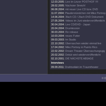
12.03.2005:
Live im Linzer POSTHOF !!!!
28.02.2005:
Nächster Streich!
06.08.2004:
mit neuer Live CD bzw. DVD
11.07.2004:
Plauderstündchen mit Mike Portnoy
14.06.2004:
3fach CD / 2fach DVD Dokument
27.05.2004:
Videos im Juni wiederveröffentlicht
30.04.2004:
Live CD/DVD - Japan
20.04.2004:
Drumlession
30.03.2004:
Re-release
10.03.2004:
neues Futter
09.03.2003:
Im Studio
22.10.2002:
Überraschen wieder einmal live
17.04.2002:
Mike Portnoy in Puerto Rico
22.02.2002:
Dream Theater Überraschungsgig
20.02.2002:
Debüt wird wiederveröffentlicht
02.10.2001:
DIE NÄCHSTE ABSAGE
Interviews
09.09.2011:
Drahtseilakt im Traumtheater
© D