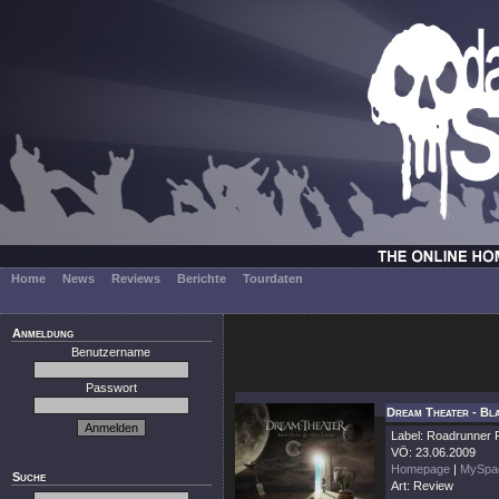
Home
News
Reviews
Berichte
Tourdaten
Anmeldung
Benutzername
Passwort
Dream Theater - Bla
Label: Roadrunner
VÖ: 23.06.2009
Homepage
|
MySpa
Suche
Art: Review