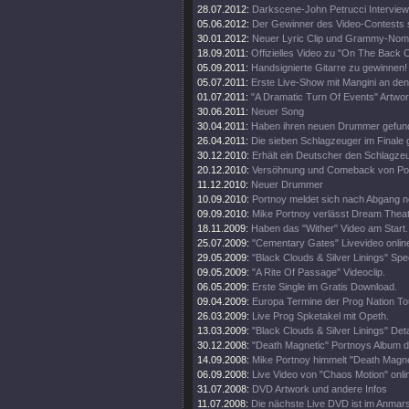
28.07.2012:
Darkscene-John Petrucci Interview 
05.06.2012:
Der Gewinner des Video-Contests st
30.01.2012:
Neuer Lyric Clip und Grammy-Nomi
18.09.2011:
Offizielles Video zu "On The Back O
05.09.2011:
Handsignierte Gitarre zu gewinnen!
05.07.2011:
Erste Live-Show mit Mangini an de
01.07.2011:
"A Dramatic Turn Of Events" Artwor
30.06.2011:
Neuer Song
30.04.2011:
Haben ihren neuen Drummer gefun
26.04.2011:
Die sieben Schlagzeuger im Finale
30.12.2010:
Erhält ein Deutscher den Schlagz
20.12.2010:
Versöhnung und Comeback von Por
11.12.2010:
Neuer Drummer
10.09.2010:
Portnoy meldet sich nach Abgang 
09.09.2010:
Mike Portnoy verlässt Dream Theate
18.11.2009:
Haben das "Wither" Video am Start.
25.07.2009:
"Cementary Gates" Livevideo onlin
29.05.2009:
"Black Clouds & Silver Linings" Spec
09.05.2009:
"A Rite Of Passage" Videoclip.
06.05.2009:
Erste Single im Gratis Download.
09.04.2009:
Europa Termine der Prog Nation To
26.03.2009:
Live Prog Spketakel mit Opeth.
13.03.2009:
"Black Clouds & Silver Linings" Deta
30.12.2008:
"Death Magnetic" Portnoys Album d
14.09.2008:
Mike Portnoy himmelt "Death Magne
06.09.2008:
Live Video von "Chaos Motion" onli
31.07.2008:
DVD Artwork und andere Infos
11.07.2008:
Die nächste Live DVD ist im Anmar