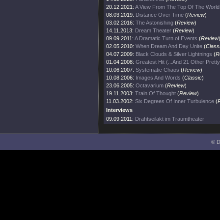
20.12.2021:
A View From The Top Of The World
08.03.2019:
Distance Over Time
(
Review
)
03.02.2016:
The Astonishing
(
Review
)
14.11.2013:
Dream Theater
(
Review
)
09.09.2011:
A Dramatic Turn of Events
(
Review
02.05.2010:
When Dream And Day Unite
(
Class
04.07.2009:
Black Clouds & Silver Lightnings
(
R
01.04.2008:
Greatest Hit (...And 21 Other Prett
10.06.2007:
Systematic Chaos
(
Review
)
10.08.2006:
Images And Words
(
Classic
)
23.06.2005:
Octavarium
(
Review
)
19.11.2003:
Train Of Thought
(
Review
)
11.03.2002:
Six Degrees Of Inner Turbulence
(
Interviews
09.09.2011:
Drahtseilakt im Traumtheater
© D