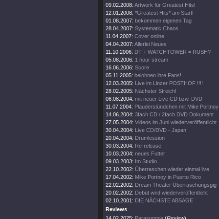
09.02.2008:
Artwork für Greatest Hits!
12.01.2008:
*Greatest Hits* am Start!
01.08.2007:
bekommen eigenen Tag
28.04.2007:
Systematic Chaos
11.04.2007:
Cover online
04.04.2007:
Allerlei Neues
11.10.2006:
DT + WATCHTOWER = RUSH?
05.08.2006:
1 hour stream
16.06.2006:
Score
05.11.2005:
belohnen ihre Fans!
12.03.2005:
Live im Linzer POSTHOF !!!!
28.02.2005:
Nächster Streich!
06.08.2004:
mit neuer Live CD bzw. DVD
11.07.2004:
Plauderstündchen mit Mike Portnoy
14.06.2004:
3fach CD / 2fach DVD Dokument
27.05.2004:
Videos im Juni wiederveröffentlicht
30.04.2004:
Live CD/DVD - Japan
20.04.2004:
Drumlession
30.03.2004:
Re-release
10.03.2004:
neues Futter
09.03.2003:
Im Studio
22.10.2002:
Überraschen wieder einmal live
17.04.2002:
Mike Portnoy in Puerto Rico
22.02.2002:
Dream Theater Überraschungsgig
20.02.2002:
Debüt wird wiederveröffentlicht
02.10.2001:
DIE NÄCHSTE ABSAGE
Reviews
14.02.2025:
Parasomnia
(
Review
)