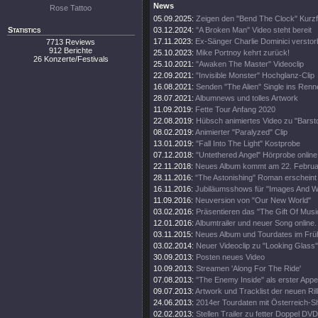
News
Rose Tattoo
05.09.2025:
Zeigen den "Bend The Clock" Kurzf
Statistics
03.12.2024:
"A Broken Man" Video steht bereit
17.11.2023:
Ex-Sänger Charlie Dominici versto
7713 Reviews
912 Berichte
25.10.2023:
Mike Portnoy kehrt zurück!
26 Konzerte/Festivals
25.10.2021:
"Awaken The Master" Videoclip
22.09.2021:
"Invisible Monster" Hochglanz-Clip
16.08.2021:
Senden "The Alien" Single ins Renn
28.07.2021:
Albumnews und tolles Artwork
11.09.2019:
Fette Tour Anfang 2020
22.08.2019:
Hübsch animiertes Video zu "Barsto
08.02.2019:
Animierter "Paralyzed" Clip
13.01.2019:
"Fall Into The Light" Kostprobe
07.12.2018:
"Untethered Angel" Hörprobe online
22.11.2018:
Neues Album kommt am 22. Februa
28.11.2016:
"The Astonishing" Roman erscheint
16.11.2016:
Jubiläumsshows für "Images And W
11.09.2016:
Neuversion von "Our New World"
03.02.2016:
Präsentieren das "The Gift Of Musi
12.01.2016:
Albumtrailer und neuer Song online.
03.11.2015:
Neues Album und Tourdates im Früh
03.02.2014:
Neuer Videoclip zu "Looking Glass"
30.09.2013:
Posten neues Video
10.09.2013:
Streamen 'Along For The Ride'
07.08.2013:
"The Enemy Inside" als erster Appet
09.07.2013:
Artwork und Tracklist der neuen Rill
24.06.2013:
2014er Tourdaten mit Österreich-S
02.02.2013:
Stellen Trailer zu fetter Doppel DVD