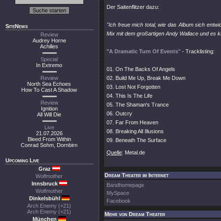
Der Saitenflitzer dazu:
''Ich freue mich total, wie das Album sich entw
SiteNews
Mix mit dem großartigen Andy Wallace und es klin
Review
Audrey Horne
Achilles
"A Dramatic Turn Of Events"
- Tracklisting:
Special
In Extremo
01. On The Backs Of Angels
Review
02. Build Me Up, Break Me Down
North Sea Echoes
03. Lost Not Forgotten
How To Cast A Shadow
04. This Is The Life
Review
05. The Shaman's Trance
Ignition
06. Outcry
All Will Die
07. Far From Heaven
Live
08. Breaking All Illusions
21.07.2026
Bleed From Within
09. Beneath The Surface
Conrad Sohm, Dornbirn
Quelle
: Metal.de
Upcoming Live
Graz
Dream Theater im Internet
Wolfmother
Innsbruck
Bandhomepage
Wolfmother
MySpace
Dinkelsbühl
Facebook
Arch Enemy (+21)
Arch Enemy (+21)
Mehr von Dream Theater
München