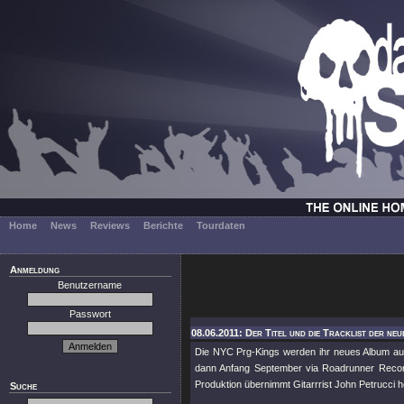
Home
News
Reviews
Berichte
Tourdaten
Anmeldung
Benutzername
Passwort
08.06.2011: Der Titel und die Tracklist der ne
Die NYC Prg-Kings werden ihr neues Album 
dann Anfang September via Roadrunner Record
Produktion übernimmt Gitarrrist John Petrucci h
Suche