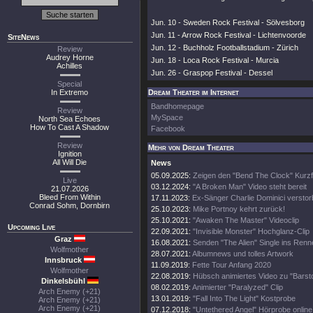
Jun. 10 - Sweden Rock Festival - Sölvesborg
Jun. 11 - Arrow Rock Festival - Lichtenvoorde
SiteNews
Jun. 12 - Buchholz Footballstadium - Zürich
Review
Audrey Horne
Jun. 18 - Loca Rock Festival - Murcia
Achilles
Jun. 26 - Graspop Festival - Dessel
Special
In Extremo
Dream Theater im Internet
Bandhomepage
Review
MySpace
North Sea Echoes
How To Cast A Shadow
Facebook
Review
Mehr von Dream Theater
Ignition
All Will Die
News
05.09.2025:
Zeigen den "Bend The Clock" Kurzf
Live
03.12.2024:
"A Broken Man" Video steht bereit
21.07.2026
Bleed From Within
17.11.2023:
Ex-Sänger Charlie Dominici versto
Conrad Sohm, Dornbirn
25.10.2023:
Mike Portnoy kehrt zurück!
25.10.2021:
"Awaken The Master" Videoclip
Upcoming Live
22.09.2021:
"Invisible Monster" Hochglanz-Clip
Graz
16.08.2021:
Senden "The Alien" Single ins Renn
Wolfmother
28.07.2021:
Albumnews und tolles Artwork
Innsbruck
11.09.2019:
Fette Tour Anfang 2020
Wolfmother
22.08.2019:
Hübsch animiertes Video zu "Barsto
Dinkelsbühl
08.02.2019:
Animierter "Paralyzed" Clip
Arch Enemy (+21)
13.01.2019:
"Fall Into The Light" Kostprobe
Arch Enemy (+21)
Arch Enemy (+21)
07.12.2018:
"Untethered Angel" Hörprobe online