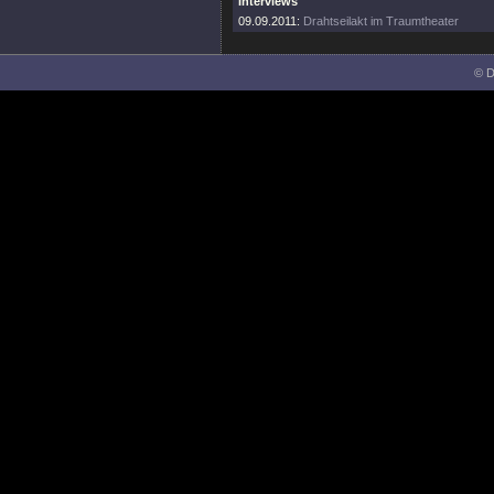
Interviews
09.09.2011:
Drahtseilakt im Traumtheater
© D