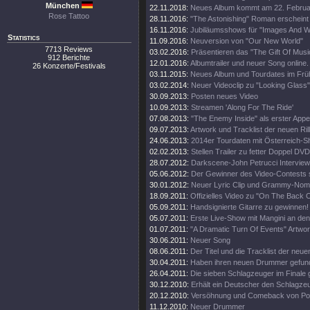
München
22.11.2018:
Neues Album kommt am 22. Februa
Rose Tattoo
28.11.2016:
"The Astonishing" Roman erscheint
16.11.2016:
Jubiläumsshows für "Images And W
Statistics
11.09.2016:
Neuversion von "Our New World"
7713 Reviews
03.02.2016:
Präsentieren das "The Gift Of Musi
912 Berichte
12.01.2016:
Albumtrailer und neuer Song online.
26 Konzerte/Festivals
03.11.2015:
Neues Album und Tourdates im Früh
03.02.2014:
Neuer Videoclip zu "Looking Glass"
30.09.2013:
Posten neues Video
10.09.2013:
Streamen 'Along For The Ride'
07.08.2013:
"The Enemy Inside" als erster Appet
09.07.2013:
Artwork und Tracklist der neuen Rill
24.06.2013:
2014er Tourdaten mit Österreich-S
02.02.2013:
Stellen Trailer zu fetter Doppel DVD
28.07.2012:
Darkscene-John Petrucci Interview 
05.06.2012:
Der Gewinner des Video-Contests st
30.01.2012:
Neuer Lyric Clip und Grammy-Nomi
18.09.2011:
Offizielles Video zu "On The Back O
05.09.2011:
Handsignierte Gitarre zu gewinnen!
05.07.2011:
Erste Live-Show mit Mangini an de
01.07.2011:
"A Dramatic Turn Of Events" Artwor
30.06.2011:
Neuer Song
08.06.2011:
Der Titel und die Tracklist der neu
30.04.2011:
Haben ihren neuen Drummer gefun
26.04.2011:
Die sieben Schlagzeuger im Finale
30.12.2010:
Erhält ein Deutscher den Schlagz
20.12.2010:
Versöhnung und Comeback von Por
11.12.2010:
Neuer Drummer