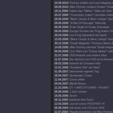
10.09.2010:
Portnoy meldet sich nach Abgang 
09.09.2010:
Mike Portnoy verlässt Dream Theate
18.11.2009:
Haben das "Wither" Video am Start.
25.07.2009:
"Cementary Gates" Livevideo onlin
29.05.2009:
"Black Clouds & Silver Linings" Spec
09.05.2009:
"A Rite Of Passage" Videoclip.
06.05.2009:
Erste Single im Gratis Download.
09.04.2009:
Europa Termine der Prog Nation To
26.03.2009:
Live Prog Spketakel mit Opeth.
13.03.2009:
"Black Clouds & Silver Linings" Deta
30.12.2008:
"Death Magnetic" Portnoys Album d
14.09.2008:
Mike Portnoy himmelt "Death Magne
06.09.2008:
Live Video von "Chaos Motion" onli
31.07.2008:
DVD Artwork und andere Infos
11.07.2008:
Die nächste Live DVD ist im Anmar
09.02.2008:
Artwork für Greatest Hits!
12.01.2008:
*Greatest Hits* am Start!
01.08.2007:
bekommen eigenen Tag
28.04.2007:
Systematic Chaos
11.04.2007:
Cover online
04.04.2007:
Allerlei Neues
11.10.2006:
DT + WATCHTOWER = RUSH?
05.08.2006:
1 hour stream
16.06.2006:
Score
05.11.2005:
belohnen ihre Fans!
12.03.2005:
Live im Linzer POSTHOF !!!!
06.08.2004:
mit neuer Live CD bzw. DVD
11.07.2004:
Plauderstündchen mit Mike Portnoy