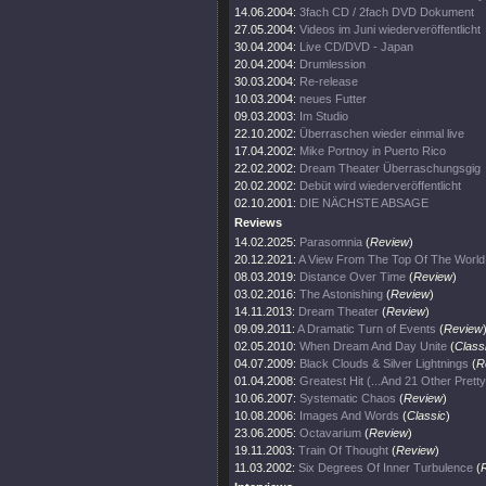
14.06.2004:
3fach CD / 2fach DVD Dokument
27.05.2004:
Videos im Juni wiederveröffentlicht
30.04.2004:
Live CD/DVD - Japan
20.04.2004:
Drumlession
30.03.2004:
Re-release
10.03.2004:
neues Futter
09.03.2003:
Im Studio
22.10.2002:
Überraschen wieder einmal live
17.04.2002:
Mike Portnoy in Puerto Rico
22.02.2002:
Dream Theater Überraschungsgig
20.02.2002:
Debüt wird wiederveröffentlicht
02.10.2001:
DIE NÄCHSTE ABSAGE
Reviews
14.02.2025:
Parasomnia
(
Review
)
20.12.2021:
A View From The Top Of The World
08.03.2019:
Distance Over Time
(
Review
)
03.02.2016:
The Astonishing
(
Review
)
14.11.2013:
Dream Theater
(
Review
)
09.09.2011:
A Dramatic Turn of Events
(
Review
02.05.2010:
When Dream And Day Unite
(
Class
04.07.2009:
Black Clouds & Silver Lightnings
(
R
01.04.2008:
Greatest Hit (...And 21 Other Prett
10.06.2007:
Systematic Chaos
(
Review
)
10.08.2006:
Images And Words
(
Classic
)
23.06.2005:
Octavarium
(
Review
)
19.11.2003:
Train Of Thought
(
Review
)
11.03.2002:
Six Degrees Of Inner Turbulence
(