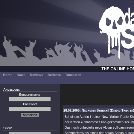
Home
News
Reviews
Berichte
Tourdaten
Anmeldung
Benutzername
Passwort
28.02.2005: Nächster Streich! (Dream Theater
Bei einem Auftritt in einer New Yorker Radio-
der letzten Aufnahmesession gekommen sei und
Das noch unbetitelte neue Album soll dann irge
Suche
Sommerfestivals einige der neuen Songs auszup