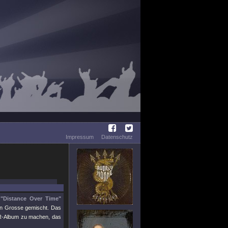
Impressum
Datenschutz
m
"Distance Over Time"
en Grosse gemischt. Das
R-Album zu machen, das