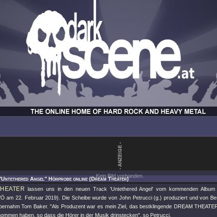
Kein Bild vorhanden.
"Untethered Angel" Hörprobe online (Dream Theater)
HEATER
lassen uns in den neuen Track 'Untethered Angel' vom kommenden Albu
VÖ am 22. Februar 2019). Die Scheibe wurde von John Petrucci (g.) produziert und von B
übernahm Tom Baker. "Als Produzent war es mein Ziel, das bestklingende DREAM THEATE
nommen haben, so dass die Hörer in der Musik drinstecken", so Petrucci.