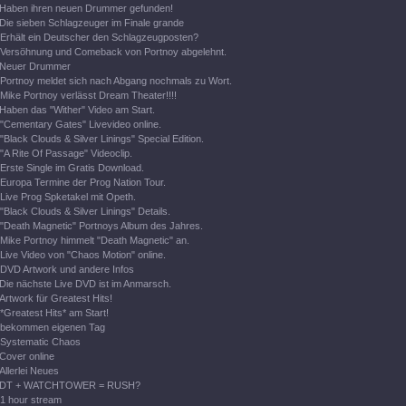
Haben ihren neuen Drummer gefunden!
Die sieben Schlagzeuger im Finale grande
Erhält ein Deutscher den Schlagzeugposten?
Versöhnung und Comeback von Portnoy abgelehnt.
Neuer Drummer
Portnoy meldet sich nach Abgang nochmals zu Wort.
Mike Portnoy verlässt Dream Theater!!!!
Haben das "Wither" Video am Start.
"Cementary Gates" Livevideo online.
"Black Clouds & Silver Linings" Special Edition.
"A Rite Of Passage" Videoclip.
Erste Single im Gratis Download.
Europa Termine der Prog Nation Tour.
Live Prog Spketakel mit Opeth.
"Black Clouds & Silver Linings" Details.
"Death Magnetic" Portnoys Album des Jahres.
Mike Portnoy himmelt "Death Magnetic" an.
Live Video von "Chaos Motion" online.
DVD Artwork und andere Infos
Die nächste Live DVD ist im Anmarsch.
Artwork für Greatest Hits!
*Greatest Hits* am Start!
bekommen eigenen Tag
Systematic Chaos
Cover online
Allerlei Neues
DT + WATCHTOWER = RUSH?
1 hour stream