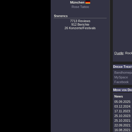
München
Rose Tattoo
Statistics
7713 Reviews
912 Berichte
26 Konzerte/Festivals
Quelle
: Roc
Dream Theate
Bandhomep
MySpace
Facebook
Mehr von Dr
News
05.09.2025:
03.12.2024:
17.11.2023:
25.10.2023:
25.10.2021:
22.09.2021:
16.08.2021: