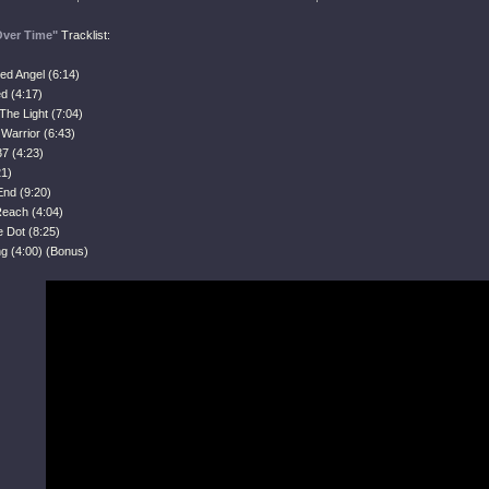
Over Time"
Tracklist:
ed Angel (6:14)
d (4:17)
 The Light (7:04)
 Warrior (6:43)
7 (4:23)
21)
 End (9:20)
Reach (4:04)
e Dot (8:25)
ng (4:00) (Bonus)