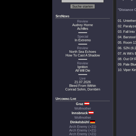
"Distance 
SiteNews
01. Untether
Review
Audrey Horne
02. Paralyze
Achilles
03. Fall Into
Special
04. Barstool
In Extremo
05. Room 13
Review
06. S2N (6:
North Sea Echoes
07. At Wit’s
How To Cast A Shadow
08. Out Of 
Review
09. Pale Blu
Ignition
10. Viper Ki
All Will Die
Live
21.07.2026
Bleed From Within
Conrad Sohm, Dornbirn
Upcoming Live
Graz
Wolfmother
Innsbruck
Wolfmother
Dinkelsbühl
Arch Enemy (+21)
Arch Enemy (+21)
Arch Enemy (+21)