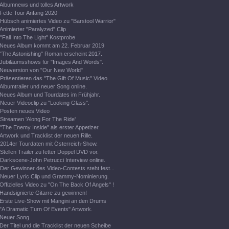
Albumnews und tolles Artwork
Fette Tour Anfang 2020
Hübsch animiertes Video zu "Barstool Warrior"
Animierter "Paralyzed" Clip
"Fall Into The Light" Kostprobe
Neues Album kommt am 22. Februar 2019
"The Astonishing" Roman erscheint 2017.
Jubiläumsshows für "Images And Words".
Neuversion von "Our New World"
Präsentieren das "The Gift Of Music" Video.
Albumtrailer und neuer Song online.
Neues Album und Tourdates im Frühjahr.
Neuer Videoclip zu "Looking Glass".
Posten neues Video
Streamen 'Along For The Ride'
"The Enemy Inside" als erster Appetizer.
Artwork und Tracklist der neuen Rille.
2014er Tourdaten mit Österreich-Show.
Stellen Trailer zu fetter Doppel DVD vor.
Darkscene-John Petrucci Interview online.
Der Gewinner des Video-Contests steht fest...
Neuer Lyric Clip und Grammy-Nominierung.
Offizielles Video zu "On The Back Of Angels" !
Handsignierte Gitarre zu gewinnen!
Erste Live-Show mit Mangini an den Drums
"A Dramatic Turn Of Events" Artwork.
Neuer Song
Der Titel und die Tracklist der neuen Scheibe