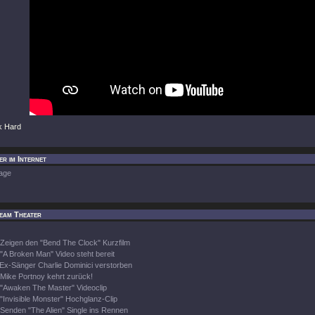
k Hard
r im Internet
age
eam Theater
Zeigen den "Bend The Clock" Kurzfilm
"A Broken Man" Video steht bereit
Ex-Sänger Charlie Dominici verstorben
Mike Portnoy kehrt zurück!
"Awaken The Master" Videoclip
"Invisible Monster" Hochglanz-Clip
Senden "The Alien" Single ins Rennen