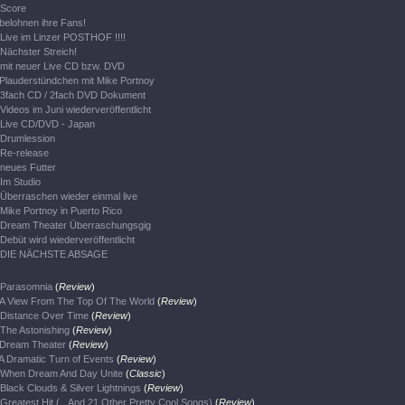
Score
belohnen ihre Fans!
Live im Linzer POSTHOF !!!!
Nächster Streich!
mit neuer Live CD bzw. DVD
Plauderstündchen mit Mike Portnoy
3fach CD / 2fach DVD Dokument
Videos im Juni wiederveröffentlicht
Live CD/DVD - Japan
Drumlession
Re-release
neues Futter
Im Studio
Überraschen wieder einmal live
Mike Portnoy in Puerto Rico
Dream Theater Überraschungsgig
Debüt wird wiederveröffentlicht
DIE NÄCHSTE ABSAGE
Parasomnia
(
Review
)
A View From The Top Of The World
(
Review
)
Distance Over Time
(
Review
)
The Astonishing
(
Review
)
Dream Theater
(
Review
)
A Dramatic Turn of Events
(
Review
)
When Dream And Day Unite
(
Classic
)
Black Clouds & Silver Lightnings
(
Review
)
Greatest Hit (...And 21 Other Pretty Cool Songs)
(
Review
)