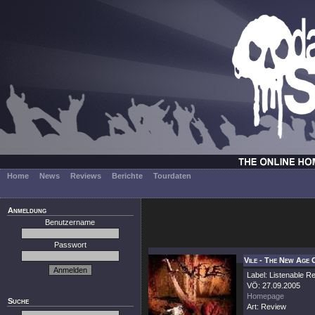
Home
News
Reviews
Berichte
Tourdaten
Anmeldung
Benutzername
Passwort
Vile - The New Age
Label: Listenable R
VÖ: 27.09.2005
Homepage
Suche
Art: Review