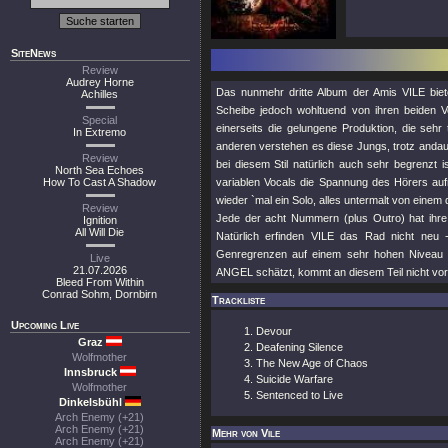
SiteNews
Review
Audrey Horne
Das nunmehr dritte Album der Amis VILE bie
Achilles
Scheibe jedoch wohltuend von ihren beiden V
Special
einerseits die gelungene Produktion, die seh
In Extremo
anderen verstehen es diese Jungs, trotz andau
Review
bei diesem Stil natürlich auch sehr begrenzt 
North Sea Echoes
How To Cast A Shadow
variablen Vocals die Spannung des Hörers auf
wieder `mal ein Solo, alles untermalt von ein
Review
Jede der acht Nummern (plus Outro) hat ihre 
Ignition
All Will Die
Natürlich erfinden VILE das Rad nicht neu -
Genregrenzen auf einem sehr hohen Nive
Live
21.07.2026
ANGEL schätzt, kommt an diesem Teil nicht vorb
Bleed From Within
Conrad Sohm, Dornbirn
Trackliste
Upcoming Live
Devour
Graz
Deafening Silence
Wolfmother
The New Age of Chaos
Innsbruck
Suicide Warfare
Wolfmother
Sentenced to Live
Dinkelsbühl
Arch Enemy (+21)
Arch Enemy (+21)
Mehr von Vile
Arch Enemy (+21)