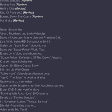
Tinnitus Sanctus
(
Review
)
Rocket Ride
(
Review
)
Hellfire Club
(
Review
)
King Of Fools (ep)
(
Review
)
Burning Down The Opera
(
Review
)
Mandrake
(
Review
)
Neuer Song online
Album, Tourdates und Lyric-Videoclip.
Dates mit Unisonic, Masterplan und Freedom Call.
Live Auftritt beim ARD Boxkampf in Berlin!
Stellen den "Love Tyger" Videoclip vor.
Dates der "Space Police" World Tour.
Erstes Lyric Video und Albuminfos.
"Space Police - Defenders Of The Crown" Artwork.
Knarzen neue Scheibe ein.
Support für Bülent Ceylan Show
Stürmen die Welt-Charts
"Robin Hood" Videoclip als Albumvorbote.
"Age Of The Joker" Artwork und Infos.
Nachwuchs zu vermelden
Supporten die Scorpions auf ihrer Abschiedstournee.
Erster DVD Trailer veröffentlicht.
"Fucking With Fxxx - Live" DVD kommt.
Details zu "Tinnitus Sanctus".
Im November kommt "Tinnitus Sanctus".
Die Hair-Force-One chartet...
Volley in die Top Ten!!!