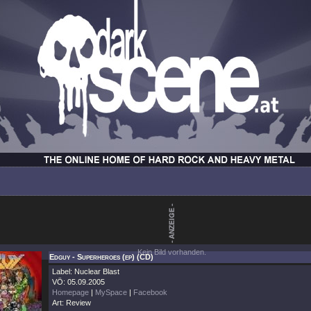
Kein Bild vorhanden.
Edguy - Superheroes (ep) (CD)
Label: Nuclear Blast
VÖ: 05.09.2005
Homepage
|
MySpace
|
Facebook
Art: Review