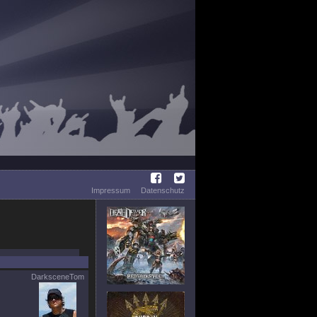
Impressum
Datenschutz
DarksceneTom