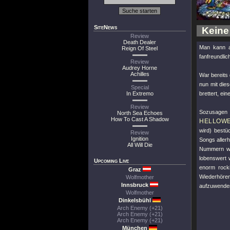
SiteNews
Keine
Review
Death Dealer
Man kann a
Reign Of Steel
fanfreundlic
Review
Audrey Horne
Achilles
War bereits
nun mit dies
Special
In Extremo
brettert, ein
Review
Sozusagen 
North Sea Echoes
How To Cast A Shadow
HELLOW
wird) bestü
Review
Ignition
Songs aller
All Will Die
Nummern wie
lobenswert 
Upcoming Live
enorm rocki
Graz
Wiederhöre
Wolfmother
Innsbruck
aufzuwende
Wolfmother
Dinkelsbühl
Arch Enemy (+21)
Arch Enemy (+21)
Arch Enemy (+21)
München