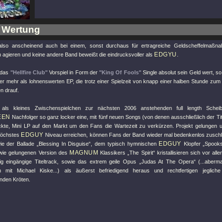
 Wertung
lso anscheinend auch bei einem, sonst durchaus für ertragreiche Geldscheffelmaßn
EDGYU
h agieren und keine andere Band beweißt die eindrucksvoller als
.
 das
"Hellfire Club"
Vorspiel in Form der
"King Of Fools"
Single absolut sein Geld wert, 
er mehr als lohnenswerten EP, die trotz einer Spielzeit von knapp einer halben Stunde zum 
en drauf.
als kleines Zwischenspielchen zur nächsten 2006 anstehenden full length Scheib
EEN
Nachfolger so ganz locker eine, mit fünf neuen Songs (von denen ausschließlich der Ti
ckte, Mini LP auf den Markt um den Fans die Wartezeit zu verkürzen. Projekt gelungen u
EDGUY
höchstes
Niveau erreichen, können Fans der Band wieder mal bedenkenlos zuschl
EDGUY
 der Ballade „Blessing In Disguise“, dem typisch hymnischen
Klopfer „Spooks
MAGNUM
wie gelungenen Version des
Klassikers „The Spirit“ kristallisieren sich vor all
g eingängige Titeltrack, sowie das extrem geile Opus „Judas At The Opera“ (...abermal
n mit Michael Kiske...) als äußerst befriedigend heraus und rechtfertigen jegliche 
nden Kröten.