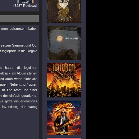
(3237 Reviews)
ahmen bekanntem Label,
so setzen Sammet und Co.
Singlepreis in die Regale
e hauen die legitimen
teltrack am Album stehen
nd auch wenn nicht alle
agen. Neben „nur“ guten
 In The Attic“ und einer
em der einfach gestrickte,
s gibt’s ein erlösendes
Investition, der wenig