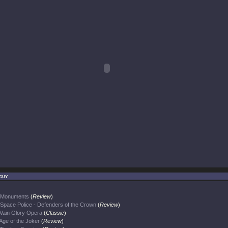
guy
Monuments
(
Review
)
Space Police - Defenders of the Crown
(
Review
)
Vain Glory Opera
(
Classic
)
Age of the Joker
(
Review
)