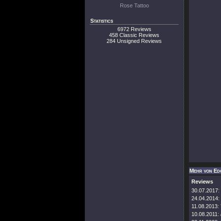
Rose Tattoo
Statistics
6972 Reviews
458 Classic Reviews
284 Unsigned Reviews
Mehr von Ed
Reviews
30.07.2017:
24.04.2014:
11.08.2013:
10.08.2011: