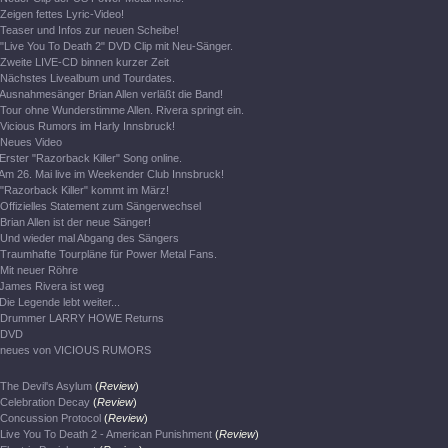
Zeigen fettes Lyric-Video!
Teaser und Infos zur neuen Scheibe!
"Live You To Death 2" DVD Clip mit Neu-Sänger.
Zweite LIVE-CD binnen kurzer Zeit
Nächstes Livealbum und Tourdates.
Ausnahmesänger Brian Allen verläßt die Band!
Tour ohne Wunderstimme Allen. Rivera springt ein.
Vicious Rumors im Harly Innsbruck!
Neues Video
Erster "Razorback Killer" Song online.
Am 26. Mai live im Weekender Club Innsbruck!
"Razorback Killer" kommt im März!
Offizielles Statement zum Sängerwechsel
Brian Allen ist der neue Sänger!
Und wieder mal Abgang des Sängers
Traumhafte Tourpläne für Power Metal Fans.
Mit neuer Röhre
James Rivera ist weg
Die Legende lebt weiter...
Drummer LARRY HOWE Returns
DVD
neues von VICIOUS RUMORS
The Devil's Asylum
(
Review
)
Celebration Decay
(
Review
)
Concussion Protocol
(
Review
)
Live You To Death 2 - American Punishment
(
Review
)