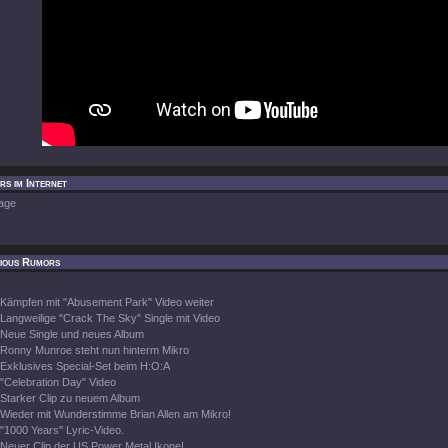
rs im Internet
age
cious Rumors
Kämpfen mit "Abusement Park" Video weiter
Langweilige "Crack The Sky" Single mit Video
Neue Single und neues Album
Ronny Munroe steht nun hinterm Mikro
Exklusives Special-Set beim H:O:A
"Celebration Day" Video
Starker Clip zu neuem Album
Wieder mit Wunderstimme Brian Allen am Mikro!
"1000 Years" Lyric-Video.
Neuer Clip der US Power Metal Ikone!