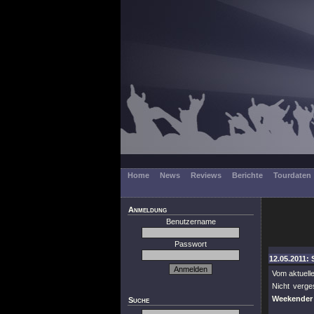
Home
News
Reviews
Berichte
Tourdaten
Anmeldung
Benutzername
Passwort
12.05.2011: 
Vom aktuelle
Nicht verg
Weekender 
Suche