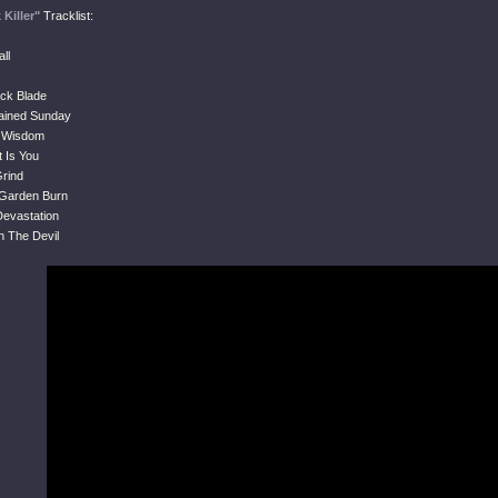
Killer"
Tracklist:
ll
ck Blade
tained Sunday
f Wisdom
t Is You
Grind
 Garden Burn
Devastation
h The Devil