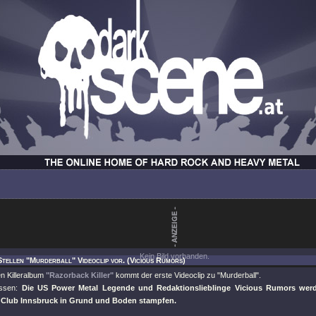
Kein Bild vorhanden.
Stellen "Murderball" Videoclip vor. (Vicious Rumors)
n Killeralbum
"Razorback Killer"
kommt der erste Videoclip zu
"Murderball"
.
essen:
Die US Power Metal Legende und Redaktionslieblinge Vicious Rumors wer
Club Innsbruck in Grund und Boden stampfen.