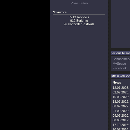
Rose Tattoo
Statistics
7713 Reviews
912 Berichte
26 Konzerte/Festivals
Vicious Rumo
Bandhomep
MySpace
Facebook
Mehr von Vi
News
12.01.2026:
02.07.2025:
16.05.2025:
13.07.2022:
08.07.2022:
21.09.2020:
04.07.2020:
08.05.2017:
17.10.2016:
20.07.2016: