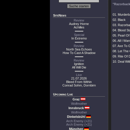
"Razorback 
01. Murderba
SiteNews
02. Black
Review
Audrey Horne
03. Razorba
Achilles
04. Blood S
Special
05. Pearl O
In Extremo
06. All I Wan
Review
07. Axe To 
North Sea Echoes
08. Let The
How To Cast A Shadow
09. Rite Of 
Review
10. Deal Wit
Ignition
All Will Die
Live
21.07.2026
Bleed From Within
Conrad Sohm, Dornbirn
Upcoming Live
Graz
Wolfmother
Innsbruck
Wolfmother
Dinkelsbühl
Arch Enemy (+21)
Arch Enemy (+21)
München