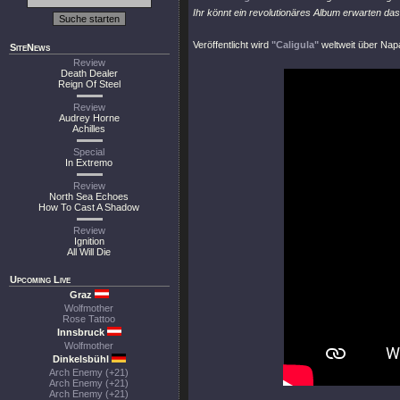
Ihr könnt ein revolutionäres Album erwarten das 
Veröffentlicht wird
"Caligula"
weltweit über Nap
SiteNews
Review
Death Dealer
Reign Of Steel
Review
Audrey Horne
Achilles
Special
In Extremo
Review
North Sea Echoes
How To Cast A Shadow
Review
Ignition
All Will Die
Upcoming Live
Graz
Wolfmother
Rose Tattoo
Innsbruck
Wolfmother
Dinkelsbühl
Arch Enemy (+21)
Arch Enemy (+21)
Arch Enemy (+21)