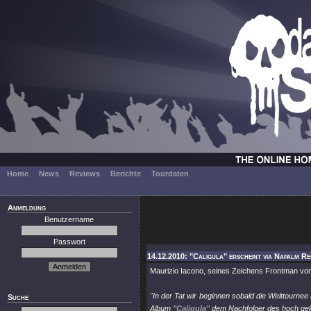
Home
News
Reviews
Berichte
Tourdaten
Anmeldung
Benutzername
Passwort
14.12.2010: "Caligula" erscheint via Napalm Re
Maurizio Iacono, seines Zeichens Frontman vo
"In der Tat wir beginnen sobald die Welttourn
Suche
Album
"Caligula"
dem Nachfolger des hoch gel