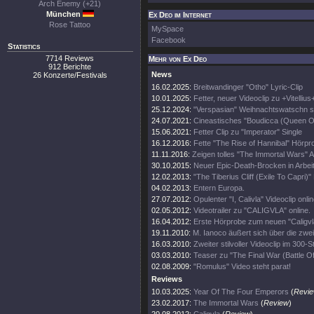
Arch Enemy (+21)
München
Ex Deo im Internet
Rose Tattoo
MySpace
Facebook
Statistics
7714 Reviews
Mehr von Ex Deo
912 Berichte
News
26 Konzerte/Festivals
16.02.2025:
Breitwandinger "Otho" Lyric-Clip
10.01.2025:
Fetter, neuer Videoclip zu +Vitellius
25.12.2024:
"Verspasian" Weihnachtswatschn s
24.07.2021:
Cineastisches "Boudicca (Queen Of
15.06.2021:
Fetter Clip zu "Imperator" Single
16.12.2016:
Fette "The Rise of Hannibal" Hörpr
11.11.2016:
Zeigen tolles "The Immortal Wars" A
30.10.2015:
Neuer Epic-Death-Brocken in Arbeit
12.02.2013:
"The Tiberius Cliff (Exile To Capri)" 
04.02.2013:
Entern Europa.
27.07.2012:
Opulenter "I, Calivla" Videoclip onlin
02.05.2012:
Videotrailer zu "CALIGVLA" online.
16.04.2012:
Erste Hörprobe zum neuen "Caligvl
19.11.2010:
M. Ianoco äußert sich über die zwe
16.03.2010:
Zweiter stilvoller Videoclip im 300-Sti
03.03.2010:
Teaser zu "The Final War (Battle Of
02.08.2009:
"Romulus" Video steht parat!
Reviews
10.03.2025:
Year Of The Four Emperors
(
Revi
23.02.2017:
The Immortal Wars
(
Review
)