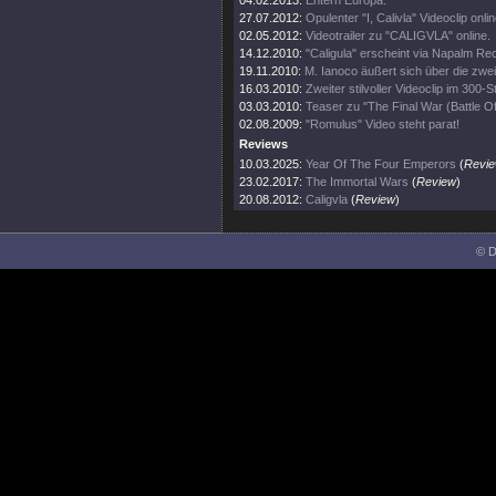
04.02.2013:
Entern Europa.
27.07.2012:
Opulenter "I, Calivla" Videoclip onlin
02.05.2012:
Videotrailer zu "CALIGVLA" online.
14.12.2010:
"Caligula" erscheint via Napalm Re
19.11.2010:
M. Ianoco äußert sich über die zwe
16.03.2010:
Zweiter stilvoller Videoclip im 300-Sti
03.03.2010:
Teaser zu "The Final War (Battle Of
02.08.2009:
"Romulus" Video steht parat!
Reviews
10.03.2025:
Year Of The Four Emperors
(
Revi
23.02.2017:
The Immortal Wars
(
Review
)
20.08.2012:
Caligvla
(
Review
)
© D