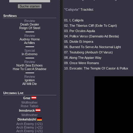
"Caligvla"
Tracklist:
SiteNews
01. I, Caligvla
Review
Death Dealer
02. The Tiberius Cliff (Exile To Capri)
Reign Of Steel
03. Per Oculos Aquila
Review
04. Pollice Verso (Damnatio Ad Bestia)
Audrey Horne
05. Divide Et Impera
Achilles
06. Burned To Serve As Nocturnal Light
Special
07. Teutuborg (Ambush Of Varus)
In Extremo
08. Along The Appian Way
Review
09. Once Were Romans
North Sea Echoes
10. Evocatio: The Temple Of Castor & Pollux
How To Cast A Shadow
Review
Ignition
All Will Die
Upcoming Live
Graz
Wolfmother
Rose Tattoo
Innsbruck
Wolfmother
Dinkelsbühl
Arch Enemy (+21)
Arch Enemy (+21)
Arch Enemy (+21)