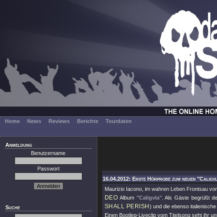
Home
News
Reviews
Berichte
Tourdaten
Anmeldung
Benutzername
Passwort
16.04.2012: Erste Hörprobe zum neuen "Caligv
Maurizio Iacono, im wahren Leben Frontsau vo
DEO
Album
"Caligvla"
. Als Gäste begrüßt d
SHALL PERISH
) und die ebenso italienisc
Suche
Einen Bootleg-Liveclip vom Titelsong seht ihr unt