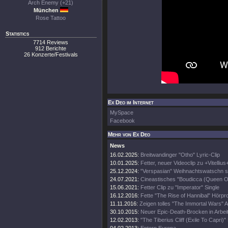
Arch Enemy (+21)
München
Rose Tattoo
Statistics
7714 Reviews
912 Berichte
26 Konzerte/Festivals
Ex Deo im Internet
MySpace
Facebook
Mehr von Ex Deo
News
16.02.2025:
Breitwandinger "Otho" Lyric-Clip
10.01.2025:
Fetter, neuer Videoclip zu +Vitellius
25.12.2024:
"Verspasian" Weihnachtswatschn s
24.07.2021:
Cineastisches "Boudicca (Queen Of
15.06.2021:
Fetter Clip zu "Imperator" Single
16.12.2016:
Fette "The Rise of Hannibal" Hörpr
11.11.2016:
Zeigen tolles "The Immortal Wars" A
30.10.2015:
Neuer Epic-Death-Brocken in Arbeit
12.02.2013:
"The Tiberius Cliff (Exile To Capri)" 