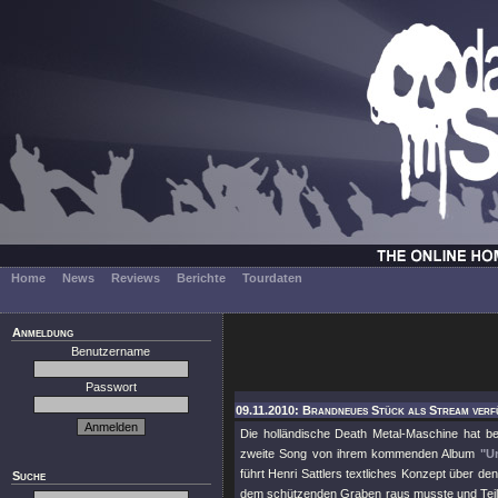
Home
News
Reviews
Berichte
Tourdaten
Anmeldung
Benutzername
Passwort
09.11.2010: Brandneues Stück als Stream ver
Die holländische Death Metal-Maschine hat
zweite Song von ihrem kommenden Album
"U
führt Henri Sattlers textliches Konzept über d
Suche
dem schützenden Graben raus musste und Teil d