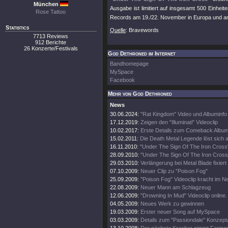
München
Ausgabe ist limitiert auf insgesamt 500 Einhe
Rose Tattoo
Records am 19./22. November in Europa und a
Statistics
Quelle
: Bravewords
7713 Reviews
912 Berichte
26 Konzerte/Festivals
God Dethroned im Internet
Bandhomepage
MySpace
Facebook
Mehr von God Dethroned
News
30.06.2024:
"Rat Kingdom" Video und Albuminfo
17.12.2019:
Zeigen den "Illuminati" Videoclip
10.02.2017:
Erste Details zum Comeback Albu
15.02.2011:
Die Death Metal Legende löst sich a
16.11.2010:
"Under The Sign Of The Iron Cross
28.09.2010:
"Under The Sign Of The Iron Cross"
29.03.2010:
Verlängerung bei Metal Blade fixiert
07.10.2009:
Neuer Clip zu "Poison Fog"
25.09.2009:
"Poison Fog" Videoclip kracht im Ne
22.08.2009:
Neuer Mann am Schlagzeug
12.06.2009:
"Drowning In Mud" Videoclip online.
04.05.2009:
Neues Werk zu gewinnen
19.03.2009:
Erster neuer Song auf MySpace
03.03.2009:
Details zum "Passiondale" Konzept