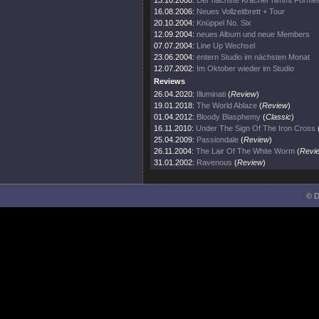
13.10.2008:
Der nächste Kracher nimmt Forme
16.08.2006:
Neues Vollzeitbrett + Tour
20.10.2004:
Knüppel No. Six
12.09.2004:
neues Album und neue Members
07.07.2004:
Line Up Wechsel
23.06.2004:
entern Studio im nächsten Monat
12.07.2002:
Im Oktober wieder im Studio
Reviews
26.04.2020:
Illuminati
(
Review
)
19.01.2018:
The World Ablaze
(
Review
)
01.04.2012:
Bloody Blasphemy
(
Classic
)
16.11.2010:
Under The Sign Of The Iron Cross
25.04.2009:
Passiondale
(
Review
)
26.11.2004:
The Lair Of The White Worm
(
Revi
31.01.2002:
Ravenous
(
Review
)
© D