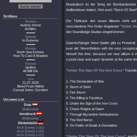
Musikalisch ist der Song ein Bombardement
Artilleriefeuer imitiert. Hört euch
"Storm Of Steel
SiteNews
Der Titeltrack des neuen Albums steht au
Review
Audrey Horne
verschiedene Pre-Order-Angebote!
"Under th
Achilles
den Soundlodge Studios eingetrümmert.
Special
In Extremo
Gitarrist/Sänger Henri Sattler gibt zu Protokoll
Review
ever did. Nevertheless with the very recogniz
North Sea Echoes
himself this time, because our new album is 
How To Cast A Shadow
crystal clear and super dynamic at the same tim
Review
Ignition
"Under The Sign Of The Iron Cross"
Tracklis
All Will Die
Live
1. The Declaration of War
21.07.2026
Bleed From Within
2. Storm of Steel
Conrad Sohm, Dornbirn
3. Fire Storm
4. The Killing is Faceless
Upcoming Live
5. Under the Sign of the Iron Cross
Graz
6. Chaos Reigns at Dawn
Wolfmother
Innsbruck
7. Through Byzantine Hemispheres
Wolfmother
8. The Red Baron
Dinkelsbühl
9. On Fields of Death & Desolation
Arch Enemy (+21)
Arch Enemy (+21)
Arch Enemy (+21)
"Under The Sign Of The Iron Cross"
erschei