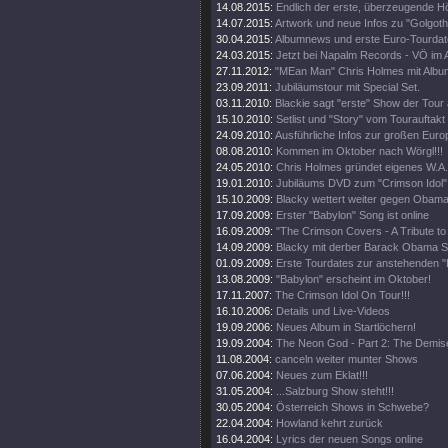
14.08.2015:
Endlich der erste, überzeugende H
14.07.2015:
Artwork und neue Infos zu "Golgoth
30.04.2015:
Albumnews und erste Euro-Tourdate
24.03.2015:
Jetzt bei Napalm Records - VÖ im 
27.11.2012:
"MEan Man" Chris Holmes mit Albu
23.09.2011:
Jubiläumstour mit Special Set.
03.11.2010:
Blackie sagt "erste" Show der Tour 
15.10.2010:
Setlist und "Story" vom Tourauftakt
24.09.2010:
Ausführliche Infos zur großen Euro
08.08.2010:
Kommen im Oktober nach Wörgl!!!
24.05.2010:
Chris Holmes gründet eigenes W.A.S
19.01.2010:
Jubiläums DVD zum "Crimson Idol"
15.10.2009:
Blacky wettert weiter gegen Obama
17.09.2009:
Erster "Babylon" Song ist online
16.09.2009:
"The Crimson Covers - A Tribute t
14.09.2009:
Blacky mit derber Barack Obama S
01.09.2009:
Erste Tourdates zur anstehenden "
13.08.2009:
"Babylon" erscheint im Oktober!
17.11.2007:
The Crimson Idol On Tour!!!
16.10.2006:
Details und Live-Videos
19.09.2006:
Neues Album in Startlöchern!
19.09.2004:
The Neon God - Part 2: The Demis
11.08.2004:
canceln weiter munter Shows
07.06.2004:
Neues zum Eklat!!!
31.05.2004:
...Salzburg Show steht!!!
30.05.2004:
Österreich Shows in Schwebe?
22.04.2004:
Howland kehrt zurück
16.04.2004:
Lyrics der neuen Songs online