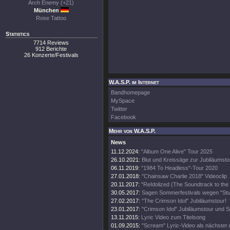
Arch Enemy (+21)
München
Rose Tattoo
Statistics
7714 Reviews
912 Berichte
26 Konzerte/Festivals
W.A.S.P. im Internet
Bandhomepage
MySpace
Twitter
Facebook
Mehr von W.A.S.P.
News
11.12.2024:
"Album One Alive" Tour 2025
26.10.2021:
Blut und Kreissäge zur Jubiläumsto
06.11.2019:
"1984 To Headless"-Tour 2020
27.01.2018:
"Chainsaw Charlie 2018" Videoclip
20.11.2017:
"ReIdolized (The Soundtrack to the
30.05.2017:
Sagen Sommerfestivals wegen "Stud
27.02.2017:
"The Crimson Idol" Jubiläumstour!
23.01.2017:
"Crimson Idol" Jubiläumstour und Sp
13.11.2015:
Lyric Video zum Titelsong
01.09.2015:
"Scream" Lyric-Video als nächster