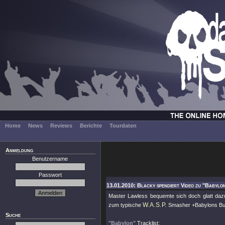
Home
News
Reviews
Berichte
Tourdaten
Anmeldung
Benutzername
Passwort
13.01.2010: Blacky spendiert Video zu "Babylon
Master Lawless bequemte sich doch glatt daz
W.A.S.P.
zum typische
Smasher +Babylons Burn
Suche
"Babylon"
Tracklist: