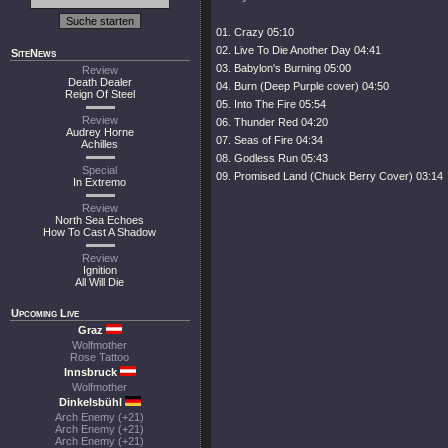
01. Crazy 05:10
02. Live To Die Another Day 04:41
SiteNews
03. Babylon's Burning 05:00
Review
Death Dealer
04. Burn (Deep Purple cover) 04:50
Reign Of Steel
05. Into The Fire 05:54
Review
06. Thunder Red 04:20
Audrey Horne
07. Seas of Fire 04:34
Achilles
08. Godless Run 05:43
Special
09. Promised Land (Chuck Berry Cover) 03:14
In Extremo
Review
North Sea Echoes
How To Cast A Shadow
Review
Ignition
All Will Die
Upcoming Live
Graz
Wolfmother
Rose Tattoo
Innsbruck
Wolfmother
Dinkelsbühl
Arch Enemy (+21)
Arch Enemy (+21)
Arch Enemy (+21)