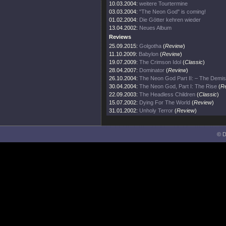
10.03.2004:
weitere Tourtermine
03.03.2004:
"The Neon God" is coming!
01.02.2004:
Die Götter kehren wieder
13.04.2002:
Neues Album
Reviews
25.09.2015:
Golgotha
(
Review
)
11.10.2009:
Babylon
(
Review
)
19.07.2009:
The Crimson Idol
(
Classic
)
28.04.2007:
Dominator
(
Review
)
26.10.2004:
The Neon God Part II: – The Demi
30.04.2004:
The Neon God, Part I: The Rise
(
R
22.09.2003:
The Headless Children
(
Classic
)
15.07.2002:
Dying For The World
(
Review
)
31.01.2002:
Unholy Terror
(
Review
)
© D