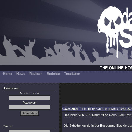
Home
News
Reviews
Berichte
Tourdaten
Anmeldung
Benutzername
Passwort
03.03.2004: "The Neon God" is coming! (W.A.S.P
Das neue W.A.S.P.-Album "The Neon God: Part On
Die Scheibe wurde in der Besetzung Blackie Lawl
Suche