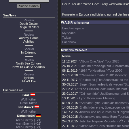
Der 2. Teil der "Neon God"-Story wird vorauss
Konzerte in Europa sind bislang nur auf der Ins
SiteNews
Review
W.A.S.P. im Internet
Death Dealer
Reign Of Steel
Bandhomepage
MySpace
Review
Twitter
Audrey Horne
Achilles
Facebook
Special
Mehr von W.A.S.P.
In Extremo
News
Review
11.12.2024:
"Album One Alive" Tour 2025
North Sea Echoes
26.10.2021:
Blut und Kreissäge zur Jubiläumsto
How To Cast A Shadow
06.11.2019:
"1984 To Headless"-Tour 2020
Review
27.01.2018:
"Chainsaw Charlie 2018" Videoclip
Ignition
20.11.2017:
"ReIdolized (The Soundtrack to the
All Will Die
30.05.2017:
Sagen Sommerfestivals wegen "Stud
27.02.2017:
"The Crimson Idol" Jubiläumstour!
Upcoming Live
23.01.2017:
"Crimson Idol" Jubiläumstour und Sp
Graz
13.11.2015:
Lyric Video zum Titelsong
Wolfmother
Rose Tattoo
01.09.2015:
"Scream" Lyric-Video als nächster
Innsbruck
14.08.2015:
Endlich der erste, überzeugende H
Wolfmother
14.07.2015:
Artwork und neue Infos zu "Golgoth
Dinkelsbühl
30.04.2015:
Albumnews und erste Euro-Tourdate
Arch Enemy (+21)
24.03.2015:
Jetzt bei Napalm Records - VÖ im 
Arch Enemy (+21)
27.11.2012:
"MEan Man" Chris Holmes mit Albu
Arch Enemy (+21)