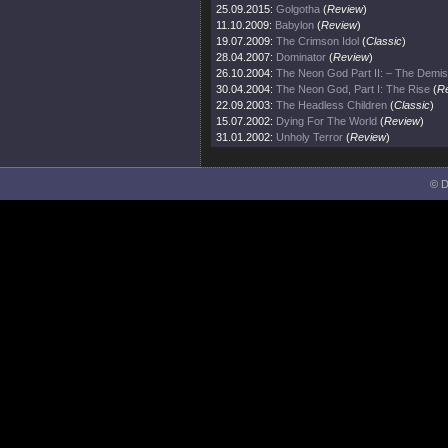
25.09.2015:
Golgotha
(
Review
)
11.10.2009:
Babylon
(
Review
)
19.07.2009:
The Crimson Idol
(
Classic
)
28.04.2007:
Dominator
(
Review
)
26.10.2004:
The Neon God Part II: – The Demi
30.04.2004:
The Neon God, Part I: The Rise
(
R
22.09.2003:
The Headless Children
(
Classic
)
15.07.2002:
Dying For The World
(
Review
)
31.01.2002:
Unholy Terror
(
Review
)
© D