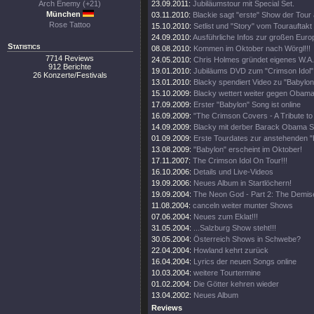
Arch Enemy (+21)
23.09.2011:
Jubiläumstour mit Special Set.
München
03.11.2010:
Blackie sagt "erste" Show der Tour 
Rose Tattoo
15.10.2010:
Setlist und "Story" vom Tourauftakt
24.09.2010:
Ausführliche Infos zur großen Euro
Statistics
08.08.2010:
Kommen im Oktober nach Wörgl!!!
7714 Reviews
24.05.2010:
Chris Holmes gründet eigenes W.A.S
912 Berichte
19.01.2010:
Jubiläums DVD zum "Crimson Idol"
26 Konzerte/Festivals
13.01.2010:
Blacky spendiert Video zu "Babylon
15.10.2009:
Blacky wettert weiter gegen Obama
17.09.2009:
Erster "Babylon" Song ist online
16.09.2009:
"The Crimson Covers - A Tribute t
14.09.2009:
Blacky mit derber Barack Obama S
01.09.2009:
Erste Tourdates zur anstehenden "
13.08.2009:
"Babylon" erscheint im Oktober!
17.11.2007:
The Crimson Idol On Tour!!!
16.10.2006:
Details und Live-Videos
19.09.2006:
Neues Album in Startlöchern!
19.09.2004:
The Neon God - Part 2: The Demis
11.08.2004:
canceln weiter munter Shows
07.06.2004:
Neues zum Eklat!!!
31.05.2004:
...Salzburg Show steht!!!
30.05.2004:
Österreich Shows in Schwebe?
22.04.2004:
Howland kehrt zurück
16.04.2004:
Lyrics der neuen Songs online
10.03.2004:
weitere Tourtermine
01.02.2004:
Die Götter kehren wieder
13.04.2002:
Neues Album
Reviews