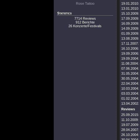
Rose Tattoo
19.01.2010:
13.01.2010:
Statistics
15.10.2009:
7714 Reviews
17.09.2009:
912 Berichte
16.09.2009:
26 Konzerte/Festivals
14.09.2009:
01.09.2009:
13.08.2009:
17.11.2007:
16.10.2006:
19.09.2006:
19.09.2004:
11.08.2004:
07.06.2004:
31.05.2004:
30.05.2004:
22.04.2004:
10.03.2004:
03.03.2004:
01.02.2004:
13.04.2002:
Reviews
25.09.2015:
11.10.2009:
19.07.2009:
28.04.2007:
26.10.2004:
30.04.2004: