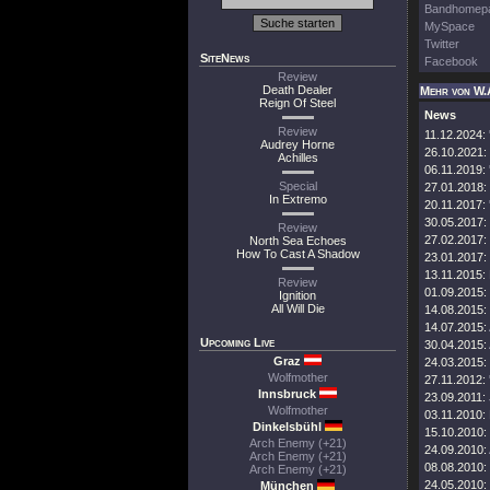
Bandhomep
MySpace
Twitter
SiteNews
Facebook
Review
Death Dealer
Mehr von W.
Reign Of Steel
News
Review
11.12.2024:
Audrey Horne
26.10.2021:
Achilles
06.11.2019:
Special
27.01.2018:
In Extremo
20.11.2017:
30.05.2017:
Review
27.02.2017:
North Sea Echoes
How To Cast A Shadow
23.01.2017:
13.11.2015:
Review
01.09.2015:
Ignition
All Will Die
14.08.2015:
14.07.2015:
Upcoming Live
30.04.2015:
Graz
24.03.2015:
Wolfmother
27.11.2012:
Innsbruck
23.09.2011:
Wolfmother
03.11.2010:
Dinkelsbühl
15.10.2010:
Arch Enemy (+21)
24.09.2010:
Arch Enemy (+21)
08.08.2010:
Arch Enemy (+21)
24.05.2010:
München