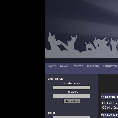
Home
News
Reviews
Berichte
Tourdaten
Anmeldung
Benutzername
Passwort
16.04.2004: 
Die Lyrics 
CD wird End
Suche
W.A.S.P. im I