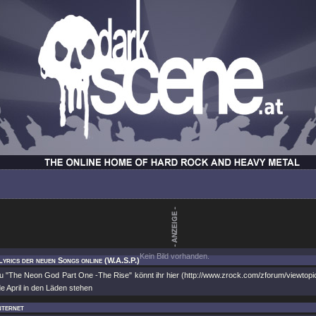
Kein Bild vorhanden.
Lyrics der neuen Songs online (W.A.S.P.)
zu "The Neon God Part One -The Rise" könnt ihr hier (http://www.zrock.com/zforum/viewtopi
e April in den Läden stehen
nternet