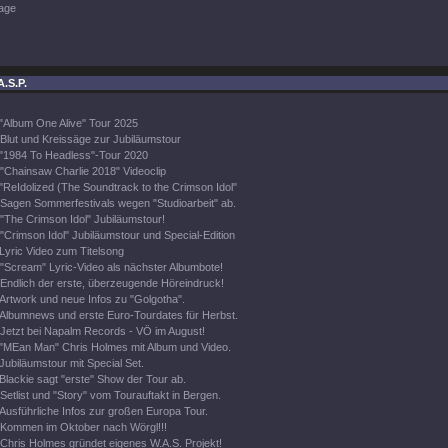
age
A.S.P.
"Album One Alive" Tour 2025
Blut und Kreissäge zur Jubiläumstour
"1984 To Headless"-Tour 2020
"Chainsaw Charlie 2018" Videoclip
"ReIdolized (The Soundtrack to the Crimson Idol"
Sagen Sommerfestivals wegen "Studioarbeit" ab.
"The Crimson Idol" Jubiläumstour!
"Crimson Idol" Jubiläumstour und Special-Edition
Lyric Video zum Titelsong
"Scream" Lyric-Video als nächster Albumbote!
Endlich der erste, überzeugende Höreindruck!
Artwork und neue Infos zu "Golgotha".
Albumnews und erste Euro-Tourdates für Herbst.
Jetzt bei Napalm Records - VÖ im August!
"MEan Man" Chris Holmes mit Album und Video.
Jubiläumstour mit Special Set.
Blackie sagt "erste" Show der Tour ab.
Setlist und "Story" vom Tourauftakt in Bergen.
Ausführliche Infos zur großen Europa Tour.
Kommen im Oktober nach Wörgl!!!
Chris Holmes gründet eigenes W.A.S. Projekt!