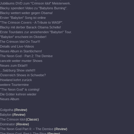
Jubiläums DVD zum "Crimson Idol" Meisterwerk.
Blacky spendiert Video zu "Babylons Burning".
Blacky wettert weiter gegen Obama!
Erster "Babylon" Song ist online
"The Crimson Covers - A Tribute to WASP".
Blacky mit derber Barack Obama Schelte!
Erste Tourdates zur anstehenden "Babylon" Tour.
"Babylon" erscheint im Oktober!
The Crimson Idol On Tour!!!
Details und Live-Videos
Neues Album in Startlöchern!
The Neon God - Part 2: The Demise
canceln weiter munter Shows
Neues zum Eklat!!!
...Salzburg Show steht!!!
Österreich Shows in Schwebe?
Howland kehrt zurück
weitere Tourtermine
"The Neon God" is coming!
Die Götter kehren wieder
Neues Album
Golgotha
(
Review
)
Babylon
(
Review
)
The Crimson Idol
(
Classic
)
Dominator
(
Review
)
The Neon God Part II: – The Demise
(
Review
)
The Neon God, Part I: The Rise
(
Review
)