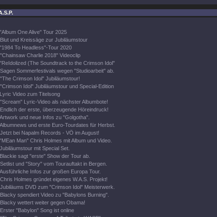
A.S.P.
"Album One Alive" Tour 2025
Blut und Kreissäge zur Jubiläumstour
"1984 To Headless"-Tour 2020
"Chainsaw Charlie 2018" Videoclip
"ReIdolized (The Soundtrack to the Crimson Idol"
Sagen Sommerfestivals wegen "Studioarbeit" ab.
"The Crimson Idol" Jubiläumstour!
"Crimson Idol" Jubiläumstour und Special-Edition
Lyric Video zum Titelsong
"Scream" Lyric-Video als nächster Albumbote!
Endlich der erste, überzeugende Höreindruck!
Artwork und neue Infos zu "Golgotha".
Albumnews und erste Euro-Tourdates für Herbst.
Jetzt bei Napalm Records - VÖ im August!
"MEan Man" Chris Holmes mit Album und Video.
Jubiläumstour mit Special Set.
Blackie sagt "erste" Show der Tour ab.
Setlist und "Story" vom Tourauftakt in Bergen.
Ausführliche Infos zur großen Europa Tour.
Chris Holmes gründet eigenes W.A.S. Projekt!
Jubiläums DVD zum "Crimson Idol" Meisterwerk.
Blacky spendiert Video zu "Babylons Burning".
Blacky wettert weiter gegen Obama!
Erster "Babylon" Song ist online