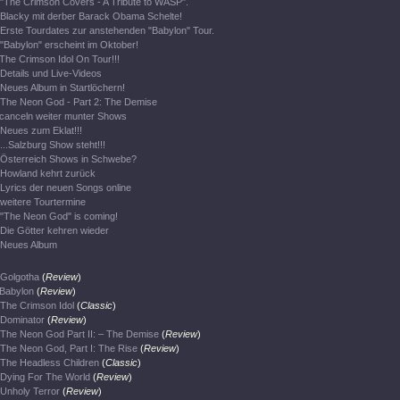
"The Crimson Covers - A Tribute to WASP".
Blacky mit derber Barack Obama Schelte!
Erste Tourdates zur anstehenden "Babylon" Tour.
"Babylon" erscheint im Oktober!
The Crimson Idol On Tour!!!
Details und Live-Videos
Neues Album in Startlöchern!
The Neon God - Part 2: The Demise
canceln weiter munter Shows
Neues zum Eklat!!!
...Salzburg Show steht!!!
Österreich Shows in Schwebe?
Howland kehrt zurück
Lyrics der neuen Songs online
weitere Tourtermine
"The Neon God" is coming!
Die Götter kehren wieder
Neues Album
Golgotha
(
Review
)
Babylon
(
Review
)
The Crimson Idol
(
Classic
)
Dominator
(
Review
)
The Neon God Part II: – The Demise
(
Review
)
The Neon God, Part I: The Rise
(
Review
)
The Headless Children
(
Classic
)
Dying For The World
(
Review
)
Unholy Terror
(
Review
)