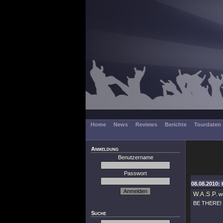
Home
News
Reviews
Berichte
Tourdaten
Anmeldung
Benutzername
Passwort
08.08.2010: 
W.A.S.P.
we
BE THERE!
Suche