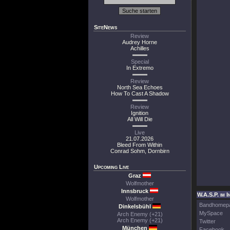
SiteNews
Review
Audrey Horne
Achilles
Special
In Extremo
Review
North Sea Echoes
How To Cast A Shadow
Review
Ignition
All Will Die
Live
21.07.2026
Bleed From Within
Conrad Sohm, Dornbirn
Upcoming Live
Graz
Wolfmother
Innsbruck
W.A.S.P. im I
Wolfmother
Bandhomep
Dinkelsbühl
MySpace
Arch Enemy (+21)
Arch Enemy (+21)
Twitter
München
Facebook