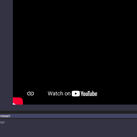
nternet
age