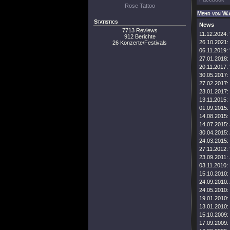
Rose Tattoo
Mehr von W.
Statistics
News
7713 Reviews
11.12.2024:
912 Berichte
26.10.2021:
26 Konzerte/Festivals
06.11.2019:
27.01.2018:
20.11.2017:
30.05.2017:
27.02.2017:
23.01.2017:
13.11.2015:
01.09.2015:
14.08.2015:
14.07.2015:
30.04.2015:
24.03.2015:
27.11.2012:
23.09.2011:
03.11.2010:
15.10.2010:
24.09.2010:
24.05.2010:
19.01.2010:
13.01.2010:
15.10.2009:
17.09.2009: