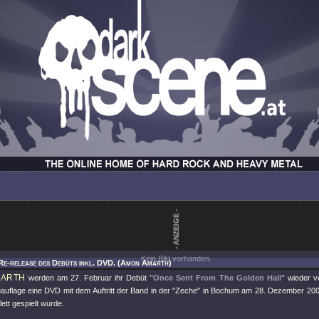
Kein Bild vorhanden.
Re-release des Debüts inkl. DVD. (Amon Amarth)
MARTH
werden am 27. Februar ihr Debüt
"Once Sent From The Golden Hall"
wieder ve
uauflage eine DVD mit dem Auftritt der Band in der "Zeche" in Bochum am 28. Dezember 200
tt gespielt wurde.