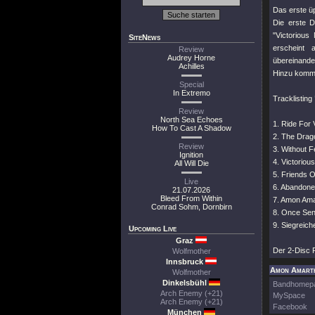
Das erste üp
Die erste 
"Victorious
SiteNews
erscheint 
Review
Audrey Horne
übereinande
Achilles
Hinzu kommt 
Special
In Extremo
Tracklisting
Review
North Sea Echoes
1. Ride For
How To Cast A Shadow
2. The Drag
Review
3. Without F
Ignition
4. Victoriou
All Will Die
5. Friends 
Live
6. Abandon
21.07.2026
Bleed From Within
7. Amon Ama
Conrad Sohm, Dornbirn
8. Once Sen
9. Siegreic
Upcoming Live
Graz
Der 2-Disc 
Wolfmother
Innsbruck
Amon Amarth
Wolfmother
Dinkelsbühl
Bandhomep
Arch Enemy (+21)
MySpace
Arch Enemy (+21)
Facebook
München