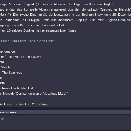
pige Re-release Digipak (drei weitere Alben werden folgen) stellt sich wie folgt auf:
Disc enthält das komplette Album remastered plus den Bonustrack
"Siegreicher Marsch"
 March"
)! Die zweite Disc enhält die Liveaufnahme der Bochum-Show vom 28. Dezembe
als hübsches 2-CD-Digipak mit ausklappbarem Pop-Up. Alle vier Digipak-Neuauf
rgelegt ein großes zusammenhängendes Bild.
ein 16-seitiges Booklet mit interessanten Liner Notes.
"Once Sent From The Golden Hall"
:
 Vengeance
ons´ Flight Across The Waves
ear
s March
Of The Suncross
ed
rth
t From The Golden Hall
her Marsch (German version of Victorious March)
Re-Issue erscheint am 27. Februar!
 im Internet
age