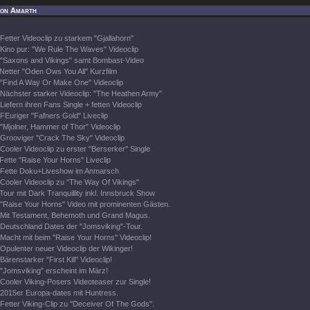
mon Amarth
Fetter Videoclip zu starkem "Gjallahorn"
Kino pur: "We Rule The Waves" Videoclip
"Saxons and Vikings" samt Bombast-Video
Netter "Oden Ows You All" Kurzfilm
"Find A Way Or Make One" Videoclip
Nächster starker Videoclip: "The Heathen Army"
Liefern ihren Fans Single + fetten Videoclip
FEuriger "Fafners Gold" Liveclip
"Mjolner, Hammer of Thor" Videoclip
Grooviger "Crack The Sky" Videoclip
Cooler Videoclip zu erster "Berserker" Single
Fette "Raise Your Horns" Liveclip
Fette Doku+Liveshow im Anmarsch
Cooler Videoclip zu "The Way Of Vikings"
Tour mit Dark Tranquillity inkl. Innsbruck Show
"Raise Your Horns" Video mit prominenten Gästen.
Mit Testament, Behemoth und Grand Magus.
Deutschland Dates der "Jomsviking"-Tour.
Macht mit beim "Raise Your Horns" Videoclip!
Opulenter neuer Videoclip der Wikinger!
Bärenstarker "First Kill" Videoclip!
"Jomsviking" erscheint im März!
Cooler Viking-Posers Videoteaser zur Single!
2015er Europa-dates mit Huntress.
Fetter Viking-Clip zu "Deceiver Of The Gods".