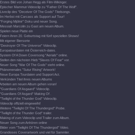
Erstes Bild von Johan Hegg als Film-Wikinger.
Epischer Mammut-Videoclip zu "Father Of The Wolf".
Liveclip des "Deceiver Of The Gods" Titelsongs.
Im Herbst mit Carcass als Support auf Tour!
"Forging Mjölnir" Doku und neuer Song.
Messiah Marcolin zu Gast am neuen Album.
Spielen neue Platte ein
Feiern ihren 20. Geburtstag mit fünf speziellen Shows!
Mit eigener Biersorte
"Destroyer Of The Universe" Videoclip.
Europatourdaten mit Österreich-dates.
System Of A Down Coversong "Aerials" online.
Stellen den nächsten Hieb "Slaves Of Fear" vor.
Neuer Song "War Of The Gods" steht online.
Phänomenales "Sutur Rising" Artwork!
Neue Europa Tourdaten und Support Act.
Verkünden Titel ihres neuen Albums
Arbeiten am neuen Album gehen voran!
"Guardians Of Asgaard" Videoclip.
"Guardians Of Asgard" Making Of .
"Twilight of the Thunder God" Videoclip.
Videoclip offiziell eingeweiht!
Weitere "Twilight Of The Thundergod" Probe.
"Twilight of the Thunder God" trailer.
Making of zum Videoclip und Trailer zum Album.
Neuer Song zum Anhören online
Bilder vom "Twilight Of The Thundergod" Video.
Grandioses Coverartwork und viel für Sammler.