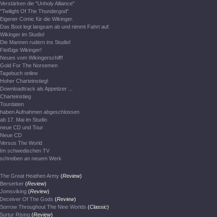
Verstärken die "Unholy Alliance"
"Twilight Of The Thundergod"
Eigener Comic für die Wikinger.
Das Boot legt langsam ab und nimmt Fahrt auf.
Wikinger im Studio!
Die Mannen rudern ins Studio!
Fleißige Wikinger!
Neues vom Wikingerschiff!
Gold For The Norsemen
Tagebuch online
Hoher Charteinstieg!
Downloadtrack als Appetizer ...
Charteinstieg
Tourdaten
haben Aufnahmen abgeschlossen
ab 17. Mai im Studio
neue CD und Tour
Neue CD
Versus The World
Im schwedischen TV
schreiben an neuem Werk
The Great Heathen Army
(
Review
)
Berserker
(
Review
)
Jomsviking
(
Review
)
Deceiver Of The Gods
(
Review
)
Sorrow Throughout The Nine Worlds
(
Classic
)
Surtur Rising
(
Review
)