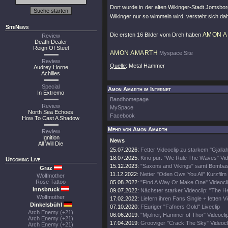
Dort wurde in der alten Wikinger-Stadt Jomsbo
Wikinger nur so wimmeln wird, versteht sich dah
SiteNews
AMON 
Die ersten 16 Bilder vom Dreh haben
Review
Death Dealer
Reign Of Steel
AMON AMARTH
Myspace Site
Review
Quelle
: Metal Hammer
Audrey Horne
Achilles
Special
Amon Amarth im Internet
In Extremo
Bandhomepage
Review
MySpace
North Sea Echoes
Facebook
How To Cast A Shadow
Mehr von Amon Amarth
Review
Ignition
News
All Will Die
25.07.2026:
Fetter Videoclip zu starkem "Gjalla
18.07.2025:
Kino pur: "We Rule The Waves" Vid
Upcoming Live
15.12.2023:
"Saxons and Vikings" samt Bombas
Graz
11.12.2022:
Netter "Oden Ows You All" Kurzfilm
Wolfmother
Rose Tattoo
05.08.2022:
"Find A Way Or Make One" Videocl
Innsbruck
09.07.2022:
Nächster starker Videoclip: "The 
Wolfmother
17.02.2022:
Liefern ihren Fans Single + fetten V
Dinkelsbühl
07.10.2020:
FEuriger "Fafners Gold" Liveclip
Arch Enemy (+21)
06.06.2019:
"Mjolner, Hammer of Thor" Videocli
Arch Enemy (+21)
17.04.2019:
Grooviger "Crack The Sky" Videocl
Arch Enemy (+21)