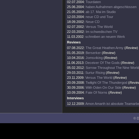
02.07.2004:
Tourdaten
25.06.2004:
haben Aufnahmen abgeschlossen
21.05.2004:
ab 17. Mai im Studio
12.03.2004:
neue CD und Tour
18.09.2002:
Neue CD
02.07.2002:
Versus The World
22.03.2002:
Im schwedischen TV
11.03.2002:
schreiben an neuem Werk
Reviews
07.08.2022:
The Great Heathen Army
(
Review
)
01.05.2019:
Berserker
(
Review
)
10.04.2016:
Jomsviking
(
Review
)
11.06.2013:
Deceiver Of The Gods
(
Review
)
05.02.2012:
Sorrow Throughout The Nine Worl
29.03.2011:
Surtur Rising
(
Review
)
23.11.2009:
Versus The World
(
Review
)
20.09.2008:
Twilight Of The Thundergod
(
Revie
30.09.2006:
With Oden On Our Side
(
Review
)
10.09.2004:
Fate Of Norns
(
Review
)
Interviews
12.12.2009:
Amon Amarth ist absolute Teamarbei
© D