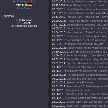
Arch Enemy (+21)
20.03.2019:
Cooler Videoclip zu erster "Berserk
München
03.11.2018:
Fette "Raise Your Horns" Liveclip
Rose Tattoo
22.09.2018:
Fette Doku+Liveshow im Anmarsch
14.07.2017:
Cooler Videoclip zu "The Way Of Vi
Statistics
23.11.2016:
Tour mit Dark Tranquillity inkl. Inn
7714 Reviews
20.09.2016:
"Raise Your Horns" Video mit prom
912 Berichte
18.07.2016:
Mit Testament, Behemoth und Gra
26 Konzerte/Festivals
02.05.2016:
Deutschland Dates der "Jomsviking
21.04.2016:
Macht mit beim "Raise Your Horns" 
16.03.2016:
Opulenter neuer Videoclip der Wiki
01.02.2016:
Bärenstarker "First Kill" Videoclip!
25.01.2016:
"Jomsviking" erscheint im März!
21.01.2016:
Cooler Viking-Posers Videoteaser z
17.10.2014:
2015er Europa-dates mit Huntress.
21.09.2014:
Fetter Viking-Clip zu "Deceiver Of
05.02.2014:
Erstes Bild von Johan Hegg als Fil
19.01.2014:
Epischer Mammut-Videoclip zu "Fat
10.06.2013:
Liveclip des "Deceiver Of The Gods
09.06.2013:
Im Herbst mit Carcass als Support 
23.05.2013:
"Forging Mjölnir" Doku und neuer S
04.02.2013:
Messiah Marcolin zu Gast am neue
07.01.2013:
Spielen neue Platte ein
31.01.2012:
Feiern ihren 20. Geburtstag mit fün
29.08.2011:
Mit eigener Biersorte
29.06.2011:
"Destroyer Of The Universe" Videoc
01.06.2011:
Europatourdaten mit Österreich-dat
23.03.2011:
System Of A Down Coversong "Aeria
14.02.2011:
Stellen den nächsten Hieb "Slaves O