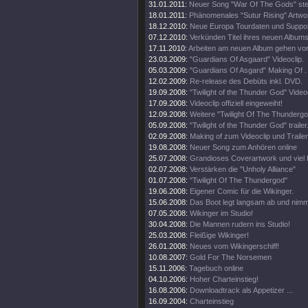
31.01.2011:
Neuer Song "War Of The Gods" steh
18.01.2011:
Phänomenales "Sutur Rising" Artwo
18.12.2010:
Neue Europa Tourdaten und Suppor
07.12.2010:
Verkünden Titel ihres neuen Album
17.11.2010:
Arbeiten am neuen Album gehen vo
23.03.2009:
"Guardians Of Asgaard" Videoclip.
05.03.2009:
"Guardians Of Asgard" Making Of .
12.02.2009:
Re-release des Debüts inkl. DVD.
19.09.2008:
"Twilight of the Thunder God" Videoc
17.09.2008:
Videoclip offiziell eingeweiht!
12.09.2008:
Weitere "Twilight Of The Thundergo
05.09.2008:
"Twilight of the Thunder God" trailer
02.09.2008:
Making of zum Videoclip und Traile
19.08.2008:
Neuer Song zum Anhören online
25.07.2008:
Grandioses Coverartwork und viel 
02.07.2008:
Verstärken die "Unholy Alliance"
01.07.2008:
"Twilight Of The Thundergod"
19.06.2008:
Eigener Comic für die Wikinger.
15.06.2008:
Das Boot legt langsam ab und nimmt
07.05.2008:
Wikinger im Studio!
30.04.2008:
Die Mannen rudern ins Studio!
25.03.2008:
Fleißige Wikinger!
26.01.2008:
Neues vom Wikingerschiff!
10.08.2007:
Gold For The Norsemen
15.11.2006:
Tagebuch online
04.10.2006:
Hoher Charteinstieg!
16.08.2006:
Downloadtrack als Appetizer ...
16.09.2004:
Charteinstieg