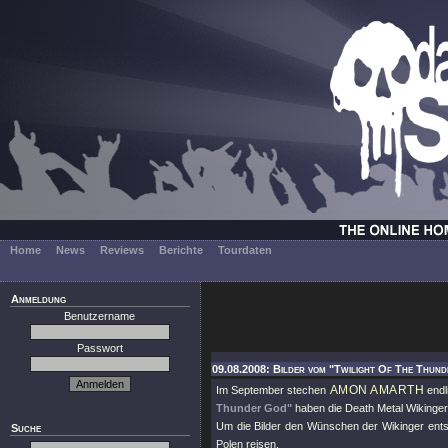
Home
News
Reviews
Berichte
Tourdaten
Anmeldung
Benutzername
Passwort
09.08.2008: Bilder vom "Twilight Of The Thun
AMON AMARTH
Im September stechen
endl
Thunder God"
haben die Death Metal Wikinger 
Um die Bilder den Wünschen der Wikinger ent
Suche
Polen reisen.