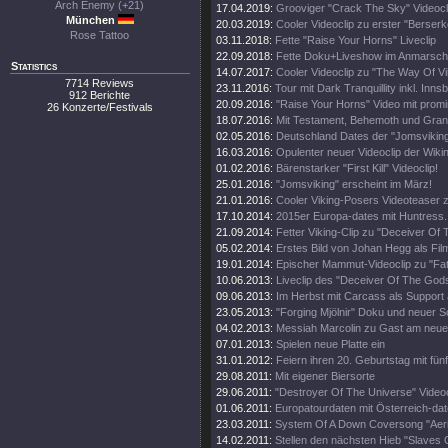
Arch Enemy (+21)
17.04.2019:
Grooviger "Crack The Sky" Videocl
München
20.03.2019:
Cooler Videoclip zu erster "Berserk
Rose Tattoo
03.11.2018:
Fette "Raise Your Horns" Liveclip
22.09.2018:
Fette Doku+Liveshow im Anmarsch
Statistics
14.07.2017:
Cooler Videoclip zu "The Way Of Vi
7714 Reviews
23.11.2016:
Tour mit Dark Tranquillity inkl. Inn
912 Berichte
20.09.2016:
"Raise Your Horns" Video mit prom
26 Konzerte/Festivals
18.07.2016:
Mit Testament, Behemoth und Gra
02.05.2016:
Deutschland Dates der "Jomsviking
16.03.2016:
Opulenter neuer Videoclip der Wiki
01.02.2016:
Bärenstarker "First Kill" Videoclip!
25.01.2016:
"Jomsviking" erscheint im März!
21.01.2016:
Cooler Viking-Posers Videoteaser z
17.10.2014:
2015er Europa-dates mit Huntress.
21.09.2014:
Fetter Viking-Clip zu "Deceiver Of
05.02.2014:
Erstes Bild von Johan Hegg als Fil
19.01.2014:
Epischer Mammut-Videoclip zu "Fat
10.06.2013:
Liveclip des "Deceiver Of The Gods
09.06.2013:
Im Herbst mit Carcass als Support 
23.05.2013:
"Forging Mjölnir" Doku und neuer S
04.02.2013:
Messiah Marcolin zu Gast am neue
07.01.2013:
Spielen neue Platte ein
31.01.2012:
Feiern ihren 20. Geburtstag mit fün
29.08.2011:
Mit eigener Biersorte
29.06.2011:
"Destroyer Of The Universe" Videoc
01.06.2011:
Europatourdaten mit Österreich-dat
23.03.2011:
System Of A Down Coversong "Aeria
14.02.2011:
Stellen den nächsten Hieb "Slaves O