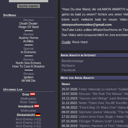
"Hast Du eine Wand, die mit AMON AMARTH und
gehst du bald zu einem? Schick uns einen Vi
SiteNews
könnt euch vielleicht bald im neuen Video
Review
Death Dealer
raiseyourhornsvideo@gmail.com
.
Reign Of Steel
YouTube-Links sollten #RaiseYourHorns im Titel
Review
Das Video wird voraussichtlich im Juni erschein
Audrey Horne
Achilles
Quelle
: Rock Hard
Special
In Extremo
Amon Amarth im Internet
Review
Bandhomepage
North Sea Echoes
MySpace
How To Cast A Shadow
Facebook
Review
Ignition
Mehr von Amon Amarth
All Will Die
News
25.07.2026:
Fetter Videoclip zu starkem "Gjalla
Upcoming Live
18.07.2025:
Kino pur: "We Rule The Waves" Vid
Graz
15.12.2023:
"Saxons and Vikings" samt Bombas
Wolfmother
Rose Tattoo
11.12.2022:
Netter "Oden Ows You All" Kurzfilm
Innsbruck
05.08.2022:
"Find A Way Or Make One" Videocl
Wolfmother
09.07.2022:
Nächster starker Videoclip: "The 
Dinkelsbühl
17.02.2022:
Liefern ihren Fans Single + fetten V
Arch Enemy (+21)
07.10.2020:
FEuriger "Fafners Gold" Liveclip
Arch Enemy (+21)
06.06.2019:
"Mjolner, Hammer of Thor" Videocli
Arch Enemy (+21)