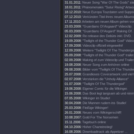
31.01.2011:
Neuer Song "War Of The Gods" steh
18.01.2011:
Phänomenales "Sutur Rising" Artwo
18.12.2010:
Neue Europa Tourdaten und Suppor
07.12.2010:
Verkünden Titel ihres neuen Album
17.11.2010:
Arbeiten am neuen Album gehen vo
23.03.2009:
"Guardians Of Asgaard" Videoclip.
05.03.2009:
"Guardians Of Asgard" Making Of .
12.02.2009:
Re-release des Debüts inkl. DVD.
19.09.2008:
"Twilight of the Thunder God" Videoc
17.09.2008:
Videoclip offiziell eingeweiht!
12.09.2008:
Weitere "Twilight Of The Thundergo
05.09.2008:
"Twilight of the Thunder God" trailer
02.09.2008:
Making of zum Videoclip und Traile
19.08.2008:
Neuer Song zum Anhören online
09.08.2008:
Bilder vom "Twilight Of The Thunde
25.07.2008:
Grandioses Coverartwork und viel 
02.07.2008:
Verstärken die "Unholy Alliance"
01.07.2008:
"Twilight Of The Thundergod"
19.06.2008:
Eigener Comic für die Wikinger.
15.06.2008:
Das Boot legt langsam ab und nimmt
07.05.2008:
Wikinger im Studio!
30.04.2008:
Die Mannen rudern ins Studio!
25.03.2008:
Fleißige Wikinger!
26.01.2008:
Neues vom Wikingerschiff!
10.08.2007:
Gold For The Norsemen
15.11.2006:
Tagebuch online
04.10.2006:
Hoher Charteinstieg!
16.08.2006:
Downloadtrack als Appetizer ...