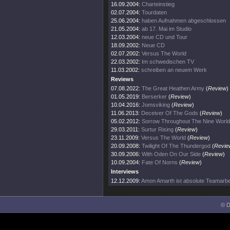
16.09.2004:
Charteinstieg
02.07.2004:
Tourdaten
25.06.2004:
haben Aufnahmen abgeschlossen
21.05.2004:
ab 17. Mai im Studio
12.03.2004:
neue CD und Tour
18.09.2002:
Neue CD
02.07.2002:
Versus The World
22.03.2002:
Im schwedischen TV
11.03.2002:
schreiben an neuem Werk
Reviews
07.08.2022:
The Great Heathen Army
(
Review
)
01.05.2019:
Berserker
(
Review
)
10.04.2016:
Jomsviking
(
Review
)
11.06.2013:
Deceiver Of The Gods
(
Review
)
05.02.2012:
Sorrow Throughout The Nine Worl
29.03.2011:
Surtur Rising
(
Review
)
23.11.2009:
Versus The World
(
Review
)
20.09.2008:
Twilight Of The Thundergod
(
Revie
30.09.2006:
With Oden On Our Side
(
Review
)
10.09.2004:
Fate Of Norns
(
Review
)
Interviews
12.12.2009:
Amon Amarth ist absolute Teamarbei
© D