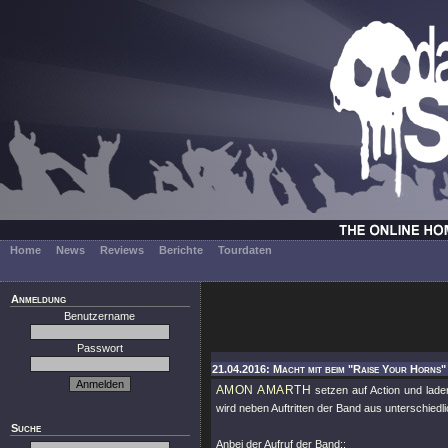
Home
News
Reviews
Berichte
Tourdaten
Anmeldung
Benutzername
Passwort
21.04.2016: Macht mit beim "Raise Your Horns"
AMON AMARTH
setzen auf Action und lade
wird neben Auftritten der Band aus unterschiedl
Suche
Anbei der Aufruf der Band::