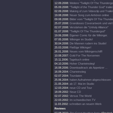
12.09.2008:
Weitere "Twilight Of The Thundergo
05.09.2008:
"Twilight of the Thunder God" trailer
02.09.2008:
Making of zum Videoclip und Traile
19.08.2008:
Neuer Song zum Anhören online
09.08.2008:
Bilder vom "Twilight Of The Thunde
25.07.2008:
Grandioses Coverartwork und viel 
02.07.2008:
Verstärken die "Unholy Alliance"
01.07.2008:
"Twilight Of The Thundergod"
19.06.2008:
Eigener Comic für die Wikinger.
07.05.2008:
Wikinger im Studio!
30.04.2008:
Die Mannen rudern ins Studio!
25.03.2008:
Fleißige Wikinger!
26.01.2008:
Neues vom Wikingerschiff!
10.08.2007:
Gold For The Norsemen
15.11.2006:
Tagebuch online
04.10.2006:
Hoher Charteinstieg!
16.08.2006:
Downloadtrack als Appetizer ...
16.09.2004:
Charteinstieg
02.07.2004:
Tourdaten
25.06.2004:
haben Aufnahmen abgeschlossen
21.05.2004:
ab 17. Mai im Studio
12.03.2004:
neue CD und Tour
18.09.2002:
Neue CD
02.07.2002:
Versus The World
22.03.2002:
Im schwedischen TV
11.03.2002:
schreiben an neuem Werk
Reviews