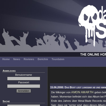
Home
News
Reviews
Berichte
Tourdaten
Anmeldung
Benutzername
Passwort
15.06.2008: Das Boot legt langsam ab und nim
AMON AMARTH
Die Wikinger von
geben beka
haben. Momentan befindet sich das Album bei P
Ende des Jahres über Metal Blade Records nich
Suche
Satz, dass sie
"sicher sind, dass dieses Album d