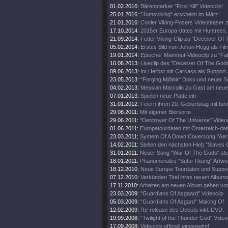
01.02.2016:
Bärenstarker "First Kill" Videoclip!
25.01.2016:
"Jomsviking" erscheint im März!
21.01.2016:
Cooler Viking-Posers Videoteaser z
17.10.2014:
2015er Europa-dates mit Huntress.
21.09.2014:
Fetter Viking-Clip zu "Deceiver Of
05.02.2014:
Erstes Bild von Johan Hegg als Fil
19.01.2014:
Epischer Mammut-Videoclip zu "Fat
10.06.2013:
Liveclip des "Deceiver Of The Gods
09.06.2013:
Im Herbst mit Carcass als Support 
23.05.2013:
"Forging Mjölnir" Doku und neuer S
04.02.2013:
Messiah Marcolin zu Gast am neue
07.01.2013:
Spielen neue Platte ein
31.01.2012:
Feiern ihren 20. Geburtstag mit fün
29.08.2011:
Mit eigener Biersorte
29.06.2011:
"Destroyer Of The Universe" Videoc
01.06.2011:
Europatourdaten mit Österreich-dat
23.03.2011:
System Of A Down Coversong "Aeria
14.02.2011:
Stellen den nächsten Hieb "Slaves O
31.01.2011:
Neuer Song "War Of The Gods" steh
18.01.2011:
Phänomenales "Sutur Rising" Artwo
18.12.2010:
Neue Europa Tourdaten und Suppor
07.12.2010:
Verkünden Titel ihres neuen Album
17.11.2010:
Arbeiten am neuen Album gehen vo
23.03.2009:
"Guardians Of Asgaard" Videoclip.
05.03.2009:
"Guardians Of Asgard" Making Of .
12.02.2009:
Re-release des Debüts inkl. DVD.
19.09.2008:
"Twilight of the Thunder God" Videoc
17.09.2008:
Videoclip offiziell eingeweiht!