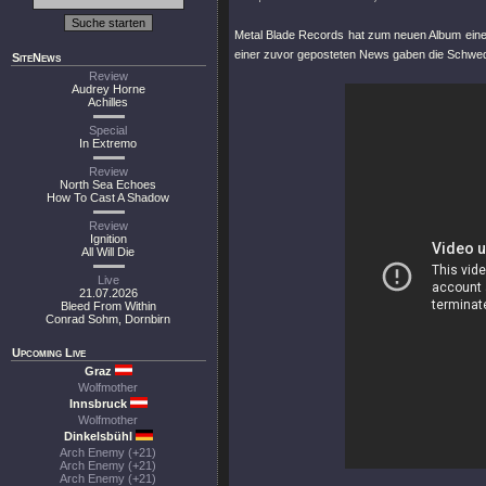
Metal Blade Records hat zum neuen Album ein
einer zuvor geposteten News gaben die Schwede
SiteNews
Review
Audrey Horne
Achilles
Special
In Extremo
Review
North Sea Echoes
How To Cast A Shadow
Review
Ignition
All Will Die
Live
21.07.2026
Bleed From Within
Conrad Sohm, Dornbirn
Upcoming Live
Graz
Wolfmother
Innsbruck
Wolfmother
Dinkelsbühl
Arch Enemy (+21)
Arch Enemy (+21)
Arch Enemy (+21)