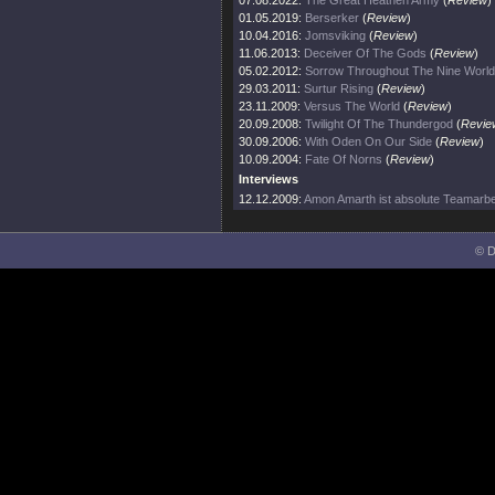
07.08.2022:
The Great Heathen Army
(
Review
)
01.05.2019:
Berserker
(
Review
)
10.04.2016:
Jomsviking
(
Review
)
11.06.2013:
Deceiver Of The Gods
(
Review
)
05.02.2012:
Sorrow Throughout The Nine Worl
29.03.2011:
Surtur Rising
(
Review
)
23.11.2009:
Versus The World
(
Review
)
20.09.2008:
Twilight Of The Thundergod
(
Revie
30.09.2006:
With Oden On Our Side
(
Review
)
10.09.2004:
Fate Of Norns
(
Review
)
Interviews
12.12.2009:
Amon Amarth ist absolute Teamarbei
© D