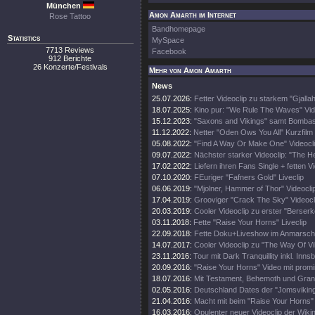
München
Amon Amarth im Internet
Rose Tattoo
Bandhomepage
Statistics
MySpace
7713 Reviews
Facebook
912 Berichte
26 Konzerte/Festivals
Mehr von Amon Amarth
News
25.07.2026:
Fetter Videoclip zu starkem "Gjalla
18.07.2025:
Kino pur: "We Rule The Waves" Vid
15.12.2023:
"Saxons and Vikings" samt Bombas
11.12.2022:
Netter "Oden Ows You All" Kurzfilm
05.08.2022:
"Find A Way Or Make One" Videocl
09.07.2022:
Nächster starker Videoclip: "The 
17.02.2022:
Liefern ihren Fans Single + fetten V
07.10.2020:
FEuriger "Fafners Gold" Liveclip
06.06.2019:
"Mjolner, Hammer of Thor" Videocli
17.04.2019:
Grooviger "Crack The Sky" Videocl
20.03.2019:
Cooler Videoclip zu erster "Berserk
03.11.2018:
Fette "Raise Your Horns" Liveclip
22.09.2018:
Fette Doku+Liveshow im Anmarsch
14.07.2017:
Cooler Videoclip zu "The Way Of Vi
23.11.2016:
Tour mit Dark Tranquillity inkl. Inn
20.09.2016:
"Raise Your Horns" Video mit prom
18.07.2016:
Mit Testament, Behemoth und Gra
02.05.2016:
Deutschland Dates der "Jomsviking
21.04.2016:
Macht mit beim "Raise Your Horns" 
16.03.2016:
Opulenter neuer Videoclip der Wiki