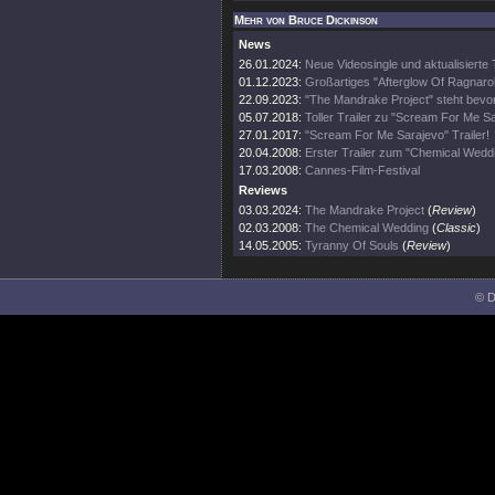
Mehr von Bruce Dickinson
News
26.01.2024:
Neue Videosingle und aktualisierte
01.12.2023:
Großartiges "Afterglow Of Ragnaro
22.09.2023:
"The Mandrake Project" steht bevor
05.07.2018:
Toller Trailer zu "Scream For Me S
27.01.2017:
"Scream For Me Sarajevo" Trailer!
20.04.2008:
Erster Trailer zum "Chemical Weddi
17.03.2008:
Cannes-Film-Festival
Reviews
03.03.2024:
The Mandrake Project
(
Review
)
02.03.2008:
The Chemical Wedding
(
Classic
)
14.05.2005:
Tyranny Of Souls
(
Review
)
© D