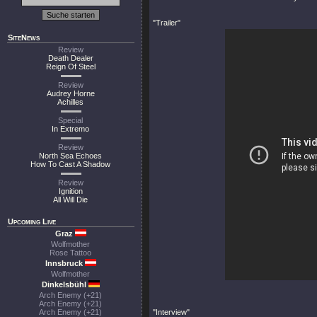
"Trailer"
SiteNews
Review
Death Dealer
Reign Of Steel
Review
Audrey Horne
Achilles
Special
In Extremo
Review
North Sea Echoes
How To Cast A Shadow
Review
Ignition
All Will Die
Upcoming Live
Graz
Wolfmother
Rose Tattoo
Innsbruck
Wolfmother
Dinkelsbühl
Arch Enemy (+21)
Arch Enemy (+21)
Arch Enemy (+21)
"Interview"