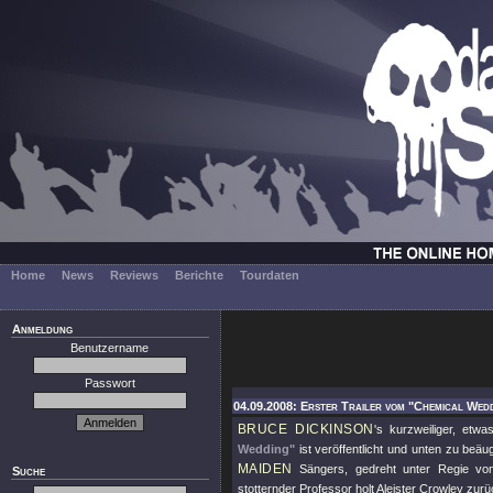
Home
News
Reviews
Berichte
Tourdaten
Anmeldung
Benutzername
Passwort
04.09.2008: Erster Trailer vom "Chemical Wedd
BRUCE DICKINSON
's kurzweiliger, et
Wedding"
ist veröffentlicht und unten zu beä
MAIDEN
Sängers, gedreht unter Regie von
Suche
stotternder Professor holt Aleister Crowley zur