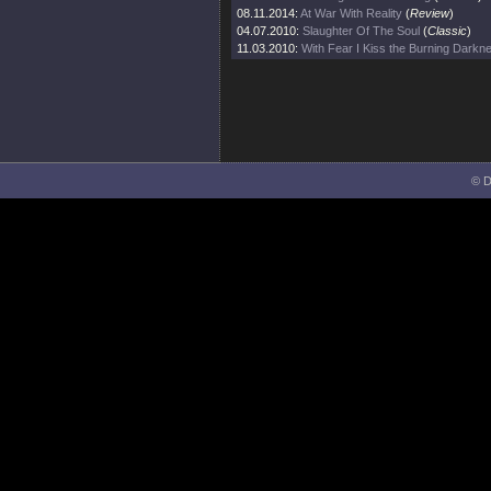
08.11.2014:
At War With Reality
(
Review
)
04.07.2010:
Slaughter Of The Soul
(
Classic
)
11.03.2010:
With Fear I Kiss the Burning Darkn
© D