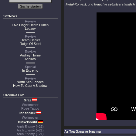
Metal-Kontext, und brauchte selbstverständlich 
SiteNews
Review
Five Finger Death Punch
Legacy
Review
Death Dealer
Reign Of Steel
Review
Audrey Horne
Achilles
Special
In Extremo
Review
North Sea Echoes
How To Cast A Shadow
Upcoming Live
Graz
Wolfmother
Rose Tattoo
Innsbruck
Wolfmother
Dinkelsbühl
Arch Enemy (+21)
Arch Enemy (+21)
At The Gates im Internet
Arch Enemy (+21)