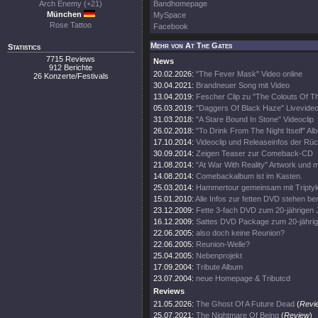
Arch Enemy (+21)
Bandhomepage
München
MySpace
Rose Tattoo
Facebook
Mehr von At The Gates
Statistics
7715 Reviews
News
912 Berichte
20.02.2026:
"The Fever Mask" Video online
26 Konzerte/Festivals
30.04.2021:
Brandneuer Song mit Video
13.04.2019:
Fescher Clip zu "The Colouts Of T
05.03.2019:
"Daggers Of Black Haze" Livevide
31.03.2018:
"A Stare Bound In Stone" Videoclip
26.02.2018:
"To Drink From The Night Itself" Al
17.10.2014:
Videoclip und Releaseinfos der Rü
30.09.2014:
Zeigen Teaser zur Comeback-CD
21.08.2014:
"At War With Reality" Artwork und
14.08.2014:
Comebackalbum ist im Kasten.
25.03.2014:
Hammertour gemeinsam mit Tripty
15.01.2010:
Alle Infos zur fetten DVD stehen ber
23.12.2009:
Fette 3-fach DVD zum 20-jährigen 
16.12.2009:
Sattes DVD Package zum 20-jährig
22.06.2005:
also doch keine Reunion?
22.06.2005:
Reunion-Welle?
25.04.2005:
Nebenprojekt
17.09.2004:
Tribute Album
23.07.2004:
neue Homepage & Tributcd
Reviews
21.05.2026:
The Ghost Of A Future Dead
(
Revi
25.07.2021:
The Nightmare Of Being
(
Review
)