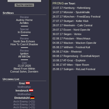
PRONG
on Tour:
13.07.17 Hamburg - Hafenklang
14.07.17 Münster - Sputnikhalle
SiteNews
26.07.17 München - Free&Easy Festival
Review
Audrey Horne
27.07.17 Stuttgart - Keller Klub
Achilles
28.07.17 Weinheim - Cafe Central
Special
29.07.17 Essen - Nord Open Air
In Extremo
30.07.17 Siegen - Vortex
Review
02.08.17 Potsdam - Waschhaus
North Sea Echoes
04.08.17 Wacken - Wacken Open Air
How To Cast A Shadow
05.08.17 Veltheim - Festival Kult
Review
06.08.17 Köln - Rheinriot
Ignition
09.08.17 Regensburg - Eventhall Airport
All Will Die
10.08.17 AT-Graz - Explosiv
Live
11.08.17 AT-Wien - Viper Room
21.07.2026
Bleed From Within
25.08.17 Sulingen - ReLoad Festival
Conrad Sohm, Dornbirn
Upcoming Live
Graz
Wolfmother
Innsbruck
Wolfmother
Dinkelsbühl
Arch Enemy (+21)
Arch Enemy (+21)
Arch Enemy (+21)