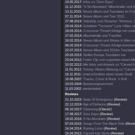
19.05.2017:
Infos zu "Zero Days"
11.12.2015:
"X-No Absolutes" Albumtrailer und I
13.11.2015:
Neues Album und Tourdates im Früh
07.11.2014:
Neues Album und Tour 2015.
27.08.2014:
Videolcip zum Smasher "Remove, S
29.04.2014:
Schieben "Turnover" Lyric-Video ra
18.03.2014:
Crossover-Thrash Könige mit cooler
27.02.2014:
Albumdetails und Tracklist
16.02.2014:
Neues Album und Shows in Wien u
06.02.2014:
Crossover-Thrash Könige kommen a
22.07.2013:
Neues Album und 2014er Tourdaten
20.03.2013:
Stellen Europa Tourdaten vor.
23.04.2012:
Fetter Clip vom superben neuen Al
10.02.2012:
Alle Infos und Artwork zu "Carved I
11.01.2012:
Tommy Viktors Meinung zu "Carved
16.11.2011:
Unterschreiben einen neuen Deal!
16.08.2007:
Tracks, Cover & Rock `n Roll
19.03.2004:
Besetzungswechsel
11.03.2002:
wiederbelebt
Reviews
21.10.2023:
State Of Emergency
(
Review
)
22.12.2019:
Age of Defiance
(
Review
)
06.10.2017:
Cleansing
(
Classic
)
17.08.2017:
Zero Days
(
Review
)
18.02.2016:
X-No Absolutes
(
Review
)
07.04.2015:
Songs From The Black Hole
(
Revi
16.04.2014:
Ruining Lives
(
Review
)
15.04.2012:
Carved Into Stone
(
Review
)