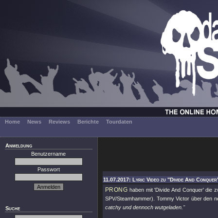
Home
News
Reviews
Berichte
Tourdaten
Anmeldung
Benutzername
Passwort
11.07.2017: Lyric Video zu "Divide And Conquer
PRONG
haben mit 'Divide And Conquer' die 
SPV/Steamhammer). Tommy Victor über den 
catchy und dennoch wutgeladen."
Suche