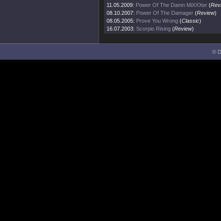
11.05.2009:
Power Of The Damn MiXXXer
(
Rev
08.10.2007:
Power Of The Damager
(
Review
)
08.05.2005:
Prove You Wrong
(
Classic
)
16.07.2003:
Scorpio Rising
(
Review
)
© D