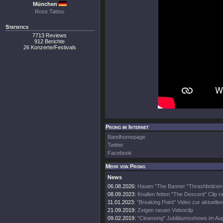
München
Rose Tattoo
Statistics
7713 Reviews
912 Berichte
26 Konzerte/Festivals
Prong im Internet
Bandhomepage
Twitter
Facebook
Mehr von Prong
News
06.08.2026:
Hauen "The Banner "Thrashbolzen
08.09.2023:
Knallen fetten "The Descent" Clip r
11.01.2023:
"Breaking Point" Video zur aktuelle
21.09.2019:
Zeigen neuen Videoclip
09.02.2019:
"Cleansing" Jubiläumsshows im Au