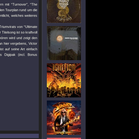
rn mit “Turnover”, “The
nden Tourplan rund um die
tlicht, welches weiteres
Triumvirats von “Ultimate
itelsong ist so kraftvoll
ören wird und zeigt den
 hier vergebens, Victor
st auf seine Art einfach
 Digipak (incl. Bonus