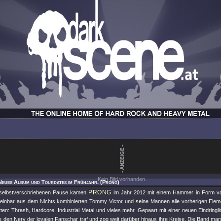
Kein Bild vorhanden.
Neues Album und Tourdates im Frühjahr. (Prong)
PRONG
 selbstverschriebenen Pause kamen
im Jahr 2012 mit einem Hammer in Form 
einbar aus dem Nichts kombinierten Tommy Victor und seine Mannen alle vorherigen Eleme
en: Thrash, Hardcore, Industrial Metal und vieles mehr. Gepaart mit einer neuen Eindringli
tte den Nerv der loyalen Fanschar traf und zog weit darüber hinaus ihre Kreise. Die Band ma