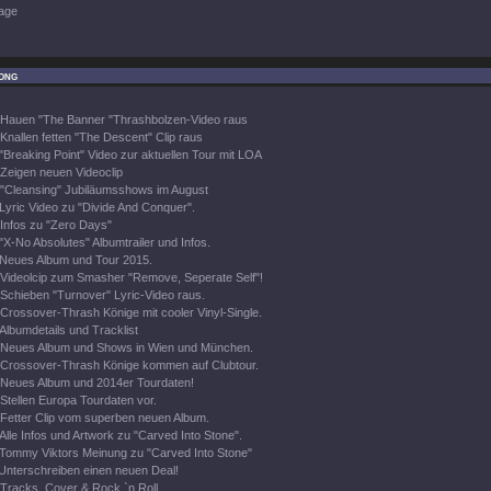
age
ong
Hauen "The Banner "Thrashbolzen-Video raus
Knallen fetten "The Descent" Clip raus
"Breaking Point" Video zur aktuellen Tour mit LOA
Zeigen neuen Videoclip
"Cleansing" Jubiläumsshows im August
Lyric Video zu "Divide And Conquer".
Infos zu "Zero Days"
"X-No Absolutes" Albumtrailer und Infos.
Neues Album und Tour 2015.
Videolcip zum Smasher "Remove, Seperate Self"!
Schieben "Turnover" Lyric-Video raus.
Crossover-Thrash Könige mit cooler Vinyl-Single.
Albumdetails und Tracklist
Neues Album und Shows in Wien und München.
Crossover-Thrash Könige kommen auf Clubtour.
Neues Album und 2014er Tourdaten!
Stellen Europa Tourdaten vor.
Fetter Clip vom superben neuen Album.
Alle Infos und Artwork zu "Carved Into Stone".
Tommy Viktors Meinung zu "Carved Into Stone"
Unterschreiben einen neuen Deal!
Tracks, Cover & Rock `n Roll