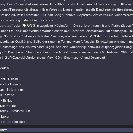
ing Lives"
unaufhaltsam voran. Das Album enthielt eine Anzahl von sofortigen Klassike
d dem Titelsong, die allesamt ihren Weg ins Liveset fanden, als die Band einen kräftezehre
, um das Album zu promoten. Für den Song “Remove, Separate Self” wurde ein Video veröffen
r diese wichtigen Aufnahmen erzeugte.
PRONG
solutes"
zeigt
in absoluter Höchstform. Die schiere Intensität und Furiosität des 
“Sense Of Ease” und “Without Words” lassen den Hörer erst einmal nach Luft schnappen. Der T
PRONG
ig. “Do Nothing” ist vermutlich das Nächste, was man je von
in Sachen Ballade h
achs an Qualität und Selbstvertrauen in Tommy Victor’s Vocals. Schwachpunkte sucht man
e Reihenfolge des Albums festzulegen war eine wahnsinnig schwere Aufgabe; jeder Song i
ut.” Das neue Album erscheint durch SPV/Steamhammer am 05. Februar 2016 als
r), 2 LP Gatefold Version (rotes Vinyl, CD in Stecktasche) und Download.
 2016:
enf - L`usine
ürich - Dynamo
gart - Universum
en - Szene
n - Bi Nuu
- Die Pumpe
brück - Bastard Club
- Luxor
furt - Nachtleben
ernet