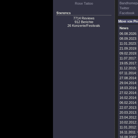
Bandhomep
Rose Tattoo
Twitter
Statistics
Facebook
7714 Reviews
Mehr von Pr
912 Berichte
26 Konzerte/Festivals
News
06.08.2026:
08.09.2023:
11.01.2023:
21.09.2019:
09.02.2019:
11.07.2017:
19.05.2017:
11.12.2015:
07.11.2014:
27.08.2014:
29.04.2014:
18.03.2014:
27.02.2014:
16.02.2014:
06.02.2014:
22.07.2013:
20.03.2013:
23.04.2012:
10.02.2012:
11.01.2012:
16.11.2011:
16.08.2007: