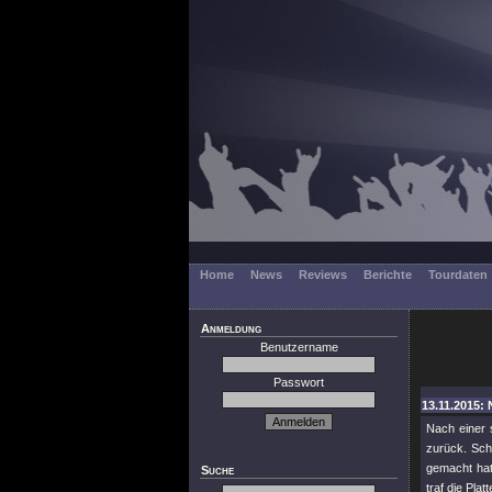
Home
News
Reviews
Berichte
Tourdaten
Anmeldung
Benutzername
Passwort
13.11.2015: 
Nach einer
zurück. Sch
gemacht hatt
Suche
traf die Pla