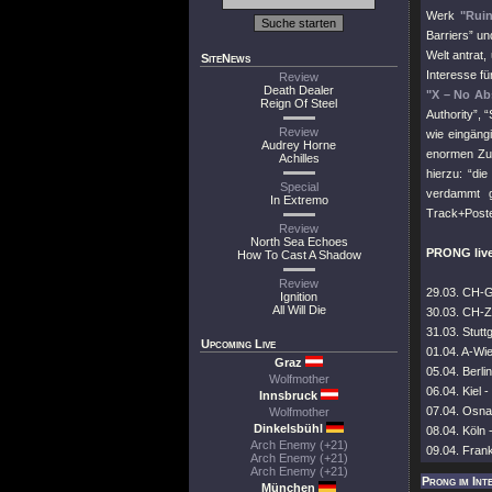
Werk
"Ruin
Barriers” un
Welt antrat
SiteNews
Interesse fü
Review
Death Dealer
"X – No Ab
Reign Of Steel
Authority”, 
Review
wie eingäng
Audrey Horne
enormen Zuw
Achilles
hierzu: “di
Special
verdammt g
In Extremo
Track+Poste
Review
North Sea Echoes
PRONG live
How To Cast A Shadow
Review
29.03. CH-G
Ignition
All Will Die
30.03. CH-Z
31.03. Stutt
Upcoming Live
01.04. A-Wi
Graz
05.04. Berli
Wolfmother
06.04. Kiel 
Innsbruck
07.04. Osna
Wolfmother
Dinkelsbühl
08.04. Köln 
Arch Enemy (+21)
09.04. Frank
Arch Enemy (+21)
Arch Enemy (+21)
Prong im Int
München