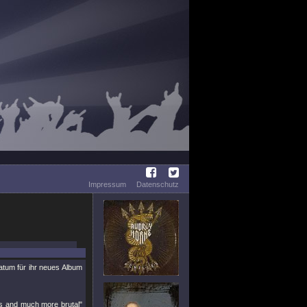
Impressum
Datenschutz
atum für ihr neues Album
s and much more brutal"