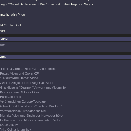
änger "Grand Declaration of War" sein und enthält folgende Songs:
manity With Pride
ght Of The Soul
hore
ternet
age
yhem
"Life is a Corpse You Drag" Video online
Fettes Video und Cover-EP
"Falsified And Hated" Video
Zweiter Single der Norweger als Video
Grandiosens "Daemon" Artwork und Albuminfo
Belästigen im Oktober Graz.
Europatournee
Veröffentlichen Europa-Tourdaten.
Artwork und Tracklist zu "Esoteric Warfare".
Veröffentlichen Livedates für Mai.
Man darf die neue Single der Norweger hören.
Hellhammer und Maniac in morbidem Video.
neues Album
Attila Csihar ist zurück