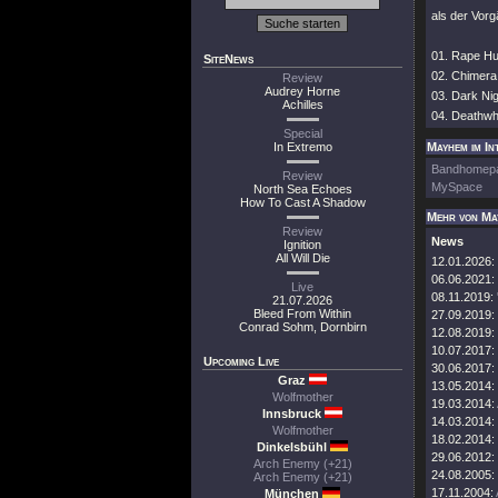
als der Vorg
01. Rape Hu
SiteNews
02. Chimera
Review
Audrey Horne
03. Dark Ni
Achilles
04. Deathw
Special
In Extremo
Mayhem im In
Bandhomep
Review
MySpace
North Sea Echoes
How To Cast A Shadow
Mehr von Ma
Review
News
Ignition
All Will Die
12.01.2026:
06.06.2021:
Live
08.11.2019:
21.07.2026
Bleed From Within
27.09.2019:
Conrad Sohm, Dornbirn
12.08.2019:
10.07.2017:
Upcoming Live
30.06.2017:
Graz
13.05.2014:
Wolfmother
19.03.2014:
Innsbruck
14.03.2014:
Wolfmother
18.02.2014:
Dinkelsbühl
29.06.2012:
Arch Enemy (+21)
24.08.2005:
Arch Enemy (+21)
17.11.2004:
München