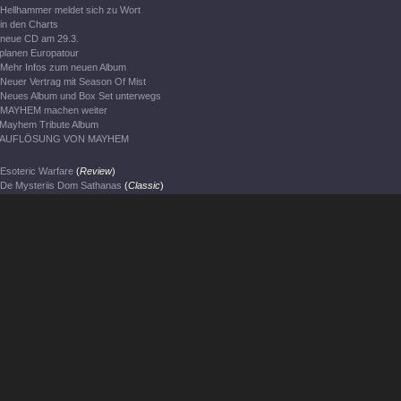
Hellhammer meldet sich zu Wort
in den Charts
neue CD am 29.3.
planen Europatour
Mehr Infos zum neuen Album
Neuer Vertrag mit Season Of Mist
Neues Album und Box Set unterwegs
MAYHEM machen weiter
Mayhem Tribute Album
AUFLÖSUNG VON MAYHEM
Esoteric Warfare
(
Review
)
De Mysteriis Dom Sathanas
(
Classic
)