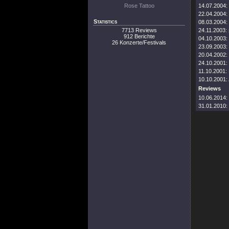
Rose Tattoo
14.07.2004:
22.04.2004:
Statistics
08.03.2004:
7713 Reviews
24.11.2003:
912 Berichte
04.10.2003:
26 Konzerte/Festivals
23.09.2003:
20.04.2002:
24.10.2001:
11.10.2001:
10.10.2001:
Reviews
10.06.2014:
31.01.2010: