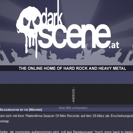
Kein Bild vorhanden.
Releasedatum ist fix (Mayhem)
n sich mit ihrer Plattenfirma Season Of Mist Records auf den 29.März als Erscheinungsd
einigt.
heibe, die momentan aufgenommen wird, soll laut Bandaussage "much more back to basic