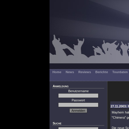
Home
News
Reviews
Berichte
Tourdaten
Anmeldung
Benutzername
Passwort
27.11.2003: 
Mayhem habe
"Chimera" ge
Suche
Die neue Sc