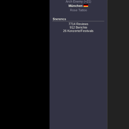
Arch Enemy (+21)
München
Rose Tattoo
Statistics
7714 Reviews
912 Berichte
26 Konzerte/Festivals