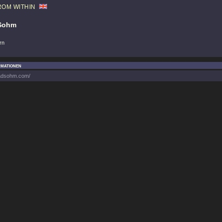
ROM WITHIN
Sohm
rn
rmationen
radsohm.com/