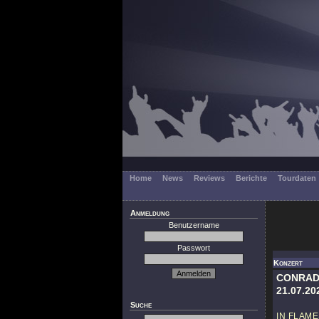
Home
News
Reviews
Berichte
Tourdaten
Anmeldung
Benutzername
Passwort
Konzert
CONRAD
21.07.20
Suche
IN FLAME