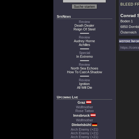
BLEED F
Conrad 
SiteNews
Boden 1
Review
Death Dealer
6850 Dornbi
Reign Of Steel
Österreich
Review
Audrey Horne
weitere Info
Achilles
https://con
Special
In Extremo
Review
North Sea Echoes
How To Cast A Shadow
Review
Ignition
All Will Die
Upcoming Live
Graz
Wolfmother
Rose Tattoo
Innsbruck
Wolfmother
Dinkelsbühl
Arch Enemy (+21)
Arch Enemy (+21)
Arch Enemy (+21)