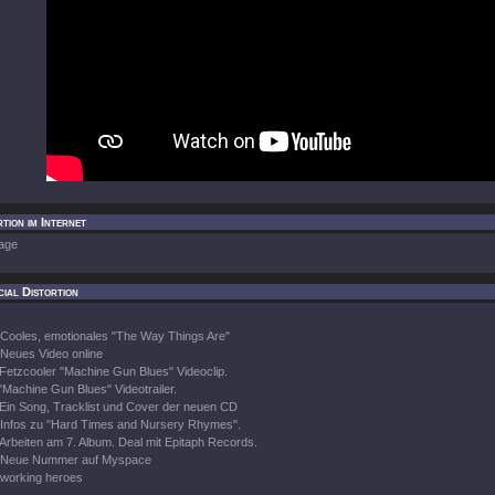
tion im Internet
age
ial Distortion
Cooles, emotionales "The Way Things Are"
Neues Video online
Fetzcooler "Machine Gun Blues" Videoclip.
"Machine Gun Blues" Videotrailer.
Ein Song, Tracklist und Cover der neuen CD
Infos zu "Hard Times and Nursery Rhymes".
Arbeiten am 7. Album. Deal mit Epitaph Records.
Neue Nummer auf Myspace
working heroes