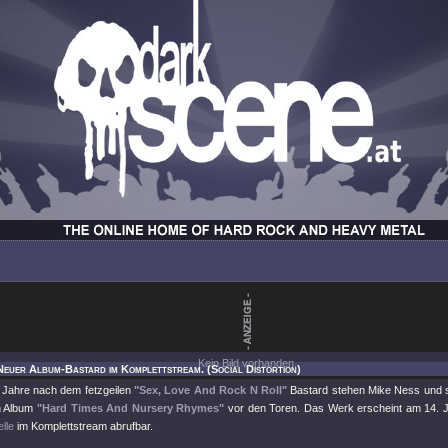
Kein Bild vorhanden.
Neuer Album-Bastard im Komplettstream. (Social Distortion)
 Jahre nach dem fetzgeilen
"Sex, Love And Rock N Roll"
Bastard stehen Mike Ness und s
n Album
"Hard Times And Nursery Rhymes"
vor den Toren. Das Werk erscheint am 14. 
elle
im Komplettstream abrufbar.