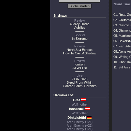
"Hard Time
01. Road Z
SiteNews
02. Californ
Review
Audrey Horne
03. Gimme 
Achilles
04. Diamond
Special
05. Machine
In Extremo
06. Bakersfi
Review
07. Far Sid
North Sea Echoes
08. Alone A
How To Cast A Shadow
09. Writing 
Review
10. Cant Tak
Ignition
11. Still Alive
All Will Die
Live
21.07.2026
Bleed From Within
Conrad Sohm, Dornbirn
Upcoming Live
Graz
Wolfmother
Innsbruck
Wolfmother
Dinkelsbühl
Arch Enemy (+21)
Arch Enemy (+21)
Arch Enemy (+21)