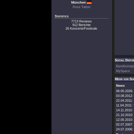
München
Rose Tattoo
Statistics
7713 Reviews
912 Berichte
26 Konzerte/Festivals
Social Distor
Bandhomep
MySpace
Mehr von Soc
News
06.05.2026:
03.08.2012:
22.04.2011:
11.04.2011:
14.11.2010:
21.10.2010:
12.05.2010:
02.07.2007:
24.07.2006: