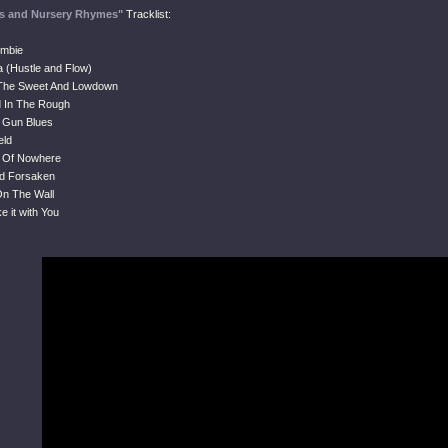
s and Nursery Rhymes"
Tracklist:
ombie
ia (Hustle and Flow)
The Sweet And Lowdown
 In The Rough
 Gun Blues
eld
e Of Nowhere
nd Forsaken
On The Wall
e it with You