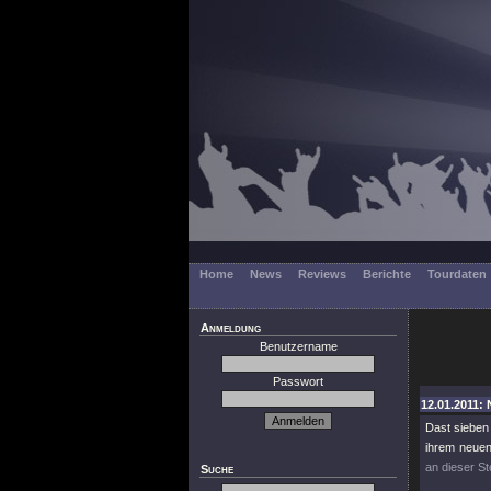
Home
News
Reviews
Berichte
Tourdaten
Anmeldung
Benutzername
Passwort
12.01.2011: 
Dast sieben
ihrem neue
an dieser St
Suche