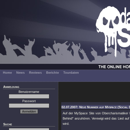
Home
News
Reviews
Berichte
Tourdaten
Anmeldung
Benutzername
Passwort
02.07.2007: Neue Nummer auf Myspace (Social D
Auf der MySpace Site von Obercharismatiker Mi
Behind" anzuhören. Verewigt wird das Lied au
wird.
Suche