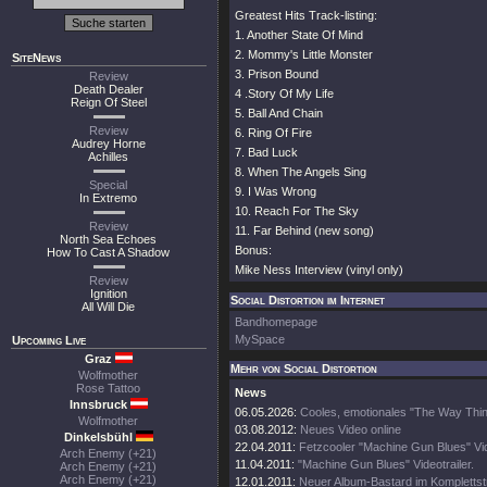
Greatest Hits Track-listing:
1. Another State Of Mind
2. Mommy's Little Monster
SiteNews
3. Prison Bound
Review
Death Dealer
4 .Story Of My Life
Reign Of Steel
5. Ball And Chain
Review
6. Ring Of Fire
Audrey Horne
7. Bad Luck
Achilles
8. When The Angels Sing
Special
9. I Was Wrong
In Extremo
10. Reach For The Sky
Review
11. Far Behind (new song)
North Sea Echoes
Bonus:
How To Cast A Shadow
Mike Ness Interview (vinyl only)
Review
Ignition
Social Distortion im Internet
All Will Die
Bandhomepage
MySpace
Upcoming Live
Graz
Mehr von Social Distortion
Wolfmother
Rose Tattoo
News
Innsbruck
06.05.2026:
Cooles, emotionales "The Way Thin
Wolfmother
03.08.2012:
Neues Video online
Dinkelsbühl
22.04.2011:
Fetzcooler "Machine Gun Blues" Vid
Arch Enemy (+21)
11.04.2011:
"Machine Gun Blues" Videotrailer.
Arch Enemy (+21)
Arch Enemy (+21)
12.01.2011:
Neuer Album-Bastard im Kompletts