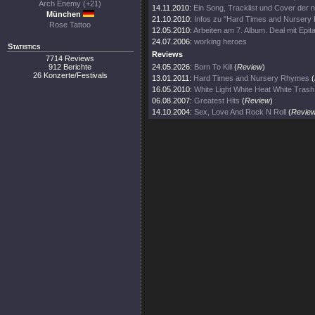
Arch Enemy (+21)
14.11.2010:
Ein Song, Tracklist und Cover der
München
21.10.2010:
Infos zu "Hard Times and Nursery
Rose Tattoo
12.05.2010:
Arbeiten am 7. Album. Deal mit Epi
24.07.2006:
working heroes
Statistics
Reviews
7714 Reviews
912 Berichte
24.05.2026:
Born To Kill
(
Review
)
26 Konzerte/Festivals
13.01.2011:
Hard Times and Nursery Rhymes
(
16.05.2010:
White Light White Heat White Trash
06.08.2007:
Greatest Hits
(
Review
)
14.10.2004:
Sex, Love And Rock N Roll
(
Revie