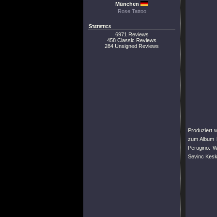
München
Rose Tattoo
Statistics
6971 Reviews
458 Classic Reviews
284 Unsigned Reviews
Produziert
zum Album b
Perugino. 
Sevinc Kesk