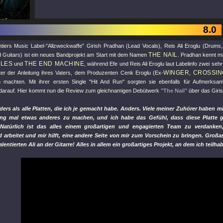
8.0
ntiers Music Label-”Allzweckwaffe” Girish Pradhan (Lead Vocals), Reis Ali Eroglu (Drums
THE NAIL
d Guitars) ist ein neues Bandprojekt am Start mit dem Namen
. Pradhan kennt 
LES
THE END MACHINE
und
, während Efe und Reis Ali Eroglu laut Labelinfo zwei sehr
WINGER
CROSSIN
nter der Anleitung ihres Vaters, dem Produzenten Cenk Eroglu (Ex-
,
 machten. Mit ihrer ersten Single
"Hit And Run"
sorgten sie ebenfalls für Aufmerksa
darauf. Hier kommt nun die Review zum gleichnamigen Debütwerk
"The Nail"
über das Giris
ders als alle Platten, die ich je gemacht habe. Anders. Viele meiner Zuhörer haben 
g mal etwas anderes zu machen, und ich habe das Gefühl, dass diese Platte g
Natürlich ist das alles einem großartigen und engagierten Team zu verdanke
 arbeitet und mir hilft, eine andere Seite von mir zum Vorschein zu bringen. Großa
lentierten Ali an der Gitarre! Alles in allem ein großartiges Projekt, an dem ich teilha