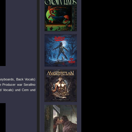
eyboards, Back Vocals)
ve Producer war Serafino
nd Vocals) und Cem und