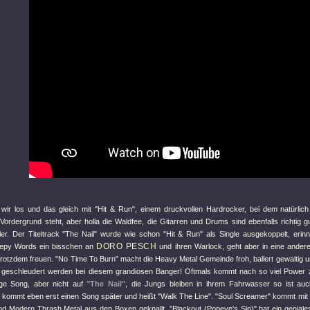
wir los und das gleich mit
"Hit & Run"
, einem druckvollen Hardrocker, bei dem natürlic
Vordergrund steht, aber holla die Waldfee, die Gitarren und Drums sind ebenfalls richtig
er. Der Titeltrack
"The Nail"
wurde wie schon
"Hit & Run"
als Single ausgekoppelt, erinn
DORO PESCH
epy Words ein bisschen an
und ihren Warlock, geht aber in eine ander
 trotzdem freuen.
"No Time To Burn"
macht die Heavy Metal Gemeinde froh, ballert gewaltig u
geschleudert werden bei diesem grandiosen Banger! Oftmals kommt nach so viel Power z
ige Song, aber nicht auf
"The Nail"
, die Jungs bleiben in ihrem Fahrwasser so ist au
 kommt eben erst einen Song später und heißt
"Walk The Line"
.
"Soul Screamer"
kommt mit e
nd Modern Thrash Metal aus den Boxen geknallt,
"Blackout (Popeye's Sin)"
hat ein genial