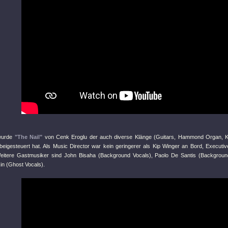
 wurde
"The Nail"
von Cenk Eroglu der auch diverse Klänge (Guitars, Hammond Organ, K
eigesteuert hat. Als Music Director war kein geringerer als Kip Winger an Bord, Executi
Weitere Gastmusiker sind John Bisaha (Background Vocals), Paolo De Santis (Backgrou
in (Ghost Vocals).