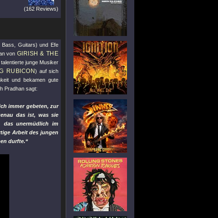
(162 Reviews)
, Bass, Guitars) und Efe
GIRISH & THE
man von
 talentierte junge Musiker
G RUBICON
) auf sich
mkeit und bekamen gute
h Pradhan sagt:
mich immer gebeten, zur
enau das ist, was sie
n, das unermüdlich im
rtige Arbeit des jungen
ben durfte.“