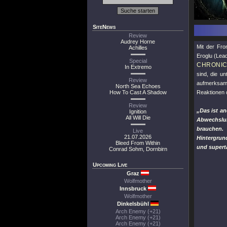
SiteNews
Review
Audrey Horne
Mit der Fro
Achilles
Eroglu (Lea
Special
CHRONIC
In Extremo
sind, die u
Review
aufmerksam
North Sea Echoes
How To Cast A Shadow
Reaktionen 
Review
„Das ist an
Ignition
All Will Die
Abwechslun
brauchen. 
Live
21.07.2026
Hintergrund
Bleed From Within
und superta
Conrad Sohm, Dornbirn
Upcoming Live
Graz
Wolfmother
Innsbruck
Wolfmother
Dinkelsbühl
Arch Enemy (+21)
Arch Enemy (+21)
Arch Enemy (+21)