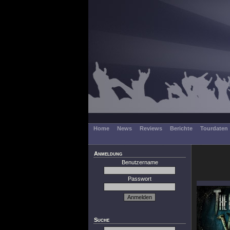
Home
News
Reviews
Berichte
Tourdaten
Anmeldung
Benutzername
Passwort
Suche