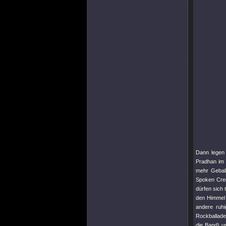
Dann legen 
Pradhan im 
mehr Geball
Spoken Cre
dürfen sich
den Himmel 
andere ruh
Rockballade
die Band) u