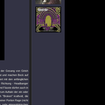
h der Gesang von Girish
 gut und machen Bock auf
ert mit den anfänglichen
e Richtung - Headbanger
nd Fäuste dürfen auch in
um Auftakt der ein oder
ch
"Broken"
kraftvoll, die
iner Portion Rage (nicht
es, sehr atmosphärisches