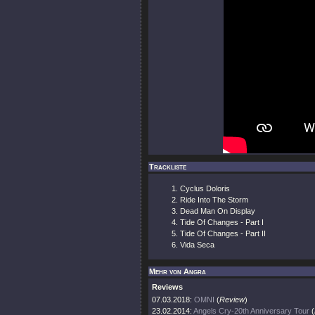
Trackliste
Cyclus Doloris
Ride Into The Storm
Dead Man On Display
Tide Of Changes - Part I
Tide Of Changes - Part II
Vida Seca
Mehr von Angra
Reviews
07.03.2018:
OMNI
(
Review
)
23.02.2014:
Angels Cry-20th Anniversary Tour
(