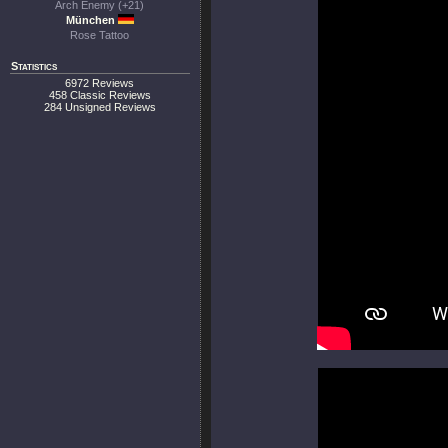
Arch Enemy (+21)
München
Rose Tattoo
Statistics
6972 Reviews
458 Classic Reviews
284 Unsigned Reviews