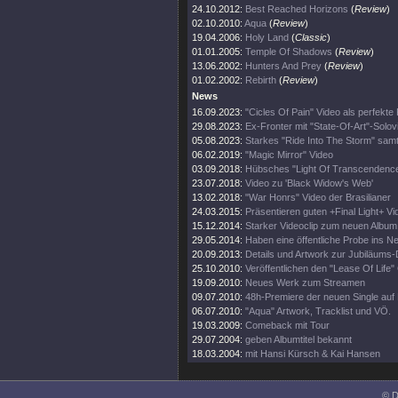
24.10.2012:
Best Reached Horizons
(
Review
)
02.10.2010:
Aqua
(
Review
)
19.04.2006:
Holy Land
(
Classic
)
01.01.2005:
Temple Of Shadows
(
Review
)
13.06.2002:
Hunters And Prey
(
Review
)
01.02.2002:
Rebirth
(
Review
)
News
16.09.2023:
"Cicles Of Pain" Video als perfekt
29.08.2023:
Ex-Fronter mit "State-Of-Art"-Solov
05.08.2023:
Starkes "Ride Into The Storm" sam
06.02.2019:
"Magic Mirror" Video
03.09.2018:
Hübsches "Light Of Transcendence
23.07.2018:
Video zu 'Black Widow's Web'
13.02.2018:
"War Honrs" Video der Brasilianer
24.03.2015:
Präsentieren guten +Final Light+ Vid
15.12.2014:
Starker Videoclip zum neuen Album
29.05.2014:
Haben eine öffentliche Probe ins Net
20.09.2013:
Details und Artwork zur Jubiläums
25.10.2010:
Veröffentlichen den "Lease Of Life" 
19.09.2010:
Neues Werk zum Streamen
09.07.2010:
48h-Premiere der neuen Single au
06.07.2010:
"Aqua" Artwork, Tracklist und VÖ.
19.03.2009:
Comeback mit Tour
29.07.2004:
geben Albumtitel bekannt
18.03.2004:
mit Hansi Kürsch & Kai Hansen
© D