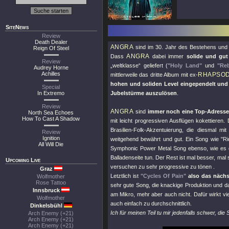
SiteNews
Review
Death Dealer
ANGRA
sind im 30. Jahr des Bestehens und di
Reign Of Steel
ANGRA
Dass
dabei immer
solide und gut
Review
„weltklasse“ geliefert (
"Holy Land"
und
"Reb
Audrey Horne
Achilles
RHAPSO
mittlerweile das dritte Album mit ex-
hohen und soliden Level eingependelt und
Special
In Extremo
Jubelstürme auszulösen
.
Review
ANGRA
sind
immer noch eine Top-Adresse
North Sea Echoes
How To Cast A Shadow
mit leicht progressiven Ausflügen kokettieren.
Brasilien-Folk-Akzentuierung, die diesmal 
Review
Ignition
weitgehend bewährt und gut. Ein Song wie
"Ri
All Will Die
Symphonic Power Metal Song ebenso, wie es d
Balladenseite tun. Der Rest ist mal besser, mal 
Upcoming Live
versuchen zu sehr progressive zu tönen .
Graz
Letztlich ist
"Cycles Of Pain"
also das näch
Wolfmother
Rose Tattoo
sehr gute Song, die knackige Produktion und d
Innsbruck
am Mikro, mehr aber auch nicht. Dafür wirkt vie
Wolfmother
auch einfach zu durchschnittlich.
Dinkelsbühl
Ich für meinen Teil tu mir jedenfalls schwer, d
Arch Enemy (+21)
Arch Enemy (+21)
Arch Enemy (+21)