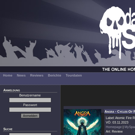
Home
News
Reviews
Berichte
Tourdaten
Anmeldung
Benutzername
Passwort
Angra - Cycles Of 
Label: Atomic Fire 
VÖ: 03.11.2023
Homepage
|
MySpa
Suche
Art: Review